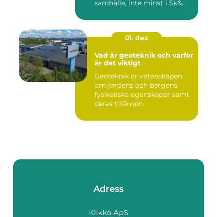
samhälle, inte minst i Sk&...
01. dec
Vad är geoteknik och varför
är det viktigt
Geoteknik är vetenskapen
om jordens och bergens
fysikaliska egenskaper samt
deras tillämpn...
Adress