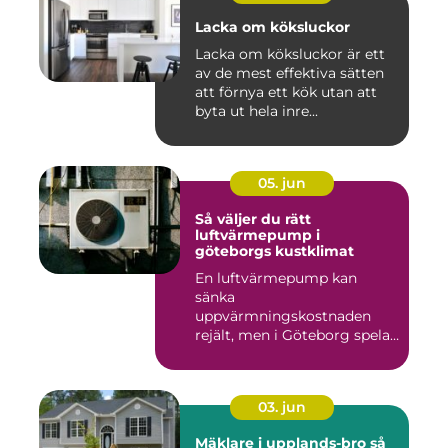
Lacka om köksluckor
Lacka om köksluckor är ett
av de mest effektiva sätten
att förnya ett kök utan att
byta ut hela inre...
05. jun
Så väljer du rätt
luftvärmepump i
göteborgs kustklimat
En luftvärmepump kan
sänka
uppvärmningskostnaden
rejält, men i Göteborg spelar
både vind, fukt och s...
03. jun
Mäklare i upplands-bro så