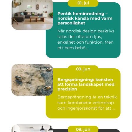
01. jul
Pentik heminredning –
nordisk känsla med varm
personlighet
När nordisk design beskrivs
talas det ofta om ljus,
enkelhet och funktion. Men
ett hem behö...
09. jun
Bergsprängning: konsten
att forma landskapet med
precision
Bergsprängning är en teknik
som kombinerar vetenskap
och ingenjörskonst för att ...
09. jun