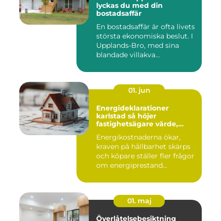
lyckas du med din
bostadsaffär
En bostadsaffär är ofta livets
största ekonomiska beslut. I
Upplands-Bro, med sina
blandade villakva...
01. jun
Energideklarationer
karlstad så höjer
fastighetsägare värde,
komfort och lönsamhet
Energikostnaderna ökar,
kraven på hållbarhet skärps
och köpare ställer fler frågor
om energiprestand...
01. maj
Överlåtelsebesiktning