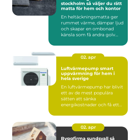
stockholm så väljer du rätt
matta för hem och kontor
En heltäckningsmatta ger
rummet värme, dämpar ljud
och skapar en ombonad
känsla som få andra golv
gö...
02. apr
Luftvärmepump smart
uppvärmning för hem i
hela sverige
En luftvärmepump har blivit
ett av de mest populära
sätten att sänka
energikostnader och få ett
beha...
02. apr
Byggfirma sundsvall så