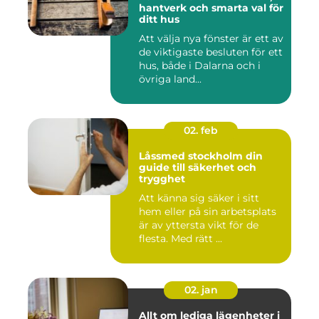
hantverk och smarta val för
ditt hus
Att välja nya fönster är ett av
de viktigaste besluten för ett
hus, både i Dalarna och i
övriga land...
02. feb
Låssmed stockholm din
guide till säkerhet och
trygghet
Att känna sig säker i sitt
hem eller på sin arbetsplats
är av yttersta vikt för de
flesta. Med rätt ...
02. jan
Allt om lediga lägenheter i