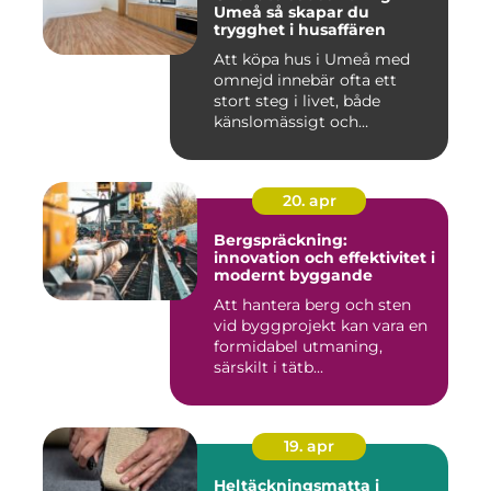
Umeå så skapar du
trygghet i husaffären
Att köpa hus i Umeå med
omnejd innebär ofta ett
stort steg i livet, både
känslomässigt och
ekonomisk...
20. apr
Bergspräckning:
innovation och effektivitet i
modernt byggande
Att hantera berg och sten
vid byggprojekt kan vara en
formidabel utmaning,
särskilt i tätb...
19. apr
Heltäckningsmatta i