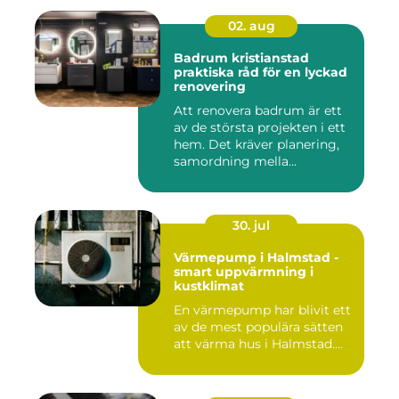
02. aug
Badrum kristianstad
praktiska råd för en lyckad
renovering
Att renovera badrum är ett
av de största projekten i ett
hem. Det kräver planering,
samordning mella...
30. jul
Värmepump i Halmstad -
smart uppvärmning i
kustklimat
En värmepump har blivit ett
av de mest populära sätten
att värma hus i Halmstad....