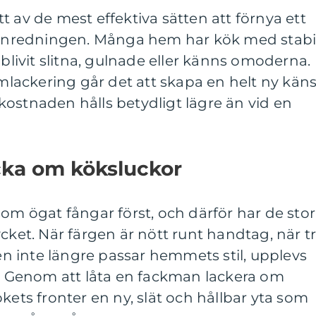
t av de mest effektiva sätten att förnya ett
a inredningen. Många hem har kök med stabi
ivit slitna, gulnade eller känns omoderna.
ackering går det att skapa en helt ny käns
ostnaden hålls betydligt lägre än vid en
acka om köksluckor
som ögat fångar först, och därför har de stor
cket. När färgen är nött runt handtag, när t
ren inte längre passar hemmets stil, upplevs
t. Genom att låta en fackman lackera om
kets fronter en ny, slät och hållbar yta som