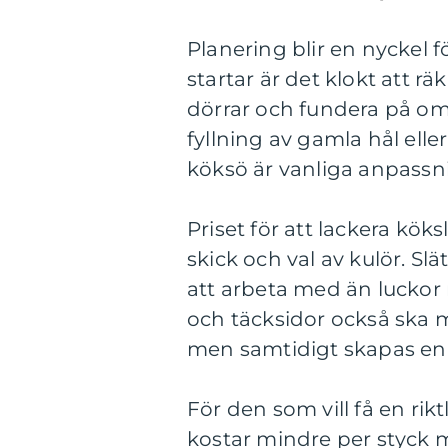
Planering blir en nyckel f
startar är det klokt att r
dörrar och fundera på om
fyllning av gamla hål eller
köksö är vanliga anpassn
Priset för att lackera köks
skick och val av kulör. Sl
att arbeta med än luckor
och täcksidor också ska m
men samtidigt skapas en e
För den som vill få en rik
kostar mindre per styck 