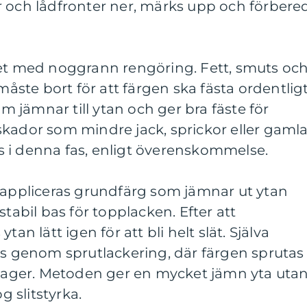
r och lådfronter ner, märks upp och förbere
tet med noggrann rengöring. Fett, smuts oc
te bort för att färgen ska fästa ordentligt
om jämnar till ytan och ger bra fäste för
skador som mindre jack, sprickor eller gaml
 i denna fas, enligt överenskommelse.
t appliceras grundfärg som jämnar ut ytan
stabil bas för topplacken. Efter att
tan lätt igen för att bli helt slät. Själva
is genom sprutlackering, där färgen sprutas
e lager. Metoden ger en mycket jämn yta uta
 slitstyrka.