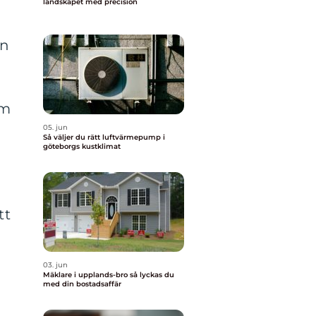
landskapet med precision
an
om
05. jun
Så väljer du rätt luftvärmepump i
göteborgs kustklimat
tt
03. jun
Mäklare i upplands-bro så lyckas du
med din bostadsaffär