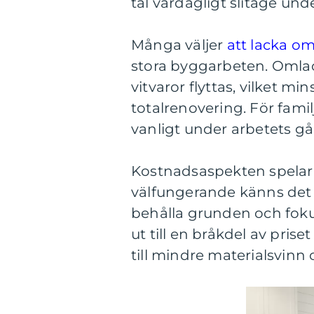
tål vardagligt slitage un
Många väljer
att lacka om
stora byggarbeten. Omlacke
vitvaror flyttas, vilket 
totalrenovering. För fam
vanligt under arbetets gån
Kostnadsaspekten spelar o
välfungerande känns det o
behålla grunden och foku
ut till en bråkdel av prise
till mindre materialsvinn