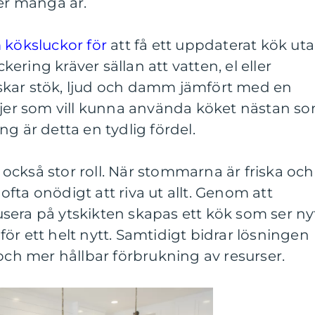
der många år.
 köksluckor för
att få ett uppdaterat kök ut
ring kräver sällan att vatten, el eller
minskar stök, ljud och damm jämfört med en
iljer som vill kunna använda köket nästan s
g är detta en tydlig fördel.
ckså stor roll. När stommarna är friska och
fta onödigt att riva ut allt. Genom att
sera på ytskikten skapas ett kök som ser ny
t för ett helt nytt. Samtidigt bidrar lösningen
 och mer hållbar förbrukning av resurser.