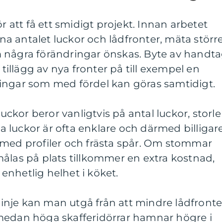
ör att få ett smidigt projekt. Innan arbetet
äkna antalet luckor och lådfronter, mäta störr
 några förändringar önskas. Byte av handta
 tillägg av nya fronter på till exempel en
ingar som med fördel kan göras samtidigt.
luckor beror vanligtvis på antal luckor, storle
äta luckor är ofta enklare och därmed billigar
 med profiler och frästa spår. Om stommar
ålas på plats tillkommer en extra kostnad,
nhetlig helhet i köket.
tlinje kan man utgå från att mindre lådfronte
medan höga skafferidörrar hamnar högre i