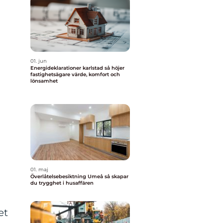
01. jun
Energideklarationer karlstad så höjer
fastighetsägare värde, komfort och
lönsamhet
01. maj
Överlåtelsebesiktning Umeå så skapar
du trygghet i husaffären
et