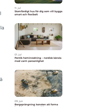
11. jul
Stomfärdigt hus för dig som vill bygga
l
smart och flexibelt
la
01. jul
Pentik heminredning – nordisk känsla
med varm personlighet
rä
09. jun
Bergsprängning: konsten att forma