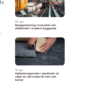
ds
20. apr
h
Bergspräckning: innovation och
effektivitet i modernt byggande
.
a
19. apr
Heltäckningsmatta i stockholm så
väljer du rätt matta för hem och
kontor
n