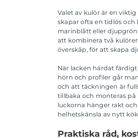
Valet av kulör är en vikti
skapar ofta en tidlös och
marinblått eller djupgrön
att kombinera två kulöre
överskåp, för att skapa dj
När lacken härdat färdigt
hörn och profiler går man
och att täckningen är ful
tillbaka och monteras på 
luckorna hänger rakt och ö
helhetskänsla av nytt kök
Praktiska råd, kos