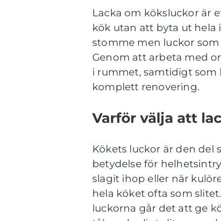
Lacka om köksluckor är et
kök utan att byta ut hel
stomme men luckor som bl
Genom att arbeta med oml
i rummet, samtidigt som k
komplett renovering.
Varför välja att l
Kökets luckor är den del 
betydelse för helhetsintry
slagit ihop eller när kulö
hela köket ofta som slite
luckorna går det att ge kö