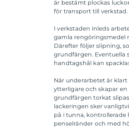
är bestämt plockas lucko
för transport till verkstad.
I verkstaden inleds arbe
gamla rengöringsmedel mås
Därefter följer slipning, s
grundfärgen. Eventuella 
handtagshål kan spacklas
När underarbetet är klar
ytterligare och skapar en 
grundfärgen torkat slipas y
lackeringen sker vanligtv
på i tunna, kontrollerad
penselränder och med hög