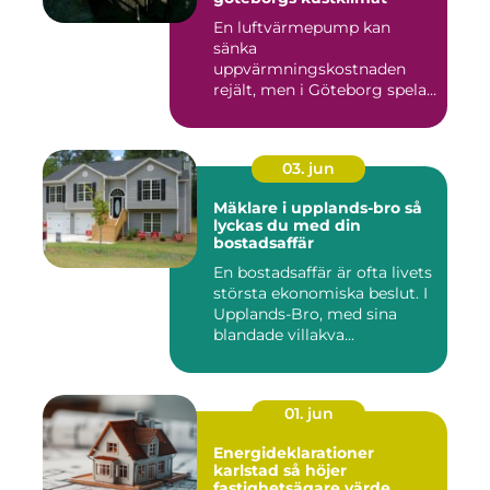
En luftvärmepump kan
sänka
uppvärmningskostnaden
rejält, men i Göteborg spelar
både vind, fukt och s...
03. jun
Mäklare i upplands-bro så
lyckas du med din
bostadsaffär
En bostadsaffär är ofta livets
största ekonomiska beslut. I
Upplands-Bro, med sina
blandade villakva...
01. jun
Energideklarationer
karlstad så höjer
fastighetsägare värde,