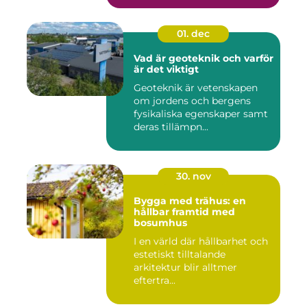
01. dec
Vad är geoteknik och varför
är det viktigt
Geoteknik är vetenskapen
om jordens och bergens
fysikaliska egenskaper samt
deras tillämpn...
30. nov
Bygga med trähus: en
hållbar framtid med
bosumhus
I en värld där hållbarhet och
estetiskt tilltalande
arkitektur blir alltmer
eftertra...