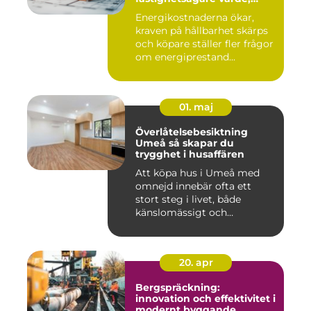
komfort och lönsamhet
Energikostnaderna ökar,
kraven på hållbarhet skärps
och köpare ställer fler frågor
om energiprestand...
01. maj
Överlåtelsebesiktning
Umeå så skapar du
trygghet i husaffären
Att köpa hus i Umeå med
omnejd innebär ofta ett
stort steg i livet, både
känslomässigt och
ekonomisk...
20. apr
Bergspräckning:
innovation och effektivitet i
modernt byggande