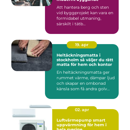
Att hantera berg och sten
vid byggprojekt kan vara en
formidabel utmaning,
särskilt i tätb...
19. apr
Heltäckningsmatta i
stockholm så väljer du rätt
matta för hem och kontor
En heltäckningsmatta ger
rummet värme, dämpar ljud
och skapar en ombonad
känsla som få andra golv
gö...
02. apr
Luftvärmepump smart
uppvärmning för hem i
hela sverige