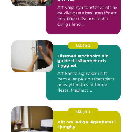
Att välja nya fönster är ett av
de viktigaste besluten för ett
hus, både i Dalarna och i
övriga land...
02. feb
Låssmed stockholm din
guide till säkerhet och
trygghet
Att känna sig säker i sitt
hem eller på sin arbetsplats
är av yttersta vikt för de
flesta. Med rätt ...
02. jan
Allt om lediga lägenheter i
Ljungby