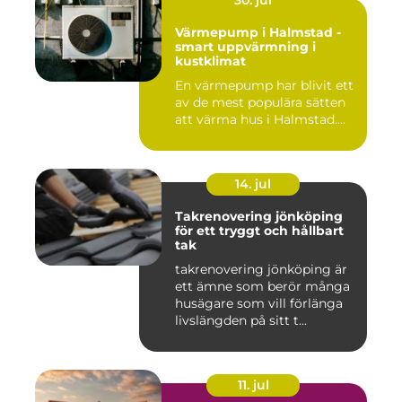
Värmepump i Halmstad -
smart uppvärmning i
kustklimat
En värmepump har blivit ett
av de mest populära sätten
att värma hus i Halmstad....
14. jul
Takrenovering jönköping
för ett tryggt och hållbart
tak
takrenovering jönköping är
ett ämne som berör många
husägare som vill förlänga
livslängden på sitt t...
11. jul