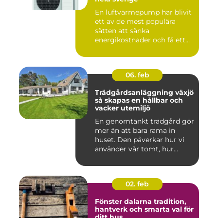
En luftvärmepump har blivit
ett av de mest populära
sätten att sänka
energikostnader och få ett
beha...
06. feb
Trädgårdsanläggning växjö
så skapas en hållbar och
vacker utemiljö
En genomtänkt trädgård gör
mer än att bara rama in
huset. Den påverkar hur vi
använder vår tomt, hur...
02. feb
Fönster dalarna tradition,
hantverk och smarta val för
ditt hus