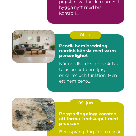
populärt val för den som vill
bygga nytt med bra
kontroll...
01. jul
Pentik heminredning –
nordisk känsla med varm
personlighet
När nordisk design beskrivs
talas det ofta om ljus,
enkelhet och funktion. Men
ett hem behö...
09. jun
Bergsprängning: konsten
att forma landskapet med
precision
Bergsprängning är en teknik