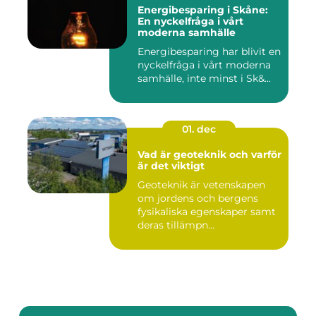
Energibesparing i Skåne:
En nyckelfråga i vårt
moderna samhälle
Energibesparing har blivit en
nyckelfråga i vårt moderna
samhälle, inte minst i Sk&...
01. dec
Vad är geoteknik och varför
är det viktigt
Geoteknik är vetenskapen
om jordens och bergens
fysikaliska egenskaper samt
deras tillämpn...