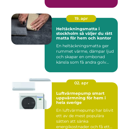
19. apr
Heltäckningsmatta i
stockholm så väljer du rätt
matta för hem och kontor
En heltäckningsmatta ger
rummet värme, dämpar ljud
och skapar en ombonad
känsla som få andra golv
gö...
02. apr
Luftvärmepump smart
uppvärmning för hem i
hela sverige
En luftvärmepump har blivit
ett av de mest populära
sätten att sänka
energikostnader och få ett