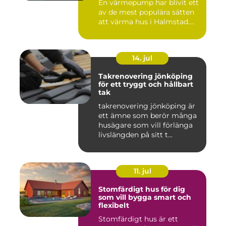
En värmepump har blivit ett
av de mest populära sätten
att värma hus i Halmstad....
14. jul
Takrenovering jönköping
för ett tryggt och hållbart
tak
takrenovering jönköping är
ett ämne som berör många
husägare som vill förlänga
livslängden på sitt t...
11. jul
Stomfärdigt hus för dig
som vill bygga smart och
flexibelt
Stomfärdigt hus är ett