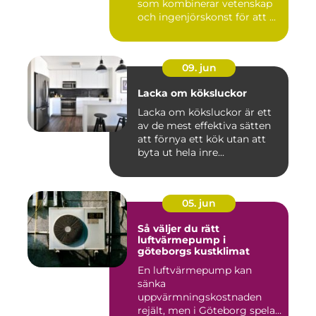
som kombinerar vetenskap
och ingenjörskonst för att ...
09. jun
Lacka om köksluckor
Lacka om köksluckor är ett
av de mest effektiva sätten
att förnya ett kök utan att
byta ut hela inre...
05. jun
Så väljer du rätt
luftvärmepump i
göteborgs kustklimat
En luftvärmepump kan
sänka
uppvärmningskostnaden
rejält, men i Göteborg spelar