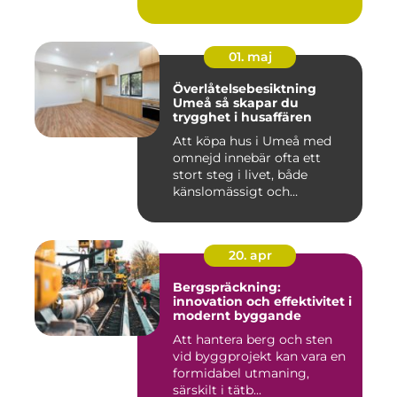
01. maj
Överlåtelsebesiktning
Umeå så skapar du
trygghet i husaffären
Att köpa hus i Umeå med
omnejd innebär ofta ett
stort steg i livet, både
känslomässigt och
ekonomisk...
20. apr
Bergspräckning:
innovation och effektivitet i
modernt byggande
Att hantera berg och sten
vid byggprojekt kan vara en
formidabel utmaning,
särskilt i tätb...