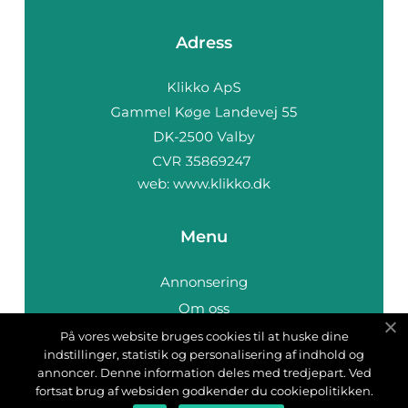
Adress
web:
www.klikko.dk
Menu
Annonsering
Om oss
Cookies
På vores website bruges cookies til at huske dine
indstillinger, statistik og personalisering af indhold og
Kontakta oss
annoncer. Denne information deles med tredjepart. Ved
Sitemap
fortsat brug af websiden godkender du cookiepolitikken.