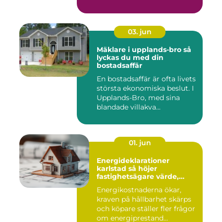
både vind, fukt och s...
03. jun
Mäklare i upplands-bro så
lyckas du med din
bostadsaffär
En bostadsaffär är ofta livets
största ekonomiska beslut. I
Upplands-Bro, med sina
blandade villakva...
01. jun
Energideklarationer
karlstad så höjer
fastighetsägare värde,
komfort och lönsamhet
Energikostnaderna ökar,
kraven på hållbarhet skärps
och köpare ställer fler frågor
om energiprestand...