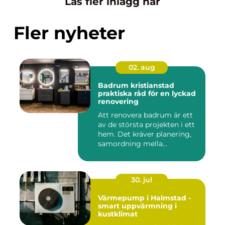
Läs fler inlägg här
Fler nyheter
02. aug
Badrum kristianstad
praktiska råd för en lyckad
renovering
Att renovera badrum är ett
av de största projekten i ett
hem. Det kräver planering,
samordning mella...
30. jul
Värmepump i Halmstad -
smart uppvärmning i
kustklimat