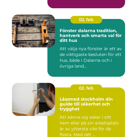
02. feb
Fönster dalarna tradition,
hantverk och smarta val för
ditt hus
Att välja nya fönster är ett av
de viktigaste besluten för ett
hus, både i Dalarna och i
övriga land...
02. feb
Låssmed stockholm din
guide till säkerhet och
trygghet
Att känna sig säker i sitt
hem eller på sin arbetsplats
är av yttersta vikt för de
flesta. Med rätt ...