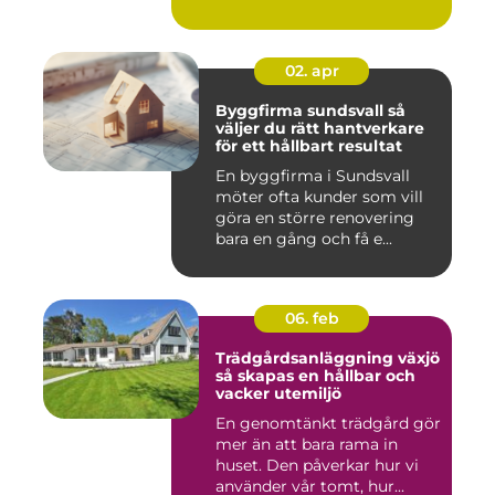
beha...
02. apr
Byggfirma sundsvall så
väljer du rätt hantverkare
för ett hållbart resultat
En byggfirma i Sundsvall
möter ofta kunder som vill
göra en större renovering
bara en gång och få e...
06. feb
Trädgårdsanläggning växjö
så skapas en hållbar och
vacker utemiljö
En genomtänkt trädgård gör
mer än att bara rama in
huset. Den påverkar hur vi
använder vår tomt, hur...