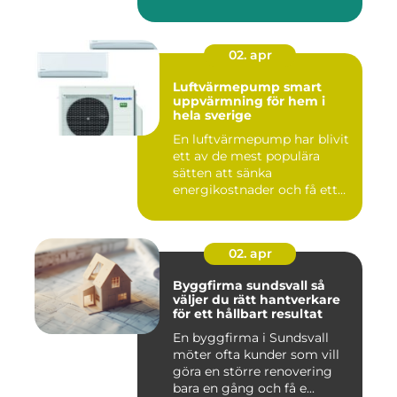
gö...
02. apr
Luftvärmepump smart
uppvärmning för hem i
hela sverige
En luftvärmepump har blivit
ett av de mest populära
sätten att sänka
energikostnader och få ett
beha...
02. apr
Byggfirma sundsvall så
väljer du rätt hantverkare
för ett hållbart resultat
En byggfirma i Sundsvall
möter ofta kunder som vill
göra en större renovering
bara en gång och få e...