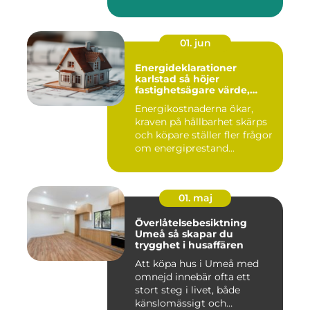
01. jun
Energideklarationer
karlstad så höjer
fastighetsägare värde,
komfort och lönsamhet
Energikostnaderna ökar,
kraven på hållbarhet skärps
och köpare ställer fler frågor
om energiprestand...
01. maj
Överlåtelsebesiktning
Umeå så skapar du
trygghet i husaffären
Att köpa hus i Umeå med
omnejd innebär ofta ett
stort steg i livet, både
känslomässigt och