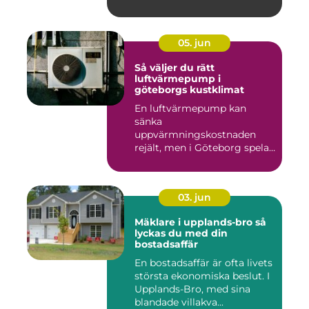
05. jun
Så väljer du rätt
luftvärmepump i
göteborgs kustklimat
En luftvärmepump kan
sänka
uppvärmningskostnaden
rejält, men i Göteborg spelar
både vind, fukt och s...
03. jun
Mäklare i upplands-bro så
lyckas du med din
bostadsaffär
En bostadsaffär är ofta livets
största ekonomiska beslut. I
Upplands-Bro, med sina
blandade villakva...