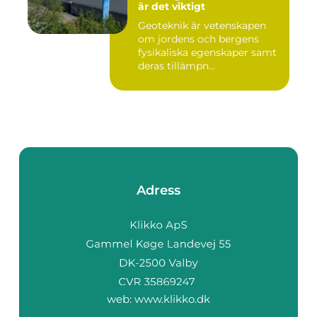
är det viktigt
Geoteknik är vetenskapen
om jordens och bergens
fysikaliska egenskaper samt
deras tillämpn...
Adress
web:
www.klikko.dk