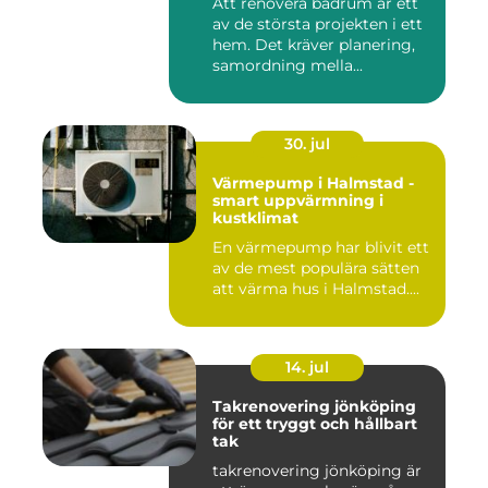
Att renovera badrum är ett
av de största projekten i ett
hem. Det kräver planering,
samordning mella...
30. jul
Värmepump i Halmstad -
smart uppvärmning i
kustklimat
En värmepump har blivit ett
av de mest populära sätten
att värma hus i Halmstad....
14. jul
Takrenovering jönköping
för ett tryggt och hållbart
tak
takrenovering jönköping är