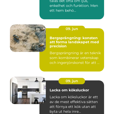
talas det ofta om ljus,
enkelhet och funktion. Men
ett hem behö...
09. jun
Bergsprängning: konsten
att forma landskapet med
precision
Bergsprängning är en teknik
som kombinerar vetenskap
och ingenjörskonst för att ...
09. jun
Lacka om köksluckor
Lacka om köksluckor är ett
av de mest effektiva sätten
att förnya ett kök utan att
byta ut hela inre...