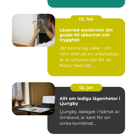
02. feb
Låssmed stockholm din
guide till säkerhet och
trygghet
Att känna sig säker i sitt
hem eller på sin arbetsplats
är av yttersta vikt för de
flesta. Med rätt ...
02. jan
Allt om lediga lägenheter i
Ljungby
Ljungby, beläget i hjärtat av
Småland, är känt för sin
unika kombinat...