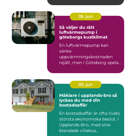
05. jun
Så väljer du rätt
luftvärmepump i
göteborgs kustklimat
En luftvärmepump kan
sänka
uppvärmningskostnaden
rejält, men i Göteborg spelar
både vind, fukt och s...
03. jun
Mäklare i upplands-bro så
lyckas du med din
bostadsaffär
En bostadsaffär är ofta livets
största ekonomiska beslut. I
Upplands-Bro, med sina
blandade villakva...