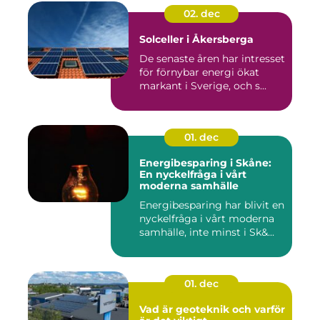
02. dec
Solceller i Åkersberga
De senaste åren har intresset
för förnybar energi ökat
markant i Sverige, och s...
01. dec
Energibesparing i Skåne:
En nyckelfråga i vårt
moderna samhälle
Energibesparing har blivit en
nyckelfråga i vårt moderna
samhälle, inte minst i Sk&...
01. dec
Vad är geoteknik och varför