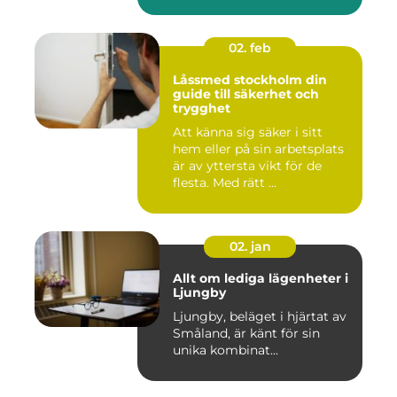
02. feb
Låssmed stockholm din
guide till säkerhet och
trygghet
Att känna sig säker i sitt
hem eller på sin arbetsplats
är av yttersta vikt för de
flesta. Med rätt ...
02. jan
Allt om lediga lägenheter i
Ljungby
Ljungby, beläget i hjärtat av
Småland, är känt för sin
unika kombinat...