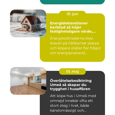
01. jun
Energideklarationer
karlstad så höjer
fastighetsägare värde,
komfort och lönsamhet
Energikostnaderna ökar,
kraven på hållbarhet skärps
och köpare ställer fler frågor
om energiprestand...
01. maj
Överlåtelsebesiktning
Umeå så skapar du
trygghet i husaffären
Att köpa hus i Umeå med
omnejd innebär ofta ett
stort steg i livet, både
känslomässigt och