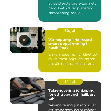
av de största projekten i ett
hem. Det kräver planering,
samordning mella...
30. jul
Värmepump i Halmstad -
smart uppvärmning i
kustklimat
En värmepump har blivit ett
av de mest populära sätten
att värma hus i Halmstad....
14. jul
Takrenovering jönköping
för ett tryggt och hållbart
tak
takrenovering jönköping är
ett ämne som berör många