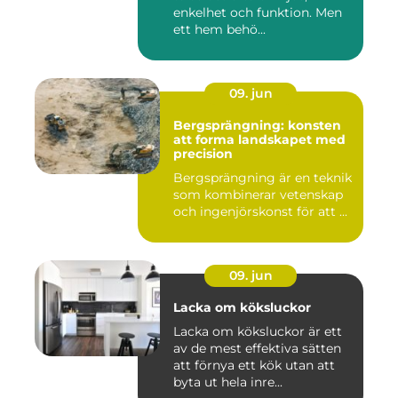
enkelhet och funktion. Men
ett hem behö...
09. jun
Bergsprängning: konsten
att forma landskapet med
precision
Bergsprängning är en teknik
som kombinerar vetenskap
och ingenjörskonst för att ...
09. jun
Lacka om köksluckor
Lacka om köksluckor är ett
av de mest effektiva sätten
att förnya ett kök utan att
byta ut hela inre...