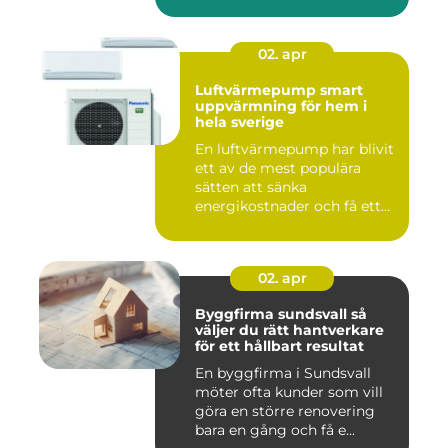
gö...
02. apr
Luftvärmepump smart
uppvärmning för hem i
hela sverige
En luftvärmepump har blivit
ett av de mest populära
sätten att sänka
energikostnader och få ett
beha...
02. apr
Byggfirma sundsvall så
väljer du rätt hantverkare
för ett hållbart resultat
En byggfirma i Sundsvall
möter ofta kunder som vill
göra en större renovering
bara en gång och få e...