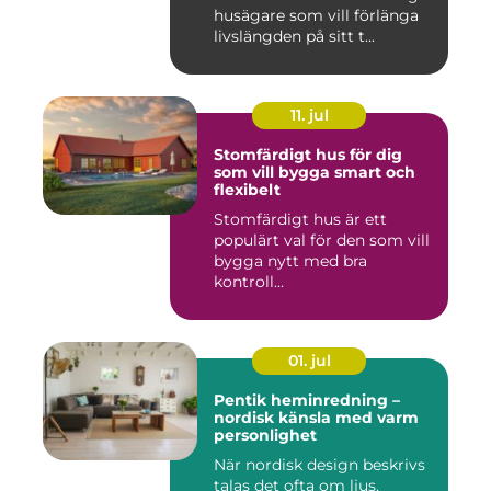
husägare som vill förlänga
livslängden på sitt t...
11. jul
Stomfärdigt hus för dig
som vill bygga smart och
flexibelt
Stomfärdigt hus är ett
populärt val för den som vill
bygga nytt med bra
kontroll...
01. jul
Pentik heminredning –
nordisk känsla med varm
personlighet
När nordisk design beskrivs
talas det ofta om ljus,