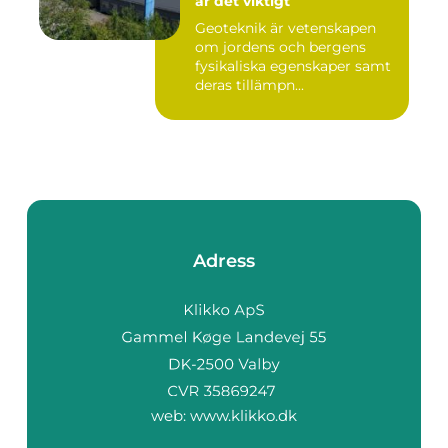
är det viktigt
Geoteknik är vetenskapen
om jordens och bergens
fysikaliska egenskaper samt
deras tillämpn...
Adress
web:
www.klikko.dk