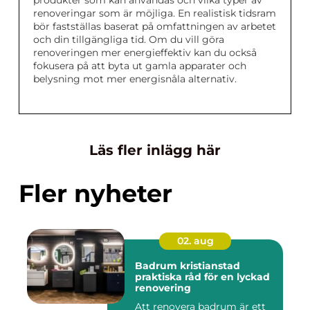
produkter som kan användas och vilka typer av
renoveringar som är möjliga. En realistisk tidsram
bör fastställas baserat på omfattningen av arbetet
och din tillgängliga tid. Om du vill göra
renoveringen mer energieffektiv kan du också
fokusera på att byta ut gamla apparater och
belysning mot mer energisnåla alternativ.
Läs fler inlägg här
Fler nyheter
02. aug
Badrum kristianstad
praktiska råd för en lyckad
renovering
Att renovera badrum är ett