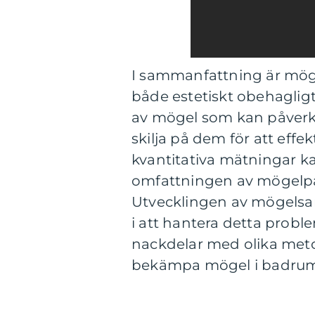
I sammanfattning är möge
både estetiskt obehagligt 
av mögel som kan påverka
skilja på dem för att ef
kvantitativa mätningar ka
omfattningen av mögelpåv
Utvecklingen av mögelsane
i att hantera detta prob
nackdelar med olika meto
bekämpa mögel i badrum 