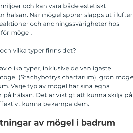
 miljöer och kan vara både estetiskt
ör hälsan. När mögel sporer släpps ut i lufte
 reaktioner och andningssvårigheter hos
 för mögel.
och vilka typer finns det?
v olika typer, inklusive de vanligaste
mögel (Stachybotrys chartarum), grön möge
ium. Varje typ av mögel har sina egna
å hälsan. Det är viktigt att kunna skilja på
 effektivt kunna bekämpa dem.
ätningar av mögel i badrum