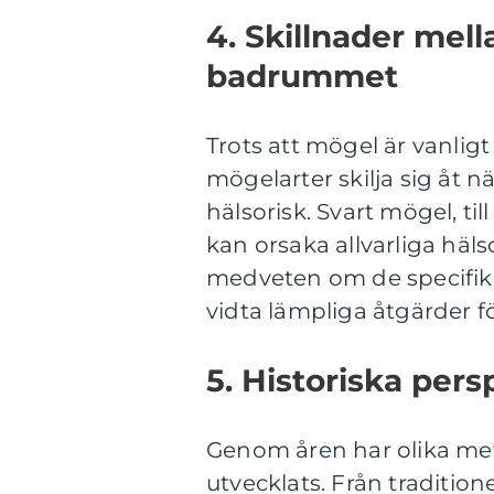
4. Skillnader mell
badrummet
Trots att mögel är vanli
mögelarter skilja sig åt n
hälsorisk. Svart mögel, til
kan orsaka allvarliga häls
medveten om de specifik
vidta lämpliga åtgärder 
5. Historiska per
Genom åren har olika me
utvecklats. Från traditio