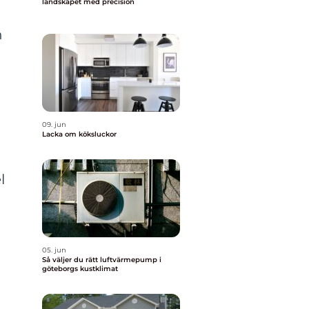
landskapet med precision
n
09. jun
Lacka om köksluckor
l
05. jun
Så väljer du rätt luftvärmepump i
göteborgs kustklimat