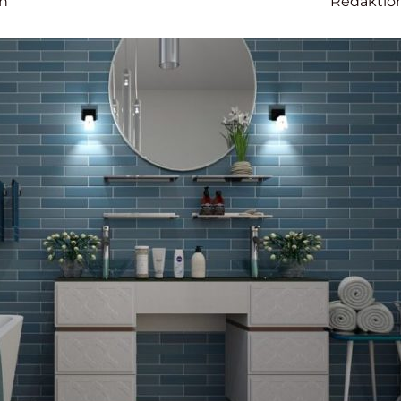
on
Redaktio