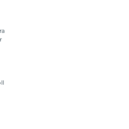
ra
r
ll