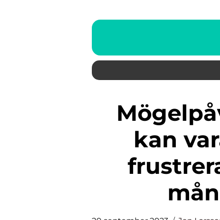
Mögelpåväxt i badrummet
kan var
frustre
mån