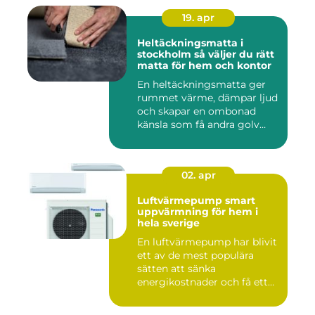
19. apr
Heltäckningsmatta i
stockholm så väljer du rätt
matta för hem och kontor
En heltäckningsmatta ger
rummet värme, dämpar ljud
och skapar en ombonad
känsla som få andra golv
gö...
02. apr
Luftvärmepump smart
uppvärmning för hem i
hela sverige
En luftvärmepump har blivit
ett av de mest populära
sätten att sänka
energikostnader och få ett
beha...