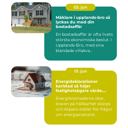
03. jun
Mäklare i upplands-bro så
lyckas du med din
bostadsaffär
En bostadsaffär är ofta livets
största ekonomiska beslut. I
Upplands-Bro, med sina
blandade villakva...
01. jun
Energideklarationer
karlstad så höjer
fastighetsägare värde,
komfort och lönsamhet
Energikostnaderna ökar,
kraven på hållbarhet skärps
och köpare ställer fler frågor
om energiprestand...