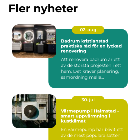
Fler nyheter
02. aug
Badrum kristianstad
praktiska råd för en lyckad
renovering
Att renovera badrum är ett
av de största projekten i ett
hem. Det kräver planering,
samordning mella...
30. jul
Värmepump i Halmstad -
smart uppvärmning i
kustklimat
En värmepump har blivit ett
av de mest populära sätten