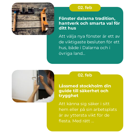
02. feb
Fönster dalarna tradition,
hantverk och smarta val för
ditt hus
Att välja nya fönster är ett av
de viktigaste besluten för ett
hus, både i Dalarna och i
övriga land...
02. feb
Låssmed stockholm din
guide till säkerhet och
trygghet
Att känna sig säker i sitt
hem eller på sin arbetsplats
är av yttersta vikt för de
flesta. Med rätt ...