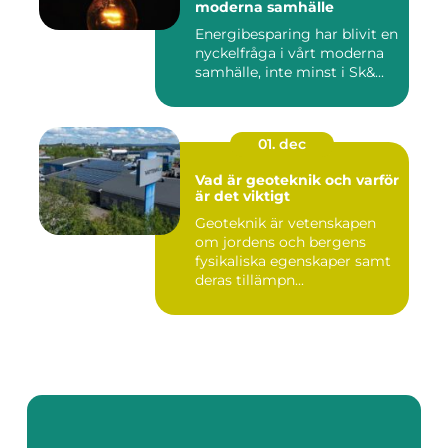
moderna samhälle
Energibesparing har blivit en
nyckelfråga i vårt moderna
samhälle, inte minst i Sk&...
01. dec
Vad är geoteknik och varför
är det viktigt
Geoteknik är vetenskapen
om jordens och bergens
fysikaliska egenskaper samt
deras tillämpn...