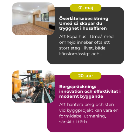
01. maj
Överlåtelsebesiktning
Umeå så skapar du
trygghet i husaffären
Att köpa hus i Umeå med
omnejd innebär ofta ett
stort steg i livet, både
känslomässigt och
ekonomisk...
20. apr
Bergspräckning:
innovation och effektivitet i
modernt byggande
Att hantera berg och sten
vid byggprojekt kan vara en
formidabel utmaning,
särskilt i tätb...