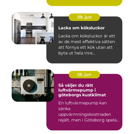
09. jun
Lacka om köksluckor
Lacka om köksluckor är ett
av de mest effektiva sätten
att förnya ett kök utan att
byta ut hela inre...
05. jun
Så väljer du rätt
luftvärmepump i
göteborgs kustklimat
En luftvärmepump kan
sänka
uppvärmningskostnaden
rejält, men i Göteborg spelar
både vind, fukt och s...