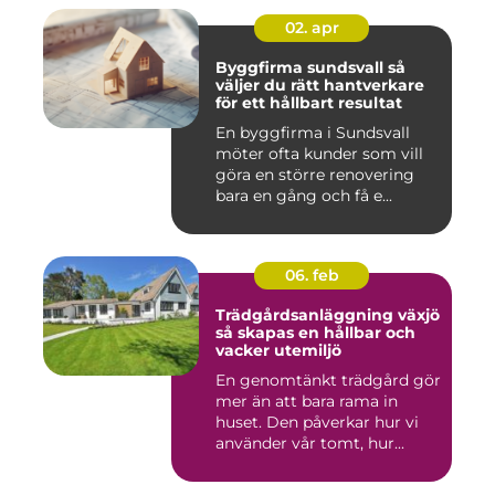
02. apr
Byggfirma sundsvall så
väljer du rätt hantverkare
för ett hållbart resultat
En byggfirma i Sundsvall
möter ofta kunder som vill
göra en större renovering
bara en gång och få e...
06. feb
Trädgårdsanläggning växjö
så skapas en hållbar och
vacker utemiljö
En genomtänkt trädgård gör
mer än att bara rama in
huset. Den påverkar hur vi
använder vår tomt, hur...