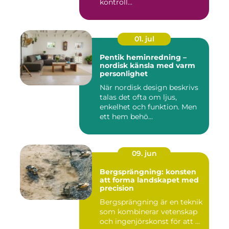
kontroll...
01. jul
Pentik heminredning –
nordisk känsla med varm
personlighet
När nordisk design beskrivs
talas det ofta om ljus,
enkelhet och funktion. Men
ett hem behö...
09. jun
Bergsprängning: konsten
att forma landskapet med
precision
Bergsprängning är en teknik
som kombinerar vetenskap
och ingenjörskonst för att ...