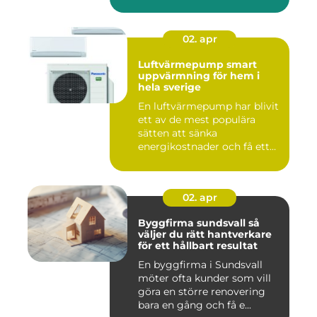
gö...
02. apr
Luftvärmepump smart
uppvärmning för hem i
hela sverige
En luftvärmepump har blivit
ett av de mest populära
sätten att sänka
energikostnader och få ett
beha...
02. apr
Byggfirma sundsvall så
väljer du rätt hantverkare
för ett hållbart resultat
En byggfirma i Sundsvall
möter ofta kunder som vill
göra en större renovering
bara en gång och få e...