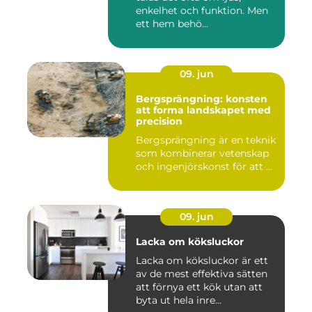
enkelhet och funktion. Men
ett hem behö...
09. jun
Bergsprängning: konsten
att forma landskapet med
precision
Bergsprängning är en teknik
som kombinerar vetenskap
och ingenjörskonst för att ...
09. jun
Lacka om köksluckor
Lacka om köksluckor är ett
av de mest effektiva sätten
att förnya ett kök utan att
byta ut hela inre...