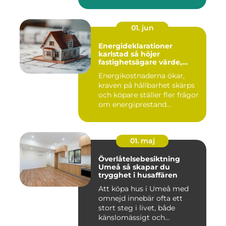
01. jun
Energideklarationer
karlstad så höjer
fastighetsägare värde,
komfort och lönsamhet
Energikostnaderna ökar,
kraven på hållbarhet skärps
och köpare ställer fler frågor
om energiprestand...
01. maj
Överlåtelsebesiktning
Umeå så skapar du
trygghet i husaffären
Att köpa hus i Umeå med
omnejd innebär ofta ett
stort steg i livet, både
känslomässigt och