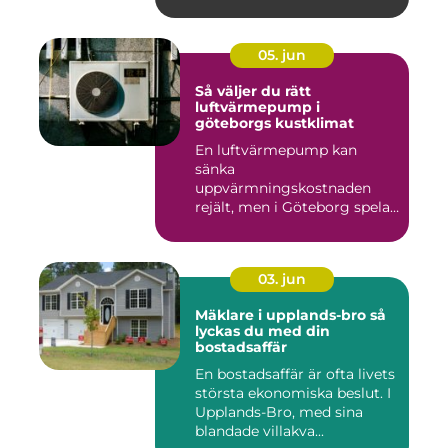
05. jun
Så väljer du rätt
luftvärmepump i
göteborgs kustklimat
En luftvärmepump kan
sänka
uppvärmningskostnaden
rejält, men i Göteborg spelar
både vind, fukt och s...
03. jun
Mäklare i upplands-bro så
lyckas du med din
bostadsaffär
En bostadsaffär är ofta livets
största ekonomiska beslut. I
Upplands-Bro, med sina
blandade villakva...