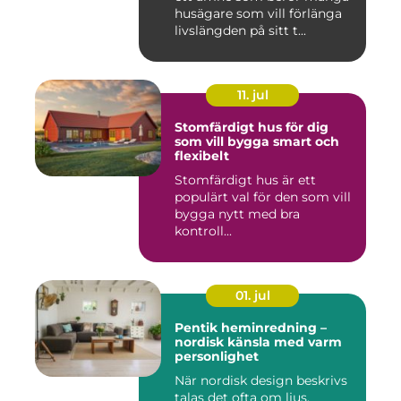
husägare som vill förlänga
livslängden på sitt t...
11. jul
Stomfärdigt hus för dig
som vill bygga smart och
flexibelt
Stomfärdigt hus är ett
populärt val för den som vill
bygga nytt med bra
kontroll...
01. jul
Pentik heminredning –
nordisk känsla med varm
personlighet
När nordisk design beskrivs
talas det ofta om ljus,