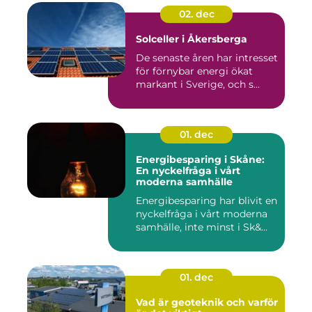
02. dec
Solceller i Åkersberga
De senaste åren har intresset
för förnybar energi ökat
markant i Sverige, och s...
01. dec
Energibesparing i Skåne:
En nyckelfråga i vårt
moderna samhälle
Energibesparing har blivit en
nyckelfråga i vårt moderna
samhälle, inte minst i Sk&...
01. dec
Vad är geoteknik och varför