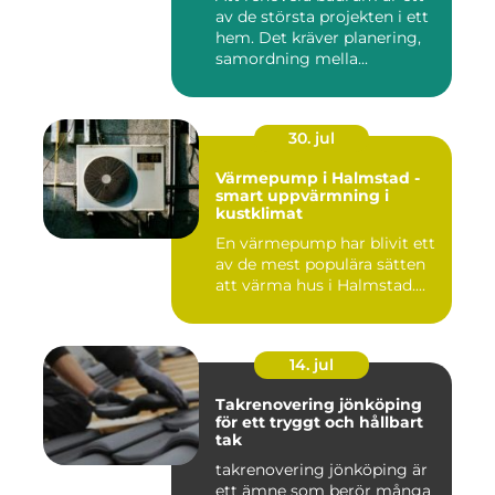
av de största projekten i ett
hem. Det kräver planering,
samordning mella...
30. jul
Värmepump i Halmstad -
smart uppvärmning i
kustklimat
En värmepump har blivit ett
av de mest populära sätten
att värma hus i Halmstad....
14. jul
Takrenovering jönköping
för ett tryggt och hållbart
tak
takrenovering jönköping är
ett ämne som berör många