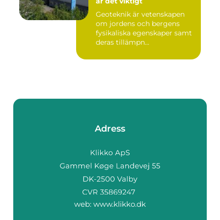
är det viktigt
Geoteknik är vetenskapen
om jordens och bergens
fysikaliska egenskaper samt
deras tillämpn...
Adress
web:
www.klikko.dk