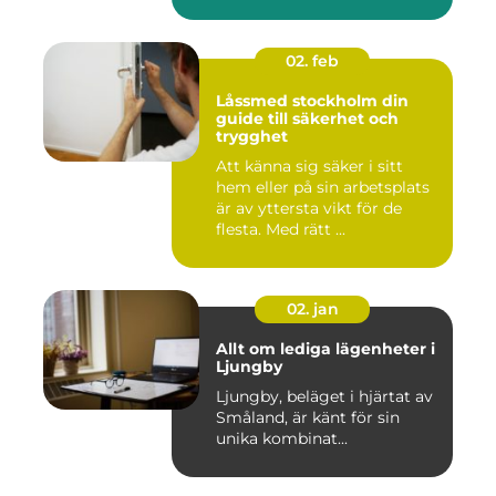
02. feb
Låssmed stockholm din
guide till säkerhet och
trygghet
Att känna sig säker i sitt
hem eller på sin arbetsplats
är av yttersta vikt för de
flesta. Med rätt ...
02. jan
Allt om lediga lägenheter i
Ljungby
Ljungby, beläget i hjärtat av
Småland, är känt för sin
unika kombinat...