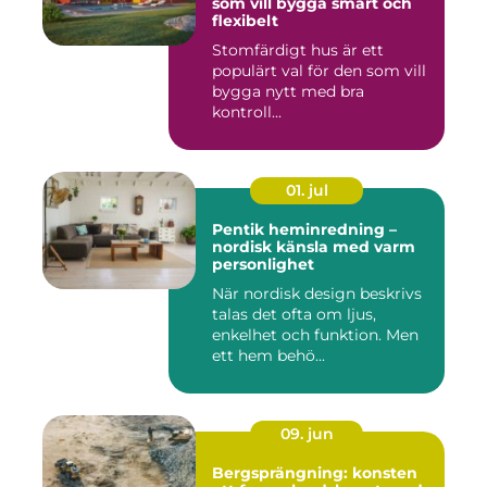
som vill bygga smart och
flexibelt
Stomfärdigt hus är ett
populärt val för den som vill
bygga nytt med bra
kontroll...
01. jul
Pentik heminredning –
nordisk känsla med varm
personlighet
När nordisk design beskrivs
talas det ofta om ljus,
enkelhet och funktion. Men
ett hem behö...
09. jun
Bergsprängning: konsten