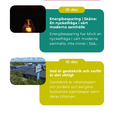
01. dec
Energibesparing i Skåne:
En nyckelfråga i vårt
moderna samhälle
Energibesparing har blivit en
nyckelfråga i vårt moderna
samhälle, inte minst i Sk&...
01. dec
Vad är geoteknik och varför
är det viktigt
Geoteknik är vetenskapen
om jordens och bergens
fysikaliska egenskaper samt
deras tillämpn...