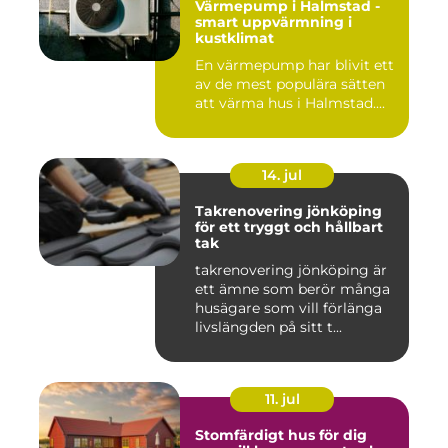
Värmepump i Halmstad -
smart uppvärmning i
kustklimat
En värmepump har blivit ett
av de mest populära sätten
att värma hus i Halmstad....
14. jul
Takrenovering jönköping
för ett tryggt och hållbart
tak
takrenovering jönköping är
ett ämne som berör många
husägare som vill förlänga
livslängden på sitt t...
11. jul
Stomfärdigt hus för dig