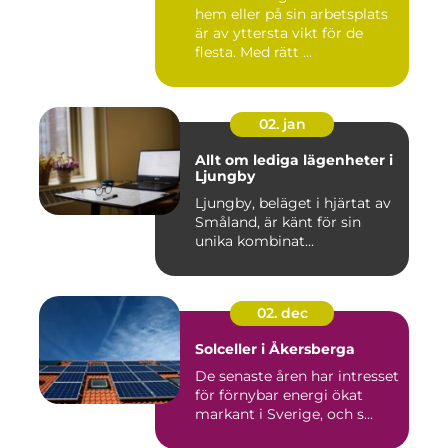
hem eller på sin arbetsplats
är av yttersta vikt för de
flesta. Med rätt ...
02. jan
Allt om lediga lägenheter i
Ljungby
Ljungby, beläget i hjärtat av
Småland, är känt för sin
unika kombinat...
02. dec
Solceller i Åkersberga
De senaste åren har intresset
för förnybar energi ökat
markant i Sverige, och s...