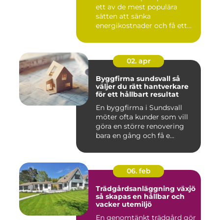
ett av de mest populära
sätten att sänka
energikostnader och få ett
beha...
02. apr
Byggfirma sundsvall så
väljer du rätt hantverkare
för ett hållbart resultat
En byggfirma i Sundsvall
möter ofta kunder som vill
göra en större renovering
bara en gång och få e...
06. feb
Trädgårdsanläggning växjö
så skapas en hållbar och
vacker utemiljö
En genomtänkt trädgård gör