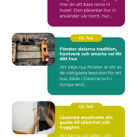
mer än att bara rama in
huset. Den påverkar hur vi
använder vår tomt, hur...
02. feb
Fönster dalarna tradition,
hantverk och smarta val för
ditt hus
Att välja nya fönster är ett av
de viktigaste besluten för ett
hus, både i Dalarna och i
övriga land...
02. feb
Låssmed stockholm din
guide till säkerhet och
trygghet
Att känna sig säker i sitt