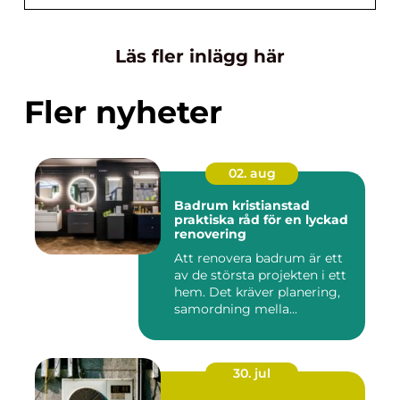
Läs fler inlägg här
Fler nyheter
02. aug
Badrum kristianstad
praktiska råd för en lyckad
renovering
Att renovera badrum är ett
av de största projekten i ett
hem. Det kräver planering,
samordning mella...
30. jul