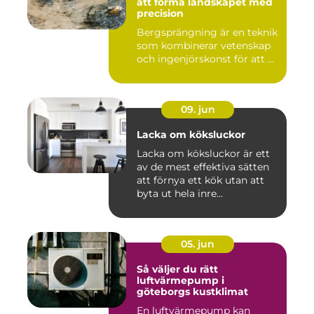
att forma landskapet med
precision
Bergsprängning är en teknik
som kombinerar vetenskap
och ingenjörskonst för att ...
09. jun
Lacka om köksluckor
Lacka om köksluckor är ett
av de mest effektiva sätten
att förnya ett kök utan att
byta ut hela inre...
05. jun
Så väljer du rätt
luftvärmepump i
göteborgs kustklimat
En luftvärmepump kan