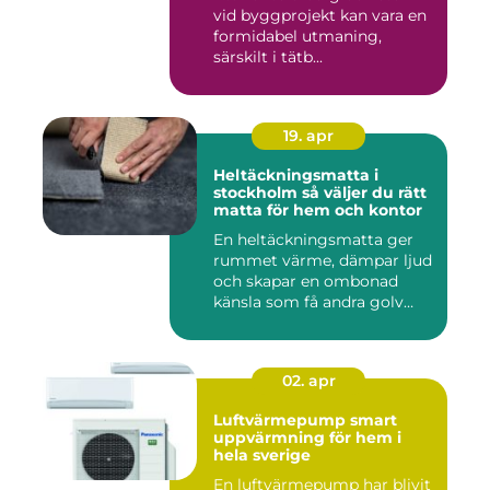
vid byggprojekt kan vara en
formidabel utmaning,
särskilt i tätb...
19. apr
Heltäckningsmatta i
stockholm så väljer du rätt
matta för hem och kontor
En heltäckningsmatta ger
rummet värme, dämpar ljud
och skapar en ombonad
känsla som få andra golv
gö...
02. apr
Luftvärmepump smart
uppvärmning för hem i
hela sverige
En luftvärmepump har blivit