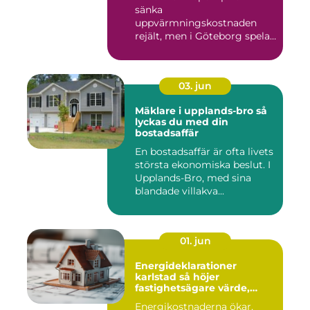
sänka
uppvärmningskostnaden
rejält, men i Göteborg spelar
både vind, fukt och s...
03. jun
Mäklare i upplands-bro så
lyckas du med din
bostadsaffär
En bostadsaffär är ofta livets
största ekonomiska beslut. I
Upplands-Bro, med sina
blandade villakva...
01. jun
Energideklarationer
karlstad så höjer
fastighetsägare värde,
komfort och lönsamhet
Energikostnaderna ökar,