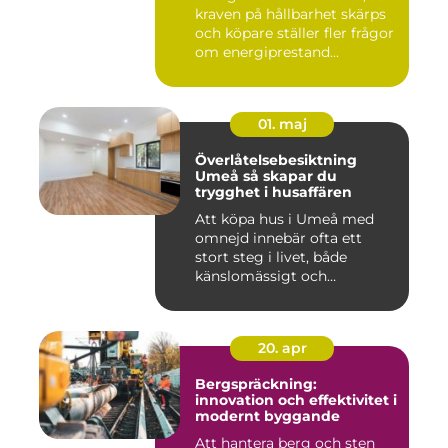
kraven på hållbarhet skärps
och köpare ställer fler frågor
om energiprestand...
01. maj
Överlåtelsebesiktning
Umeå så skapar du
trygghet i husaffären
Att köpa hus i Umeå med
omnejd innebär ofta ett
stort steg i livet, både
känslomässigt och
ekonomisk...
20. apr
Bergspräckning:
innovation och effektivitet i
modernt byggande
Att hantera berg och sten