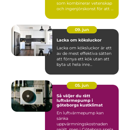
som kombinerar vetenskap
och ingenjörskonst för att ...
09. jun
Lacka om köksluckor
Lacka om köksluckor är ett
av de mest effektiva sätten
att förnya ett kök utan att
byta ut hela inre...
05. jun
Så väljer du rätt
luftvärmepump i
göteborgs kustklimat
En luftvärmepump kan
sänka
uppvärmningskostnaden
rejält, men i Göteborg spelar