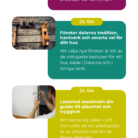
02. feb
Fönster dalarna tradition,
hantverk och smarta val för
ditt hus
Att välja nya fönster är ett av
de viktigaste besluten för ett
hus, både i Dalarna och i
övriga land...
02. feb
Låssmed stockholm din
guide till säkerhet och
trygghet
Att känna sig säker i sitt
hem eller på sin arbetsplats
är av yttersta vikt för de
flesta. Med rätt ...