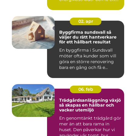
beha...
02. apr
Byggfirma sundsvall så
väljer du rätt hantverkare
för ett hållbart resultat
En byggfirma i Sundsvall
möter ofta kunder som vill
göra en större renovering
bara en gång och få e...
06. feb
Trädgårdsanläggning växjö
så skapas en hållbar och
vacker utemiljö
En genomtänkt trädgård gör
mer än att bara rama in
huset. Den påverkar hur vi
använder vår tomt, hur...