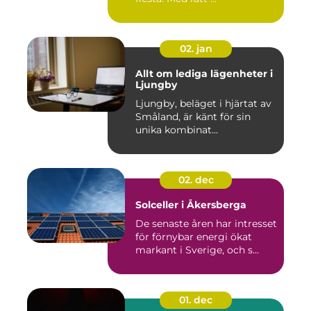
02. jan
Allt om lediga lägenheter i
Ljungby
Ljungby, beläget i hjärtat av
Småland, är känt för sin
unika kombinat...
02. dec
Solceller i Åkersberga
De senaste åren har intresset
för förnybar energi ökat
markant i Sverige, och s...
01. dec