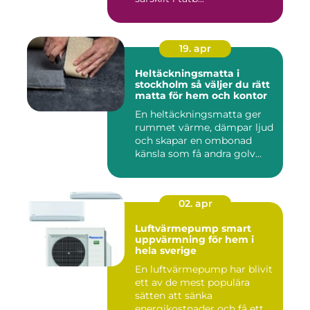
19. apr
Heltäckningsmatta i
stockholm så väljer du rätt
matta för hem och kontor
En heltäckningsmatta ger
rummet värme, dämpar ljud
och skapar en ombonad
känsla som få andra golv
gö...
02. apr
Luftvärmepump smart
uppvärmning för hem i
hela sverige
En luftvärmepump har blivit
ett av de mest populära
sätten att sänka
energikostnader och få ett