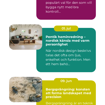
populärt val för den som vill
bygga nytt med bra
kontroll...
01. jul
Pentik heminredning –
nordisk känsla med varm
personlighet
När nordisk design beskrivs
talas det ofta om ljus,
enkelhet och funktion. Men
ett hem behö...
09. jun
Bergsprängning: konsten
att forma landskapet med
precision
Bergsprängning är en teknik