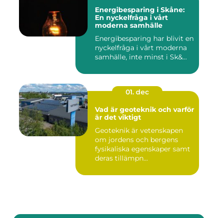
Energibesparing i Skåne:
En nyckelfråga i vårt
moderna samhälle
Energibesparing har blivit en
nyckelfråga i vårt moderna
samhälle, inte minst i Sk&...
01. dec
Vad är geoteknik och varför
är det viktigt
Geoteknik är vetenskapen
om jordens och bergens
fysikaliska egenskaper samt
deras tillämpn...