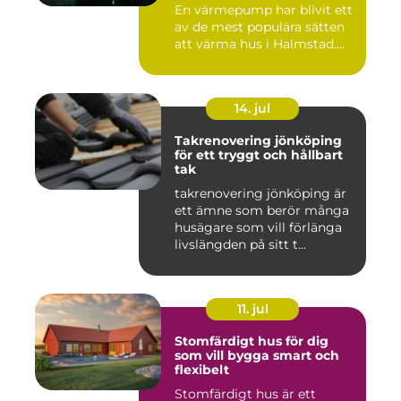
En värmepump har blivit ett
av de mest populära sätten
att värma hus i Halmstad....
14. jul
Takrenovering jönköping
för ett tryggt och hållbart
tak
takrenovering jönköping är
ett ämne som berör många
husägare som vill förlänga
livslängden på sitt t...
11. jul
Stomfärdigt hus för dig
som vill bygga smart och
flexibelt
Stomfärdigt hus är ett