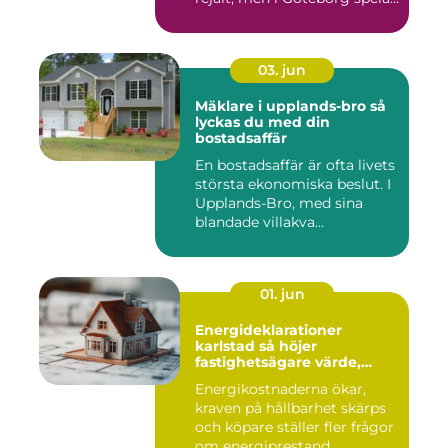
både vind, fukt och s...
03. jun
Mäklare i upplands-bro så
lyckas du med din
bostadsaffär
En bostadsaffär är ofta livets
största ekonomiska beslut. I
Upplands-Bro, med sina
blandade villakva...
01. jun
Energideklarationer
karlstad så höjer
fastighetsägare värde,
komfort och lönsamhet
Energikostnaderna ökar,
kraven på hållbarhet skärps
och köpare ställer fler frågor
om energiprestand...