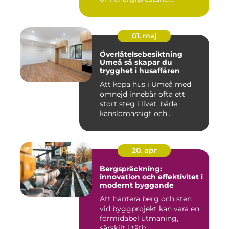
01. maj
Överlåtelsebesiktning
Umeå så skapar du
trygghet i husaffären
Att köpa hus i Umeå med
omnejd innebär ofta ett
stort steg i livet, både
känslomässigt och
ekonomisk...
20. apr
Bergspräckning:
innovation och effektivitet i
modernt byggande
Att hantera berg och sten
vid byggprojekt kan vara en
formidabel utmaning,
särskilt i tätb...