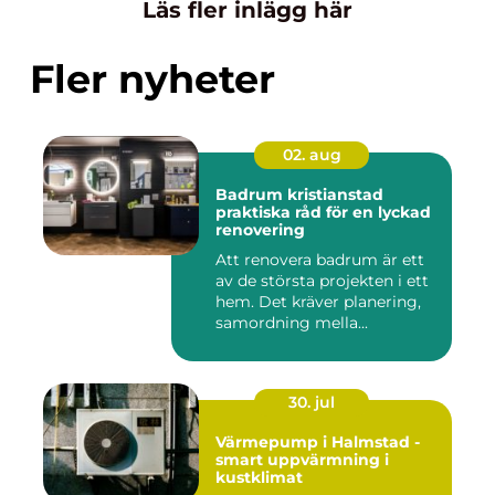
Läs fler inlägg här
Fler nyheter
02. aug
Badrum kristianstad
praktiska råd för en lyckad
renovering
Att renovera badrum är ett
av de största projekten i ett
hem. Det kräver planering,
samordning mella...
30. jul
Värmepump i Halmstad -
smart uppvärmning i
kustklimat