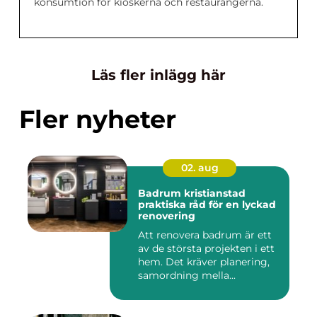
konsumtion för kioskerna och restaurangerna.
Läs fler inlägg här
Fler nyheter
02. aug
Badrum kristianstad
praktiska råd för en lyckad
renovering
Att renovera badrum är ett
av de största projekten i ett
hem. Det kräver planering,
samordning mella...