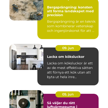
Bergsprängning: konsten
att forma landskapet med
precision
Bergsprängning är en teknik
som kombinerar vetenskap
och ingenjörskonst för att ...
09. jun
Lacka om köksluckor
Lacka om köksluckor är ett
av de mest effektiva sätten
att förnya ett kök utan att
byta ut hela inre...
05. jun
Så väljer du rätt
luftvärmepump i