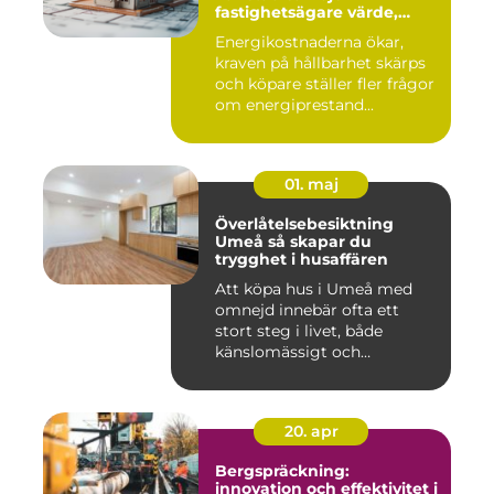
fastighetsägare värde,
komfort och lönsamhet
Energikostnaderna ökar,
kraven på hållbarhet skärps
och köpare ställer fler frågor
om energiprestand...
01. maj
Överlåtelsebesiktning
Umeå så skapar du
trygghet i husaffären
Att köpa hus i Umeå med
omnejd innebär ofta ett
stort steg i livet, både
känslomässigt och
ekonomisk...
20. apr
Bergspräckning:
innovation och effektivitet i