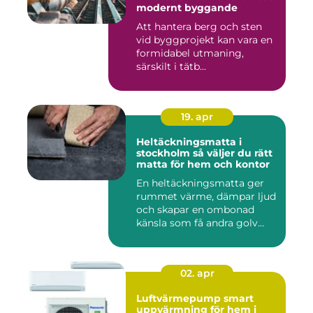
modernt byggande
Att hantera berg och sten
vid byggprojekt kan vara en
formidabel utmaning,
särskilt i tätb...
19. apr
Heltäckningsmatta i
stockholm så väljer du rätt
matta för hem och kontor
En heltäckningsmatta ger
rummet värme, dämpar ljud
och skapar en ombonad
känsla som få andra golv
gö...
02. apr
Luftvärmepump smart
uppvärmning för hem i