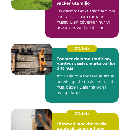
vacker utemiljö
En genomtänkt trädgård gör
mer än att bara rama in
huset. Den påverkar hur vi
använder vår tomt, hur...
02. feb
Fönster dalarna tradition,
hantverk och smarta val för
ditt hus
Att välja nya fönster är ett av
de viktigaste besluten för ett
hus, både i Dalarna och i
övriga land...
02. feb
Låssmed stockholm din
guide till säkerhet och