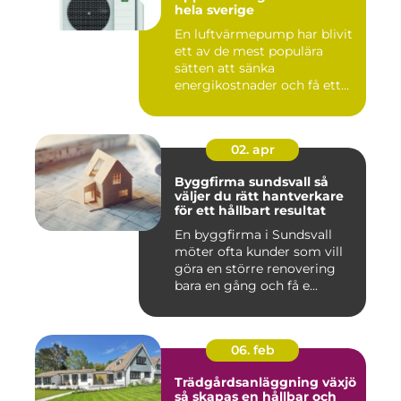
hela sverige
En luftvärmepump har blivit
ett av de mest populära
sätten att sänka
energikostnader och få ett
beha...
02. apr
Byggfirma sundsvall så
väljer du rätt hantverkare
för ett hållbart resultat
En byggfirma i Sundsvall
möter ofta kunder som vill
göra en större renovering
bara en gång och få e...
06. feb
Trädgårdsanläggning växjö
så skapas en hållbar och