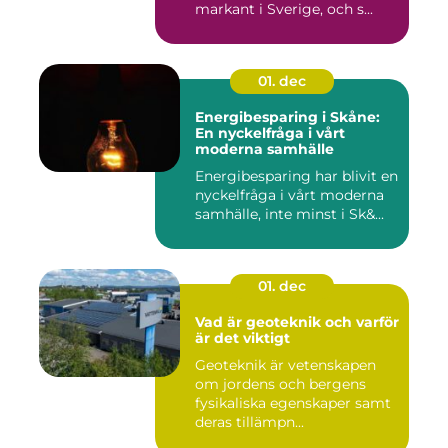
markant i Sverige, och s...
01. dec
Energibesparing i Skåne:
En nyckelfråga i vårt
moderna samhälle
Energibesparing har blivit en
nyckelfråga i vårt moderna
samhälle, inte minst i Sk&...
01. dec
Vad är geoteknik och varför
är det viktigt
Geoteknik är vetenskapen
om jordens och bergens
fysikaliska egenskaper samt
deras tillämpn...