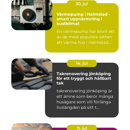
30. jul
Värmepump i Halmstad -
smart uppvärmning i
kustklimat
En värmepump har blivit ett
av de mest populära sätten
att värma hus i Halmstad....
14. jul
Takrenovering jönköping
för ett tryggt och hållbart
tak
takrenovering jönköping är
ett ämne som berör många
husägare som vill förlänga
livslängden på sitt t...
11. jul