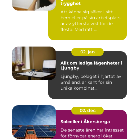
trygghet
Att känna sig säker i sitt
hem eller på sin arbetsplats
är av yttersta vikt för de
flesta. Med rätt ...
02. jan
Allt om lediga lägenheter i
Ljungby
Ljungby, beläget i hjärtat av
Småland, är känt för sin
unika kombinat...
02. dec
Solceller i Åkersberga
De senaste åren har intresset
för förnybar energi ökat