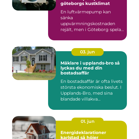
göteborgs kustklimat
En luftvärmepump kan
sänka
uppvärmningskostnaden
rejält, men i Göteborg spelar
både vind, fukt och s...
03. jun
Mäklare i upplands-bro så
lyckas du med din
bostadsaffär
En bostadsaffär är ofta livets
största ekonomiska beslut. I
Upplands-Bro, med sina
blandade villakva...
01. jun
Energideklarationer
karlstad så höjer