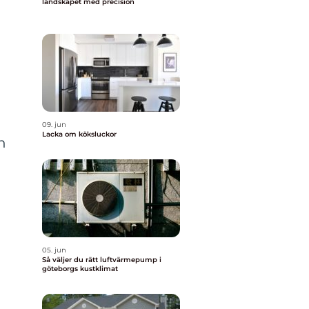
landskapet med precision
09. jun
Lacka om köksluckor
n
05. jun
Så väljer du rätt luftvärmepump i
göteborgs kustklimat