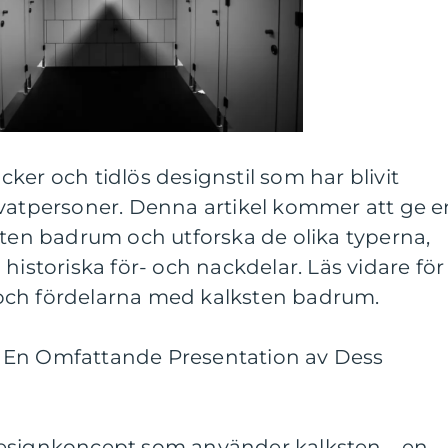
ker och tidlös designstil som har blivit
ivatpersoner. Denna artikel kommer att ge e
sten badrum och utforska de olika typerna,
historiska för- och nackdelar. Läs vidare för
och fördelarna med kalksten badrum.
 En Omfattande Presentation av Dess
designkoncept som använder kalksten – en