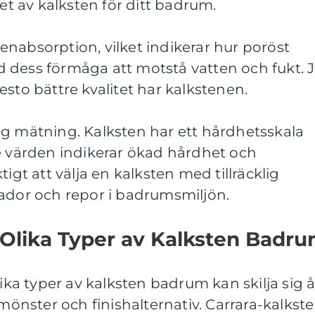
let av kalksten för ditt badrum.
nabsorption, vilket indikerar hur poröst
 dess förmåga att motstå vatten och fukt. 
esto bättre kvalitet har kalkstenen.
ig mätning. Kalksten har ett hårdhetsskala
e värden indikerar ökad hårdhet och
tigt att välja en kalksten med tillräcklig
kador och repor i badrumsmiljön.
 Olika Typer av Kalksten Badr
lika typer av kalksten badrum kan skilja sig å
 mönster och finishalternativ. Carrara-kalkst