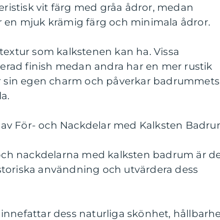
teristisk vit färg med gråa ådror, medan
r en mjuk krämig färg och minimala ådror.
textur som kalkstenen kan ha. Vissa
olerad finish medan andra har en mer rustik
har sin egen charm och påverkar badrummets
a.
av För- och Nackdelar med Kalksten Badr
a och nackdelarna med kalksten badrum är d
 historiska användning och utvärdera dess
nnefattar dess naturliga skönhet, hållbarh