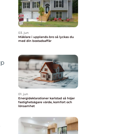
03. jun
Mäklare i upplands-bro så lyckas du
med din bostadsaffär
yp
t
01. jun
Energideklarationer karlstad så höjer
fastighetsägare värde, komfort och
lönsamhet
r