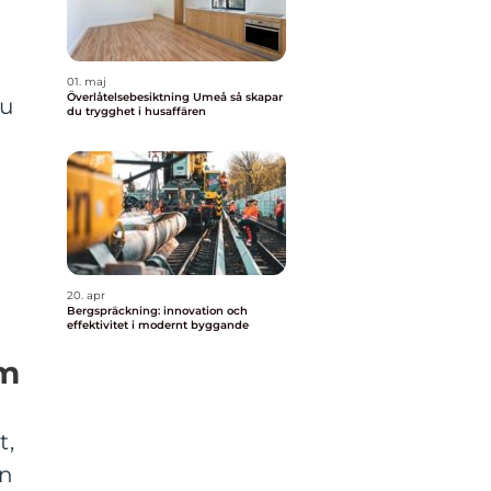
01. maj
Överlåtelsebesiktning Umeå så skapar
Ju
du trygghet i husaffären
20. apr
Bergspräckning: innovation och
effektivitet i modernt byggande
um
t,
en