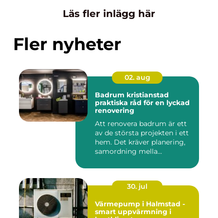
Läs fler inlägg här
Fler nyheter
02. aug
Badrum kristianstad
praktiska råd för en lyckad
renovering
Att renovera badrum är ett
av de största projekten i ett
hem. Det kräver planering,
samordning mella...
30. jul
Värmepump i Halmstad -
smart uppvärmning i