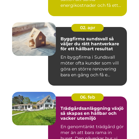
energikostnader och få ett
beha...
02. apr
Byggfirma sundsvall så
väljer du rätt hantverkare
för ett hållbart resultat
En byggfirma i Sundsvall
möter ofta kunder som vill
göra en större renovering
bara en gång och få e...
06. feb
Trädgårdsanläggning växjö
så skapas en hållbar och
vacker utemiljö
En genomtänkt trädgård gör
mer än att bara rama in
huset. Den påverkar hur vi