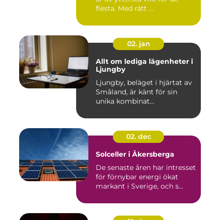
flesta. Med rätt ...
02. jan
Allt om lediga lägenheter i
Ljungby
Ljungby, beläget i hjärtat av
Småland, är känt för sin
unika kombinat...
02. dec
Solceller i Åkersberga
De senaste åren har intresset
för förnybar energi ökat
markant i Sverige, och s...