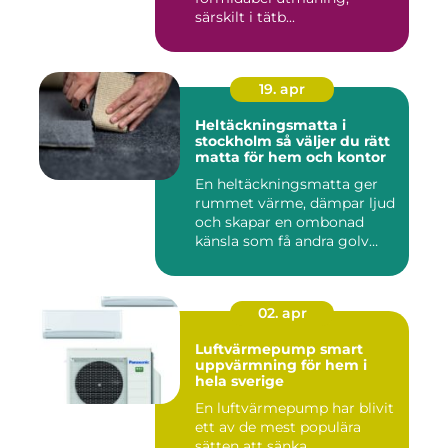
särskilt i tätb...
19. apr
Heltäckningsmatta i
stockholm så väljer du rätt
matta för hem och kontor
En heltäckningsmatta ger
rummet värme, dämpar ljud
och skapar en ombonad
känsla som få andra golv
gö...
02. apr
Luftvärmepump smart
uppvärmning för hem i
hela sverige
En luftvärmepump har blivit
ett av de mest populära
sätten att sänka