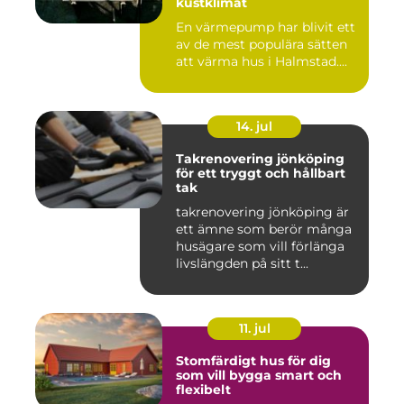
kustklimat
En värmepump har blivit ett
av de mest populära sätten
att värma hus i Halmstad....
14. jul
Takrenovering jönköping
för ett tryggt och hållbart
tak
takrenovering jönköping är
ett ämne som berör många
husägare som vill förlänga
livslängden på sitt t...
11. jul
Stomfärdigt hus för dig
som vill bygga smart och
flexibelt