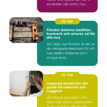
använder vår tomt, hur...
02. feb
Fönster dalarna tradition,
hantverk och smarta val för
ditt hus
Att välja nya fönster är ett av
de viktigaste besluten för ett
hus, både i Dalarna och i
övriga land...
02. feb
Låssmed stockholm din
guide till säkerhet och
trygghet
Att känna sig säker i sitt
hem eller på sin arbetsplats
är av yttersta vikt för de