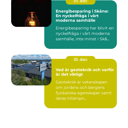
01. dec
Energibesparing i Skåne:
En nyckelfråga i vårt
moderna samhälle
Energibesparing har blivit en
nyckelfråga i vårt moderna
samhälle, inte minst i Sk&...
01. dec
Vad är geoteknik och varför
är det viktigt
Geoteknik är vetenskapen
om jordens och bergens
fysikaliska egenskaper samt
deras tillämpn...