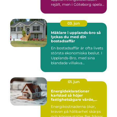
rejält, men i Göteborg spelar
både vind, fukt och s...
03. jun
Mäklare i upplands-bro så
lyckas du med din
bostadsaffär
En bostadsaffär är ofta livets
största ekonomiska beslut. I
Upplands-Bro, med sina
blandade villakva...
01. jun
Energideklarationer
karlstad så höjer
fastighetsägare värde,
komfort och lönsamhet
Energikostnaderna ökar,
kraven på hållbarhet skärps
och köpare ställer fler frågor