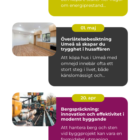
om energiprestand...
01. maj
Överlåtelsebesiktning
Umeå så skapar du
trygghet i husaffären
Att köpa hus i Umeå med
omnejd innebär ofta ett
stort steg i livet, både
känslomässigt och
ekonomisk...
20. apr
Bergspräckning:
innovation och effektivitet i
modernt byggande
Att hantera berg och sten
vid byggprojekt kan vara en
formidabel utmaning,