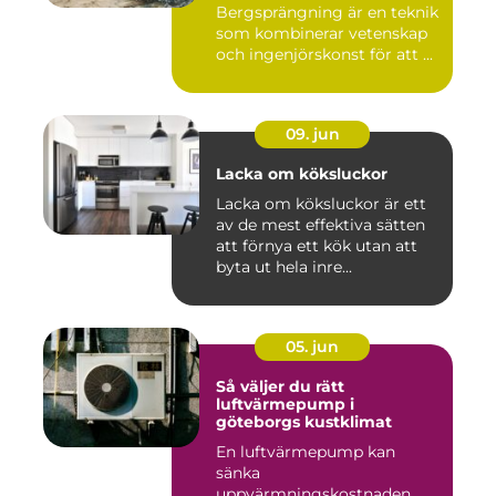
Bergsprängning är en teknik
som kombinerar vetenskap
och ingenjörskonst för att ...
09. jun
Lacka om köksluckor
Lacka om köksluckor är ett
av de mest effektiva sätten
att förnya ett kök utan att
byta ut hela inre...
05. jun
Så väljer du rätt
luftvärmepump i
göteborgs kustklimat
En luftvärmepump kan
sänka
uppvärmningskostnaden