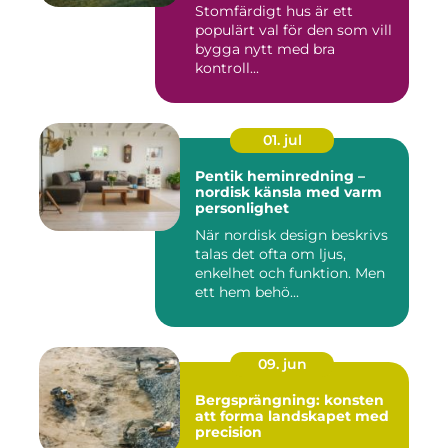
Stomfärdigt hus är ett
populärt val för den som vill
bygga nytt med bra
kontroll...
01. jul
Pentik heminredning –
nordisk känsla med varm
personlighet
När nordisk design beskrivs
talas det ofta om ljus,
enkelhet och funktion. Men
ett hem behö...
09. jun
Bergsprängning: konsten
att forma landskapet med
precision