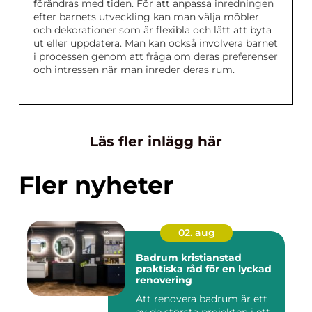
förändras med tiden. För att anpassa inredningen
efter barnets utveckling kan man välja möbler
och dekorationer som är flexibla och lätt att byta
ut eller uppdatera. Man kan också involvera barnet
i processen genom att fråga om deras preferenser
och intressen när man inreder deras rum.
Läs fler inlägg här
Fler nyheter
02. aug
Badrum kristianstad
praktiska råd för en lyckad
renovering
Att renovera badrum är ett
av de största projekten i ett