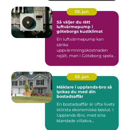
05. jun
Så väljer du rätt
luftvärmepump i
göteborgs kustklimat
En luftvärmepump kan
sänka
uppvärmningskostnaden
rejält, men i Göteborg spelar
både vind, fukt och s...
03. jun
Mäklare i upplands-bro så
lyckas du med din
bostadsaffär
En bostadsaffär är ofta livets
största ekonomiska beslut. I
Upplands-Bro, med sina
blandade villakva...