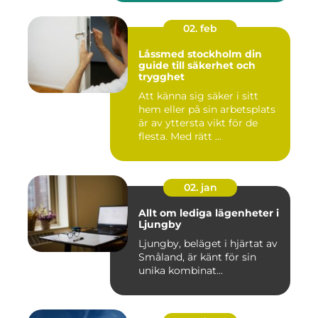
02. feb
Låssmed stockholm din
guide till säkerhet och
trygghet
Att känna sig säker i sitt
hem eller på sin arbetsplats
är av yttersta vikt för de
flesta. Med rätt ...
02. jan
Allt om lediga lägenheter i
Ljungby
Ljungby, beläget i hjärtat av
Småland, är känt för sin
unika kombinat...