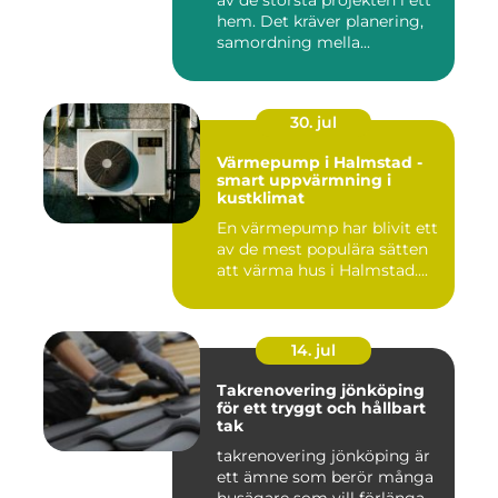
hem. Det kräver planering,
samordning mella...
30. jul
Värmepump i Halmstad -
smart uppvärmning i
kustklimat
En värmepump har blivit ett
av de mest populära sätten
att värma hus i Halmstad....
14. jul
Takrenovering jönköping
för ett tryggt och hållbart
tak
takrenovering jönköping är
ett ämne som berör många
husägare som vill förlänga