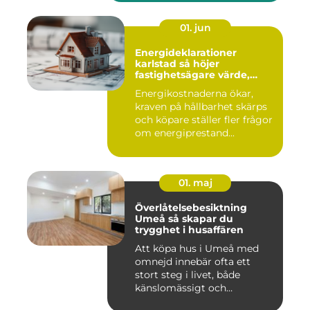
01. jun
Energideklarationer
karlstad så höjer
fastighetsägare värde,
komfort och lönsamhet
Energikostnaderna ökar,
kraven på hållbarhet skärps
och köpare ställer fler frågor
om energiprestand...
01. maj
Överlåtelsebesiktning
Umeå så skapar du
trygghet i husaffären
Att köpa hus i Umeå med
omnejd innebär ofta ett
stort steg i livet, både
känslomässigt och
ekonomisk...