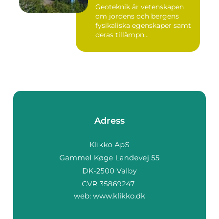
Geoteknik är vetenskapen
om jordens och bergens
fysikaliska egenskaper samt
deras tillämpn...
Adress
web:
www.klikko.dk