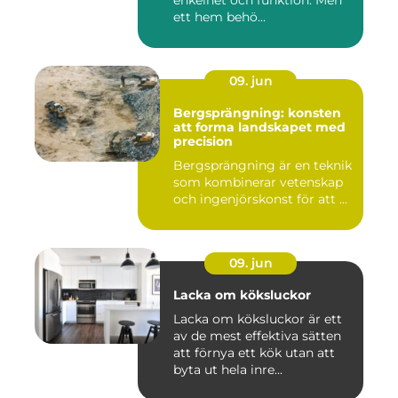
ett hem behö...
09. jun
Bergsprängning: konsten
att forma landskapet med
precision
Bergsprängning är en teknik
som kombinerar vetenskap
och ingenjörskonst för att ...
09. jun
Lacka om köksluckor
Lacka om köksluckor är ett
av de mest effektiva sätten
att förnya ett kök utan att
byta ut hela inre...