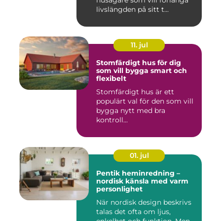
livslängden på sitt t...
11. jul
Stomfärdigt hus för dig
som vill bygga smart och
flexibelt
Stomfärdigt hus är ett
populärt val för den som vill
bygga nytt med bra
kontroll...
01. jul
Pentik heminredning –
nordisk känsla med varm
personlighet
När nordisk design beskrivs
talas det ofta om ljus,
enkelhet och funktion. Men