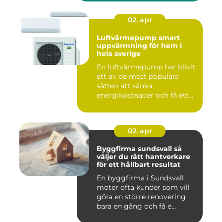
02. apr
Luftvärmepump smart
uppvärmning för hem i
hela sverige
En luftvärmepump har blivit
ett av de mest populära
sätten att sänka
energikostnader och få ett
beha...
02. apr
Byggfirma sundsvall så
väljer du rätt hantverkare
för ett hållbart resultat
En byggfirma i Sundsvall
möter ofta kunder som vill
göra en större renovering
bara en gång och få e...