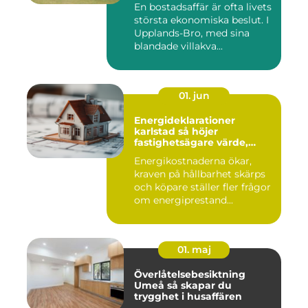
En bostadsaffär är ofta livets
största ekonomiska beslut. I
Upplands-Bro, med sina
blandade villakva...
01. jun
Energideklarationer
karlstad så höjer
fastighetsägare värde,
komfort och lönsamhet
Energikostnaderna ökar,
kraven på hållbarhet skärps
och köpare ställer fler frågor
om energiprestand...
01. maj
Överlåtelsebesiktning
Umeå så skapar du
trygghet i husaffären