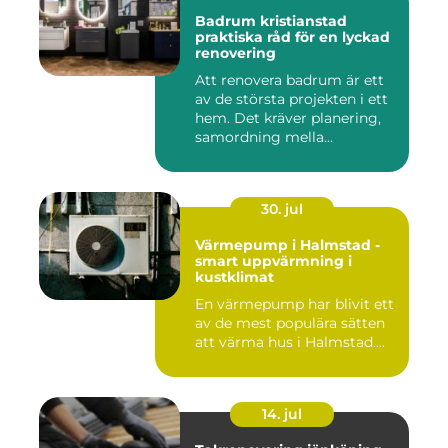
Badrum kristianstad
praktiska råd för en lyckad
renovering
Att renovera badrum är ett
av de största projekten i ett
hem. Det kräver planering,
samordning mella...
30. jul
Värmepump i Halmstad -
smart uppvärmning i
kustklimat
En värmepump har blivit ett
av de mest populära sätten
att värma hus i Halmstad....
14. jul