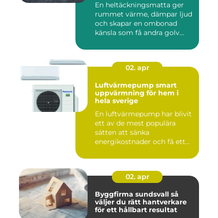
En heltäckningsmatta ger
rummet värme, dämpar ljud
och skapar en ombonad
känsla som få andra golv
gö...
02. apr
Luftvärmepump smart
uppvärmning för hem i
hela sverige
En luftvärmepump har blivit
ett av de mest populära
sätten att sänka
energikostnader och få ett
beha...
02. apr
Byggfirma sundsvall så
väljer du rätt hantverkare
för ett hållbart resultat