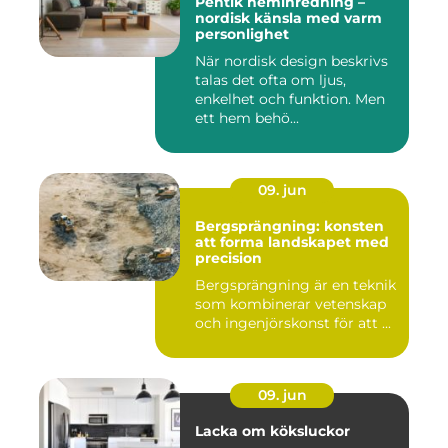
Pentik heminredning –
nordisk känsla med varm
personlighet
När nordisk design beskrivs
talas det ofta om ljus,
enkelhet och funktion. Men
ett hem behö...
09. jun
Bergsprängning: konsten
att forma landskapet med
precision
Bergsprängning är en teknik
som kombinerar vetenskap
och ingenjörskonst för att ...
09. jun
Lacka om köksluckor