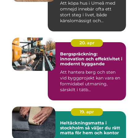
Att köpa hus i Umeå med
omnejd innebär ofta ett
stort steg i livet, både
känslomässigt och
ekonomisk...
20. apr
Bergspräckning:
innovation och effektivitet i
modernt byggande
Att hantera berg och sten
vid byggprojekt kan vara en
formidabel utmaning,
särskilt i tätb...
19. apr
Heltäckningsmatta i
stockholm så väljer du rätt
matta för hem och kontor