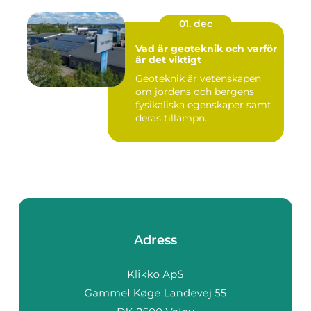
01. dec
Vad är geoteknik och varför
är det viktigt
Geoteknik är vetenskapen
om jordens och bergens
fysikaliska egenskaper samt
deras tillämpn...
Adress