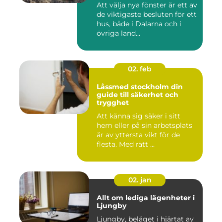
Att välja nya fönster är ett av
de viktigaste besluten för ett
hus, både i Dalarna och i
övriga land...
02. feb
Låssmed stockholm din
guide till säkerhet och
trygghet
Att känna sig säker i sitt
hem eller på sin arbetsplats
är av yttersta vikt för de
flesta. Med rätt ...
02. jan
Allt om lediga lägenheter i
Ljungby
Ljungby, beläget i hjärtat av