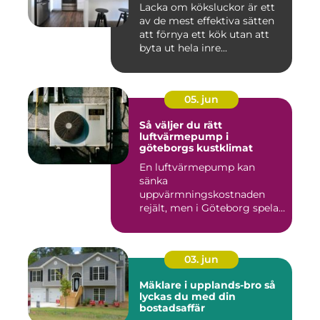
Lacka om köksluckor är ett
av de mest effektiva sätten
att förnya ett kök utan att
byta ut hela inre...
05. jun
Så väljer du rätt
luftvärmepump i
göteborgs kustklimat
En luftvärmepump kan
sänka
uppvärmningskostnaden
rejält, men i Göteborg spelar
både vind, fukt och s...
03. jun
Mäklare i upplands-bro så
lyckas du med din
bostadsaffär