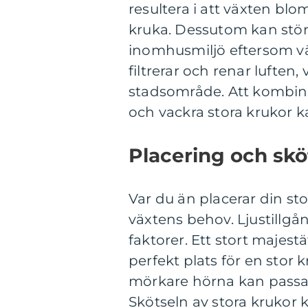
resultera i att växten bl
kruka. Dessutom kan störr
inomhusmiljö eftersom växt
filtrerar och renar luften, v
stadsområde. Att kombine
och vackra stora krukor k
Placering och skö
Var du än placerar din st
växtens behov. Ljustillg
faktorer. Ett stort majest
perfekt plats för en sto
mörkare hörna kan passa b
Skötseln av stora krukor