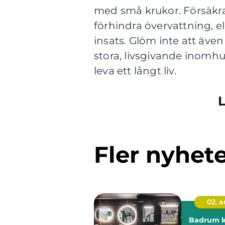
med små krukor. Försäkra
förhindra övervattning, e
insats. Glöm inte att även 
stora, livsgivande inomhus
leva ett långt liv.
L
Fler nyhet
02. 
Badrum kr