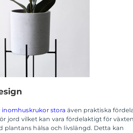
esign
r
inomhuskrukor stora
även praktiska fördela
r jord vilket kan vara fördelaktigt för växte
ed plantans hälsa och livslängd. Detta kan