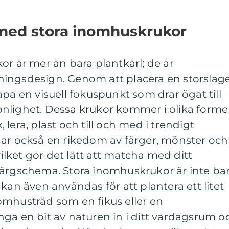
med stora inomhuskrukor
or är mer än bara plantkärl; de är
ingsdesign. Genom att placera en storslag
apa en visuell fokuspunkt som drar ögat till
nlighet. Dessa krukor kommer i olika forme
lera, plast och till och med i trendigt
har också en rikedom av färger, mönster och
vilket gör det lätt att matcha med ditt
färgschema. Stora inomhuskrukor är inte ba
kan även användas för att plantera ett litet
omhusträd som en fikus eller en
ga en bit av naturen in i ditt vardagsrum o