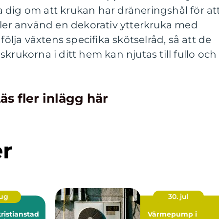
 dig om att krukan har dräneringshål för at
ller använd en dekorativ ytterkruka med
följa växtens specifika skötselråd, så att de
krukorna i ditt hem kan njutas till fullo och
äs fler inlägg här
er
aug
30. jul
istianstad
Värmepump i