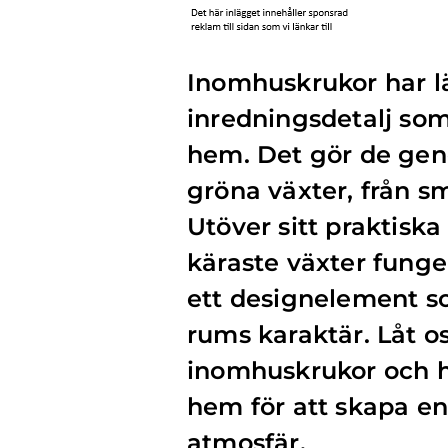
Inomhuskrukor har lä
inredningsdetalj som
hem. Det gör de gen
gröna växter, från sm
Utöver sitt praktisk
käraste växter fung
ett designelement so
rums karaktär. Låt os
inomhuskrukor och h
hem för att skapa 
atmosfär.