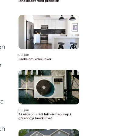
landskapet med precision
en
09. jun
Lacka om köksluckor
r
ra
05. jun
Så väljer du rätt luftvärmepump i
göteborgs kustklimat
ch