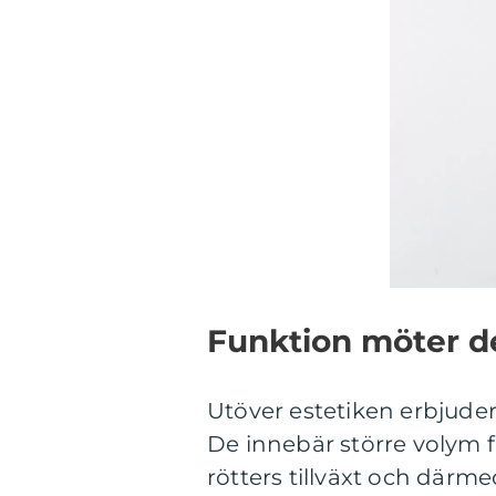
Funktion möter d
Utöver estetiken erbjude
De innebär större volym fö
rötters tillväxt och därm