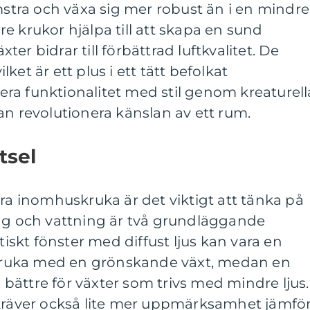
omstra och växa sig mer robust än i en mindre
e krukor hjälpa till att skapa en sund
er bidrar till förbättrad luftkvalitet. De
ilket är ett plus i ett tätt befolkat
ra funktionalitet med stil genom kreaturell
an revolutionera känslan av ett rum.
tsel
ora inomhuskruka är det viktigt att tänka på
ång och vattning är två grundläggande
ätiskt fönster med diffust ljus kan vara en
r kruka med en grönskande växt, medan en
ättre för växter som trivs med mindre ljus.
 kräver också lite mer uppmärksamhet jämfö