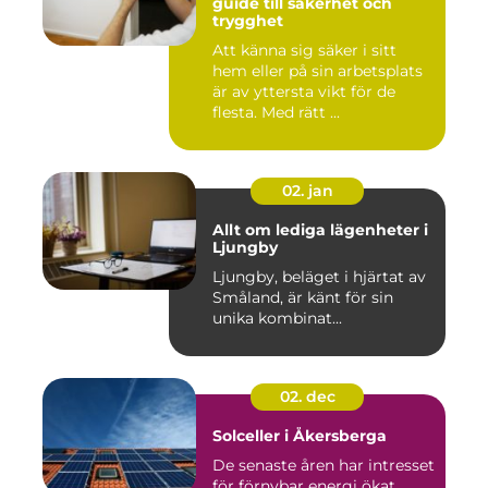
guide till säkerhet och
trygghet
Att känna sig säker i sitt
hem eller på sin arbetsplats
är av yttersta vikt för de
flesta. Med rätt ...
02. jan
Allt om lediga lägenheter i
Ljungby
Ljungby, beläget i hjärtat av
Småland, är känt för sin
unika kombinat...
02. dec
Solceller i Åkersberga
De senaste åren har intresset
för förnybar energi ökat