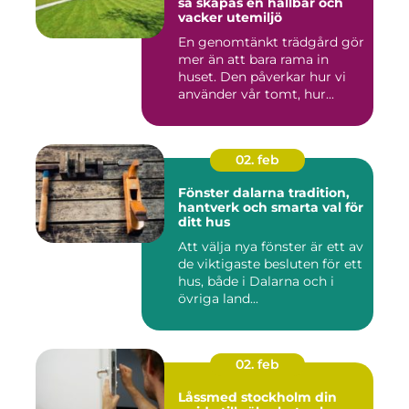
så skapas en hållbar och
vacker utemiljö
En genomtänkt trädgård gör
mer än att bara rama in
huset. Den påverkar hur vi
använder vår tomt, hur...
02. feb
Fönster dalarna tradition,
hantverk och smarta val för
ditt hus
Att välja nya fönster är ett av
de viktigaste besluten för ett
hus, både i Dalarna och i
övriga land...
02. feb
Låssmed stockholm din