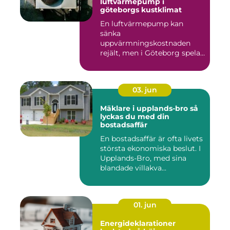
luftvärmepump i
göteborgs kustklimat
En luftvärmepump kan
sänka
uppvärmningskostnaden
rejält, men i Göteborg spelar
både vind, fukt och s...
03. jun
Mäklare i upplands-bro så
lyckas du med din
bostadsaffär
En bostadsaffär är ofta livets
största ekonomiska beslut. I
Upplands-Bro, med sina
blandade villakva...
01. jun
Energideklarationer