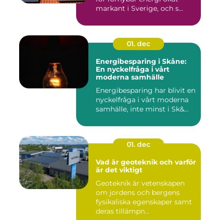
markant i Sverige, och s...
01. dec
Energibesparing i Skåne:
En nyckelfråga i vårt
moderna samhälle
Energibesparing har blivit en
nyckelfråga i vårt moderna
samhälle, inte minst i Sk&...
01. dec
Vad är geoteknik och varför
är det viktigt
Geoteknik är vetenskapen
om jordens och bergens
fysikaliska egenskaper samt
deras tillämpn...