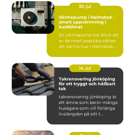
30. jul
Värmepump i Halmstad -
smart uppvärmning i
kustklimat
En värmepump har blivit ett
av de mest populära sätten
att värma hus i Halmstad....
14. jul
Takrenovering jönköping
för ett tryggt och hållbart
tak
takrenovering jönköping är
ett ämne som berör många
husägare som vill förlänga
livslängden på sitt t...