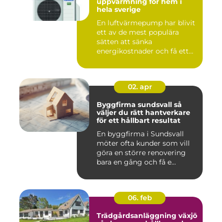
uppvärmning för hem i
hela sverige
En luftvärmepump har blivit
ett av de mest populära
sätten att sänka
energikostnader och få ett
beha...
02. apr
Byggfirma sundsvall så
väljer du rätt hantverkare
för ett hållbart resultat
En byggfirma i Sundsvall
möter ofta kunder som vill
göra en större renovering
bara en gång och få e...
06. feb
Trädgårdsanläggning växjö