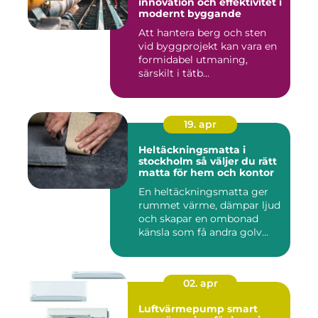
innovation och effektivitet i
modernt byggande
Att hantera berg och sten
vid byggprojekt kan vara en
formidabel utmaning,
särskilt i tätb...
19. apr
Heltäckningsmatta i
stockholm så väljer du rätt
matta för hem och kontor
En heltäckningsmatta ger
rummet värme, dämpar ljud
och skapar en ombonad
känsla som få andra golv
gö...
02. apr
Luftvärmepump smart