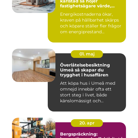
karlstad så höjer
fastighetsägare värde,
komfort och lönsamhet
Energikostnaderna ökar,
kraven på hållbarhet skärps
och köpare ställer fler frågor
om energiprestand...
01. maj
Överlåtelsebesiktning
Umeå så skapar du
trygghet i husaffären
Att köpa hus i Umeå med
omnejd innebär ofta ett
stort steg i livet, både
känslomässigt och
ekonomisk...
20. apr
Bergspräckning: