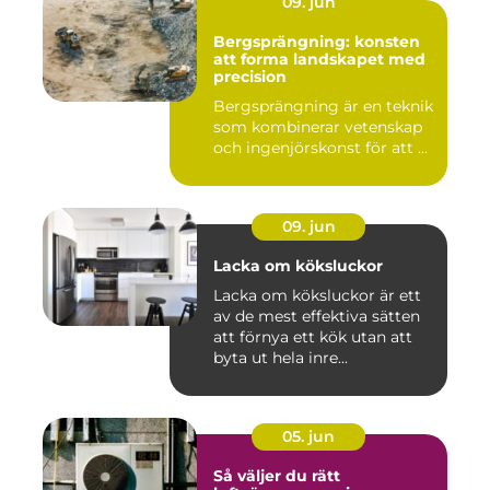
09. jun
Bergsprängning: konsten
att forma landskapet med
precision
Bergsprängning är en teknik
som kombinerar vetenskap
och ingenjörskonst för att ...
09. jun
Lacka om köksluckor
Lacka om köksluckor är ett
av de mest effektiva sätten
att förnya ett kök utan att
byta ut hela inre...
05. jun
Så väljer du rätt