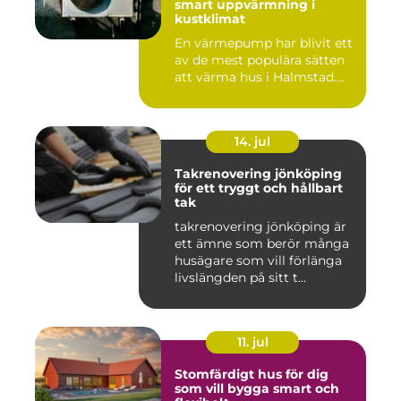
smart uppvärmning i
kustklimat
En värmepump har blivit ett
av de mest populära sätten
att värma hus i Halmstad....
14. jul
Takrenovering jönköping
för ett tryggt och hållbart
tak
takrenovering jönköping är
ett ämne som berör många
husägare som vill förlänga
livslängden på sitt t...
11. jul
Stomfärdigt hus för dig
som vill bygga smart och