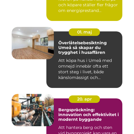
och köpare ställer fler frågor
om energiprestand...
01. maj
Överlåtelsebesiktning
Umeå så skapar du
trygghet i husaffären
Att köpa hus i Umeå med
omnejd innebär ofta ett
stort steg i livet, både
känslomässigt och
ekonomisk...
20. apr
Bergspräckning:
innovation och effektivitet i
modernt byggande
Att hantera berg och sten
vid byggprojekt kan vara en