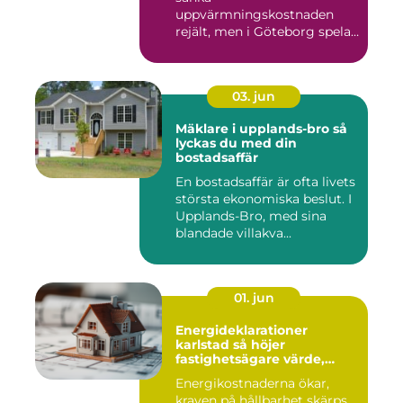
uppvärmningskostnaden
rejält, men i Göteborg spelar
både vind, fukt och s...
03. jun
Mäklare i upplands-bro så
lyckas du med din
bostadsaffär
En bostadsaffär är ofta livets
största ekonomiska beslut. I
Upplands-Bro, med sina
blandade villakva...
01. jun
Energideklarationer
karlstad så höjer
fastighetsägare värde,
komfort och lönsamhet
Energikostnaderna ökar,
kraven på hållbarhet skärps