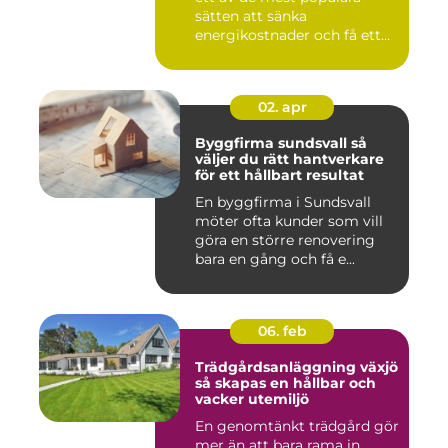
sätten att sänka
energikostnader och få ett
beha...
02. apr
Byggfirma sundsvall så
väljer du rätt hantverkare
för ett hållbart resultat
En byggfirma i Sundsvall
möter ofta kunder som vill
göra en större renovering
bara en gång och få e...
06. feb
Trädgårdsanläggning växjö
så skapas en hållbar och
vacker utemiljö
En genomtänkt trädgård gör
mer än att bara rama in