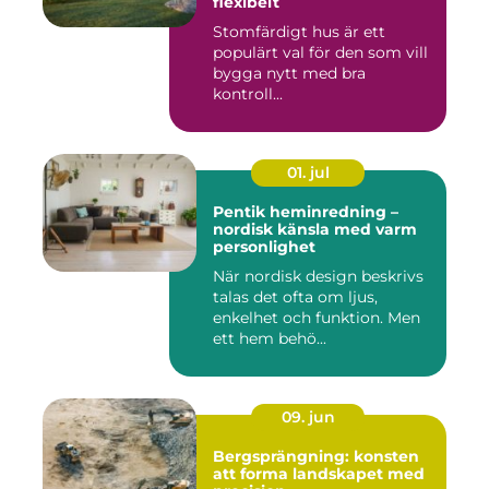
flexibelt
Stomfärdigt hus är ett
populärt val för den som vill
bygga nytt med bra
kontroll...
01. jul
Pentik heminredning –
nordisk känsla med varm
personlighet
När nordisk design beskrivs
talas det ofta om ljus,
enkelhet och funktion. Men
ett hem behö...
09. jun
Bergsprängning: konsten
att forma landskapet med