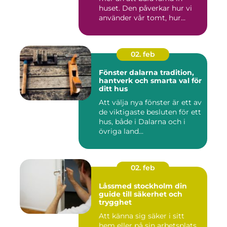
huset. Den påverkar hur vi
använder vår tomt, hur...
02. feb
Fönster dalarna tradition,
hantverk och smarta val för
ditt hus
Att välja nya fönster är ett av
de viktigaste besluten för ett
hus, både i Dalarna och i
övriga land...
02. feb
Låssmed stockholm din
guide till säkerhet och
trygghet
Att känna sig säker i sitt
hem eller på sin arbetsplats