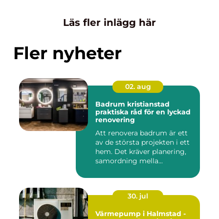
Läs fler inlägg här
Fler nyheter
02. aug
Badrum kristianstad
praktiska råd för en lyckad
renovering
Att renovera badrum är ett
av de största projekten i ett
hem. Det kräver planering,
samordning mella...
30. jul
Värmepump i Halmstad -