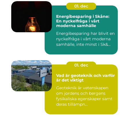
01. dec
Energibesparing i Skåne:
En nyckelfråga i vårt
moderna samhälle
Energibesparing har blivit en
nyckelfråga i vårt moderna
samhälle, inte minst i Sk&...
01. dec
Vad är geoteknik och varför
är det viktigt
Geoteknik är vetenskapen
om jordens och bergens
fysikaliska egenskaper samt
deras tillämpn...