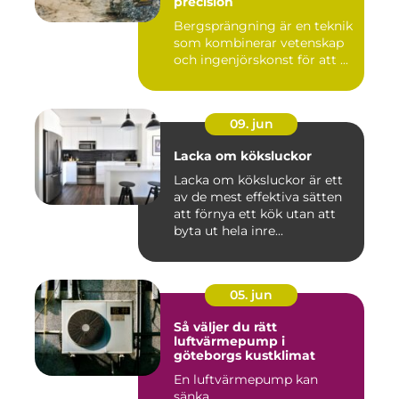
precision
Bergsprängning är en teknik
som kombinerar vetenskap
och ingenjörskonst för att ...
09. jun
Lacka om köksluckor
Lacka om köksluckor är ett
av de mest effektiva sätten
att förnya ett kök utan att
byta ut hela inre...
05. jun
Så väljer du rätt
luftvärmepump i
göteborgs kustklimat
En luftvärmepump kan
sänka