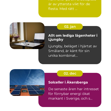
är av yttersta vikt för de
flesta. Med rätt ...
02. jan
Allt om lediga lägenheter i
Ljungby
Ljungby, beläget i hjärtat av
Småland, är känt för sin
unika kombinat...
02. dec
Solceller i Åkersberga
De senaste åren har intresset
för förnybar energi ökat
markant i Sverige, och s...