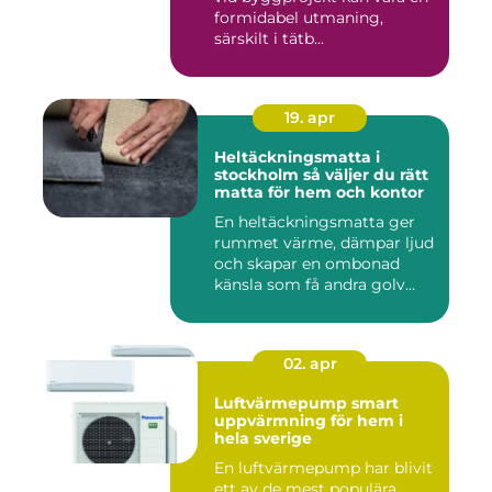
formidabel utmaning,
särskilt i tätb...
19. apr
Heltäckningsmatta i
stockholm så väljer du rätt
matta för hem och kontor
En heltäckningsmatta ger
rummet värme, dämpar ljud
och skapar en ombonad
känsla som få andra golv
gö...
02. apr
Luftvärmepump smart
uppvärmning för hem i
hela sverige
En luftvärmepump har blivit
ett av de mest populära