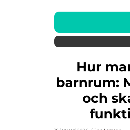
Hur man inreder ett litet
barnrum: 
och sk
funkt