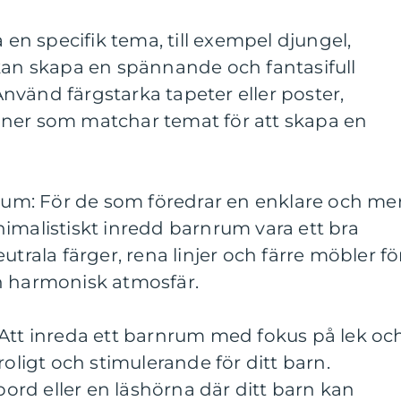
a en specifik tema, till exempel djungel,
 kan skapa en spännande och fantasifull
vänd färgstarka tapeter eller poster,
ner som matchar temat för att skapa en
 rum: För de som föredrar en enklare och me
imalistiskt inredd barnrum vara ett bra
utrala färger, rena linjer och färre möbler fö
h harmonisk atmosfär.
 Att inreda ett barnrum med fokus på lek oc
roligt och stimulerande för ditt barn.
tbord eller en läshörna där ditt barn kan