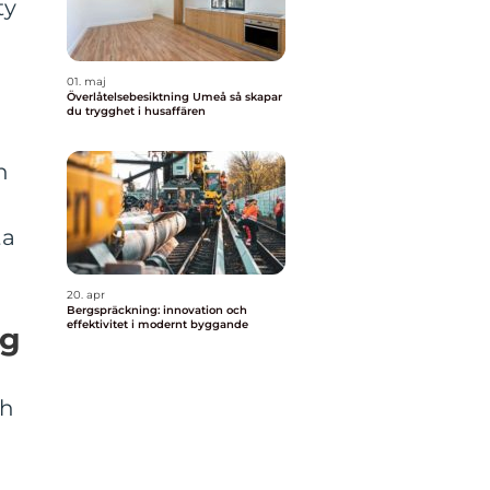
ty
01. maj
Överlåtelsebesiktning Umeå så skapar
du trygghet i husaffären
h
ta
20. apr
Bergspräckning: innovation och
effektivitet i modernt byggande
ng
ch