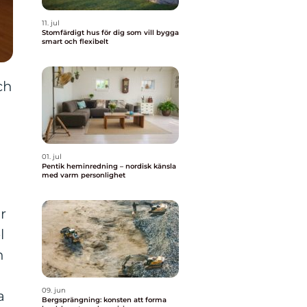
11. jul
Stomfärdigt hus för dig som vill bygga
smart och flexibelt
ch
01. jul
Pentik heminredning – nordisk känsla
med varm personlighet
r
l
n
09. jun
a
Bergsprängning: konsten att forma