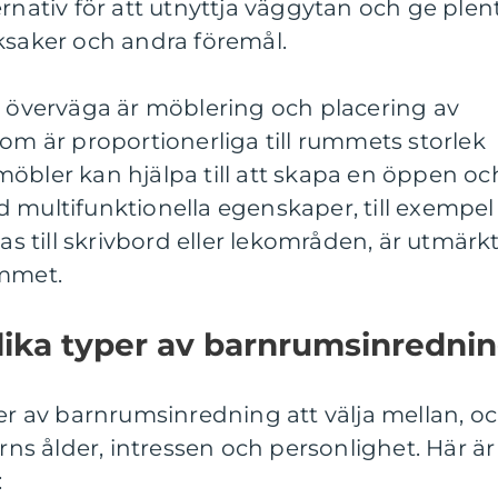
ernativ för att utnyttja väggytan och ge plen
ksaker och andra föremål.
t överväga är möblering och placering av
som är proportionerliga till rummets storlek
öbler kan hjälpa till att skapa en öppen oc
 multifunktionella egenskaper, till exempel
 till skrivbord eller lekområden, är utmärk
ymmet.
lika typer av barnrumsinredni
per av barnrumsinredning att välja mellan, o
arns ålder, intressen och personlighet. Här är
: