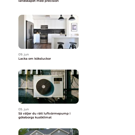
landskapet med precision
09. jun
Lacka om köksluckor
05. jun
Så väljer du rätt luftvärmepump i
göteborgs kustklimat