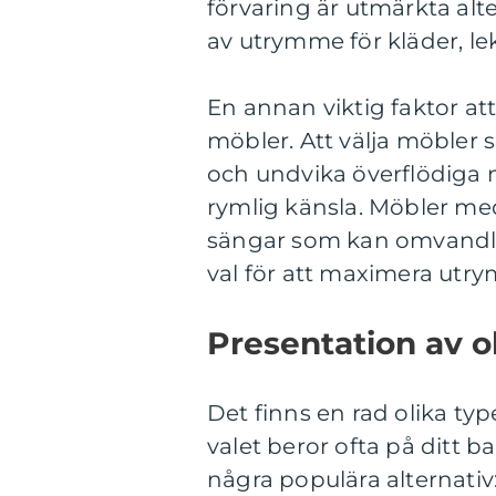
förvaring är utmärkta alt
av utrymme för kläder, le
En annan viktig faktor at
möbler. Att välja möbler 
och undvika överflödiga m
rymlig känsla. Möbler med
sängar som kan omvandlas
val för att maximera utr
Presentation av o
Det finns en rad olika ty
valet beror ofta på ditt b
några populära alternativ