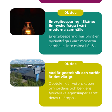
01. dec
Energibesparing i Skåne:
En nyckelfråga i vårt
moderna samhälle
Energibesparing har blivit en
nyckelfråga i vårt moderna
samhälle, inte minst i Sk&...
01. dec
Vad är geoteknik och varför
är det viktigt
Geoteknik är vetenskapen
om jordens och bergens
fysikaliska egenskaper samt
deras tillämpn...