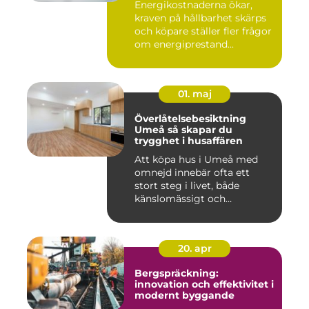
Energikostnaderna ökar,
kraven på hållbarhet skärps
och köpare ställer fler frågor
om energiprestand...
01. maj
Överlåtelsebesiktning
Umeå så skapar du
trygghet i husaffären
Att köpa hus i Umeå med
omnejd innebär ofta ett
stort steg i livet, både
känslomässigt och
ekonomisk...
20. apr
Bergspräckning:
innovation och effektivitet i
modernt byggande