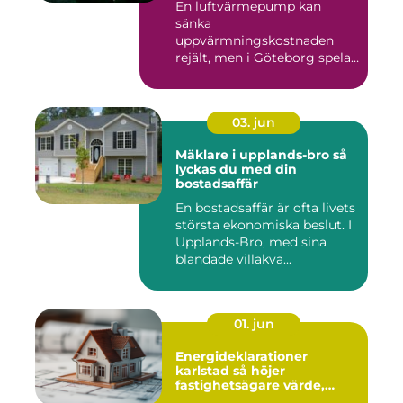
En luftvärmepump kan
sänka
uppvärmningskostnaden
rejält, men i Göteborg spelar
både vind, fukt och s...
03. jun
Mäklare i upplands-bro så
lyckas du med din
bostadsaffär
En bostadsaffär är ofta livets
största ekonomiska beslut. I
Upplands-Bro, med sina
blandade villakva...
01. jun
Energideklarationer
karlstad så höjer
fastighetsägare värde,
komfort och lönsamhet