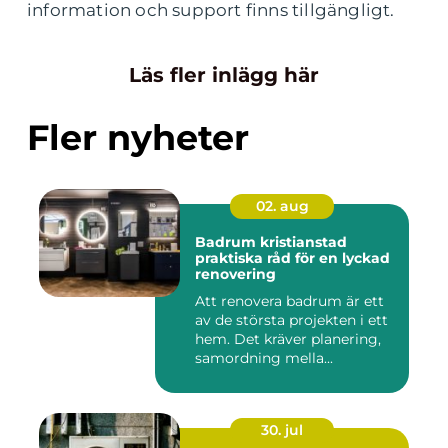
information och support finns tillgängligt.
Läs fler inlägg här
Fler nyheter
02. aug
Badrum kristianstad
praktiska råd för en lyckad
renovering
Att renovera badrum är ett
av de största projekten i ett
hem. Det kräver planering,
samordning mella...
30. jul