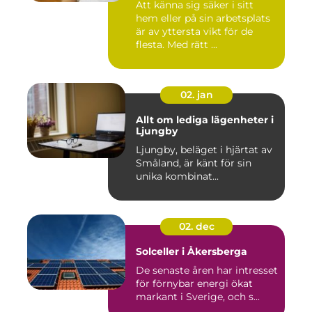
Att känna sig säker i sitt
hem eller på sin arbetsplats
är av yttersta vikt för de
flesta. Med rätt ...
02. jan
Allt om lediga lägenheter i
Ljungby
Ljungby, beläget i hjärtat av
Småland, är känt för sin
unika kombinat...
02. dec
Solceller i Åkersberga
De senaste åren har intresset
för förnybar energi ökat
markant i Sverige, och s...