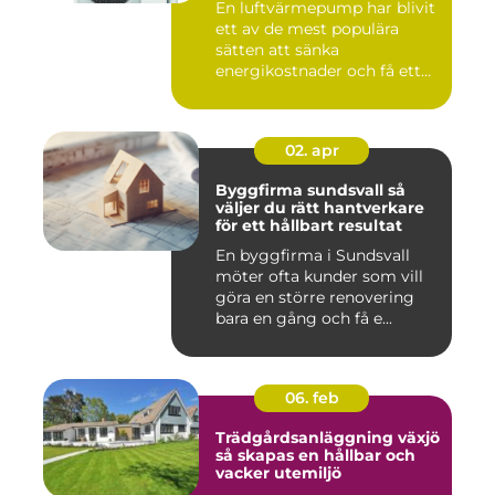
En luftvärmepump har blivit
ett av de mest populära
sätten att sänka
energikostnader och få ett
beha...
02. apr
Byggfirma sundsvall så
väljer du rätt hantverkare
för ett hållbart resultat
En byggfirma i Sundsvall
möter ofta kunder som vill
göra en större renovering
bara en gång och få e...
06. feb
Trädgårdsanläggning växjö
så skapas en hållbar och
vacker utemiljö