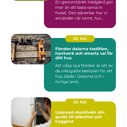
En genomtänkt trädgård gör
mer än att bara rama in
huset. Den påverkar hur vi
använder vår tomt, hur...
02. feb
Fönster dalarna tradition,
hantverk och smarta val för
ditt hus
Att välja nya fönster är ett av
de viktigaste besluten för ett
hus, både i Dalarna och i
övriga land...
02. feb
Låssmed stockholm din
guide till säkerhet och
trygghet