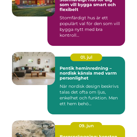
som vill bygga smart och
flexibelt
Stomfärdigt hus är ett
populärt val för den som vill
bygga nytt med bra
kontroll...
01. jul
Pentik heminredning –
nordisk känsla med varm
personlighet
När nordisk design beskrivs
talas det ofta om ljus,
enkelhet och funktion. Men
ett hem behö...
09. jun
Bergsprängning: konsten