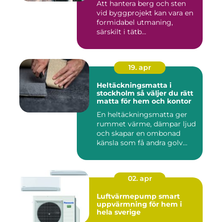
Att hantera berg och sten
vid byggprojekt kan vara en
formidabel utmaning,
särskilt i tätb...
19. apr
Heltäckningsmatta i
stockholm så väljer du rätt
matta för hem och kontor
En heltäckningsmatta ger
rummet värme, dämpar ljud
och skapar en ombonad
känsla som få andra golv
gö...
02. apr
Luftvärmepump smart
uppvärmning för hem i
hela sverige