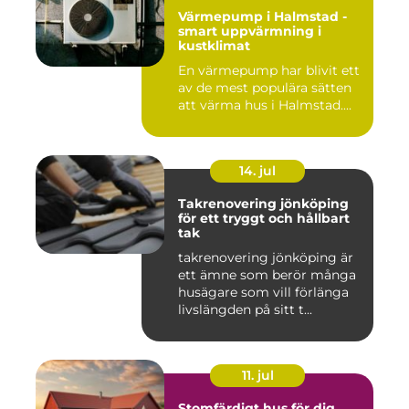
Värmepump i Halmstad -
smart uppvärmning i
kustklimat
En värmepump har blivit ett
av de mest populära sätten
att värma hus i Halmstad....
14. jul
Takrenovering jönköping
för ett tryggt och hållbart
tak
takrenovering jönköping är
ett ämne som berör många
husägare som vill förlänga
livslängden på sitt t...
11. jul
Stomfärdigt hus för dig