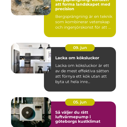
att forma landskapet med
precision
Bergsprängning är en teknik
som kombinerar vetenskap
och ingenjörskonst för att ...
09. jun
Lacka om köksluckor
Lacka om köksluckor är ett
av de mest effektiva sätten
att förnya ett kök utan att
byta ut hela inre...
05. jun
Så väljer du rätt
luftvärmepump i
göteborgs kustklimat