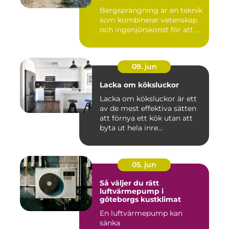
Bergsprängning är en teknik
som kombinerar vetenskap
och ingenjörskonst för att ...
09. jun
Lacka om köksluckor
Lacka om köksluckor är ett
av de mest effektiva sätten
att förnya ett kök utan att
byta ut hela inre...
05. jun
Så väljer du rätt
luftvärmepump i
göteborgs kustklimat
En luftvärmepump kan
sänka