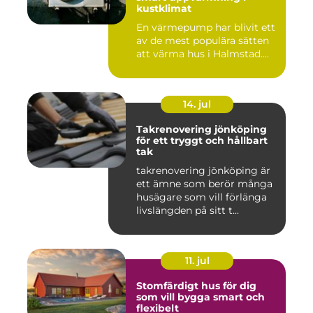
kustklimat
En värmepump har blivit ett
av de mest populära sätten
att värma hus i Halmstad....
14. jul
Takrenovering jönköping
för ett tryggt och hållbart
tak
takrenovering jönköping är
ett ämne som berör många
husägare som vill förlänga
livslängden på sitt t...
11. jul
Stomfärdigt hus för dig
som vill bygga smart och
flexibelt