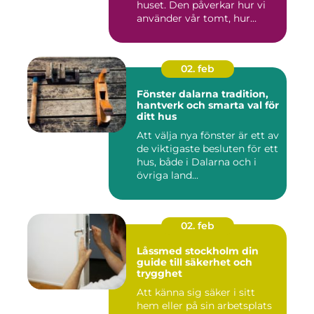
huset. Den påverkar hur vi
använder vår tomt, hur...
02. feb
Fönster dalarna tradition,
hantverk och smarta val för
ditt hus
Att välja nya fönster är ett av
de viktigaste besluten för ett
hus, både i Dalarna och i
övriga land...
02. feb
Låssmed stockholm din
guide till säkerhet och
trygghet
Att känna sig säker i sitt
hem eller på sin arbetsplats