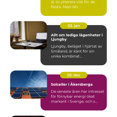
är av yttersta vikt för de
flesta. Med rätt ...
02. jan
Allt om lediga lägenheter i
Ljungby
Ljungby, beläget i hjärtat av
Småland, är känt för sin
unika kombinat...
02. dec
Solceller i Åkersberga
De senaste åren har intresset
för förnybar energi ökat
markant i Sverige, och s...