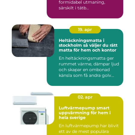
formidabel utmaning,
särskilt i tätb...
19. apr
Heltäckningsmatta i
stockholm så väljer du rätt
matta för hem och kontor
En heltäckningsmatta ger
rummet värme, dämpar ljud
och skapar en ombonad
känsla som få andra golv
gö...
02. apr
Luftvärmepump smart
uppvärmning för hem i
hela sverige
En luftvärmepump har blivit
ett av de mest populära