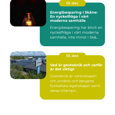
01. dec
Energibesparing i Skåne:
En nyckelfråga i vårt
moderna samhälle
Energibesparing har blivit en
nyckelfråga i vårt moderna
samhälle, inte minst i Sk&...
01. dec
Vad är geoteknik och varför
är det viktigt
Geoteknik är vetenskapen
om jordens och bergens
fysikaliska egenskaper samt
deras tillämpn...