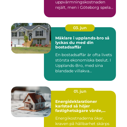
uppvärmningskostnaden
rejält, men i Göteborg spelar
både vind, fukt och s...
03. jun
Mäklare i upplands-bro så
lyckas du med din
bostadsaffär
En bostadsaffär är ofta livets
största ekonomiska beslut. I
Upplands-Bro, med sina
blandade villakva...
01. jun
Energideklarationer
karlstad så höjer
fastighetsägare värde,
komfort och lönsamhet
Energikostnaderna ökar,
kraven på hållbarhet skärps