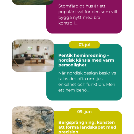
Stomfärdigt hus är ett
populärt val för den som vill
bygga nytt med bra
kontroll...
01. jul
Pentik heminredning –
nordisk känsla med varm
personlighet
När nordisk design beskrivs
talas det ofta om ljus,
enkelhet och funktion. Men
ett hem behö...
09. jun
Bergsprängning: konsten
att forma landskapet med
precision