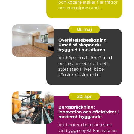
och köpare ställer fler frågor
om energiprestand...
01. maj
Överlåtelsebesiktning
Umeå så skapar du
trygghet i husaffären
Att köpa hus i Umeå med
omnejd innebär ofta ett
stort steg i livet, både
känslomässigt och
ekonomisk...
20. apr
Bergspräckning:
innovation och effektivitet i
modernt byggande
Att hantera berg och sten
vid byggprojekt kan vara en