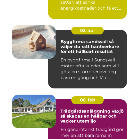
sätten att sänka
energikostnader och få ett
beha...
02. apr
Byggfirma sundsvall så
väljer du rätt hantverkare
för ett hållbart resultat
En byggfirma i Sundsvall
möter ofta kunder som vill
göra en större renovering
bara en gång och få e...
06. feb
Trädgårdsanläggning växjö
så skapas en hållbar och
vacker utemiljö
En genomtänkt trädgård gör
mer än att bara rama in