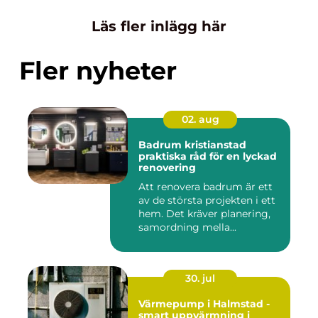
Läs fler inlägg här
Fler nyheter
02. aug
Badrum kristianstad
praktiska råd för en lyckad
renovering
Att renovera badrum är ett
av de största projekten i ett
hem. Det kräver planering,
samordning mella...
30. jul
Värmepump i Halmstad -
smart uppvärmning i