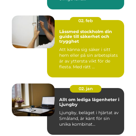
02. feb
Låssmed stockholm din
guide till säkerhet och
trygghet
Att känna sig säker i sitt
hem eller på sin arbetsplats
är av yttersta vikt för de
flesta. Med rätt ...
02. jan
Allt om lediga lägenheter i
Ljungby
Ljungby, beläget i hjärtat av
Småland, är känt för sin
unika kombinat...