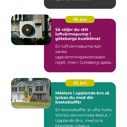
05. jun
Så väljer du rätt
luftvärmepump i
göteborgs kustklimat
En luftvärmepump kan
sänka
uppvärmningskostnaden
rejält, men i Göteborg spelar
både vind, fukt och s...
03. jun
Mäklare i upplands-bro så
lyckas du med din
bostadsaffär
En bostadsaffär är ofta livets
största ekonomiska beslut. I
Upplands-Bro, med sina
blandade villakva...