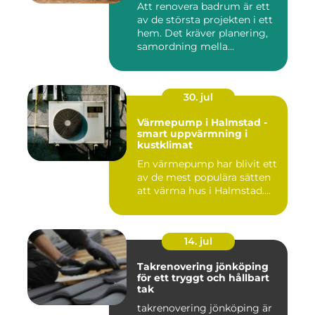
Att renovera badrum är ett
av de största projekten i ett
hem. Det kräver planering,
samordning mella...
30. jul
Värmepump i Halmstad -
smart uppvärmning i
kustklimat
En värmepump har blivit ett
av de mest populära sätten
att värma hus i Halmstad....
14. jul
Takrenovering jönköping
för ett tryggt och hållbart
tak
takrenovering jönköping är