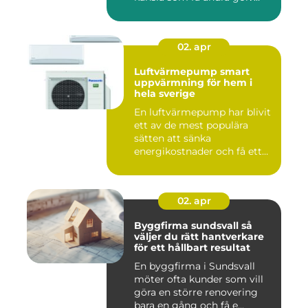
gö...
02. apr
Luftvärmepump smart
uppvärmning för hem i
hela sverige
En luftvärmepump har blivit
ett av de mest populära
sätten att sänka
energikostnader och få ett
beha...
02. apr
Byggfirma sundsvall så
väljer du rätt hantverkare
för ett hållbart resultat
En byggfirma i Sundsvall
möter ofta kunder som vill
göra en större renovering
bara en gång och få e...