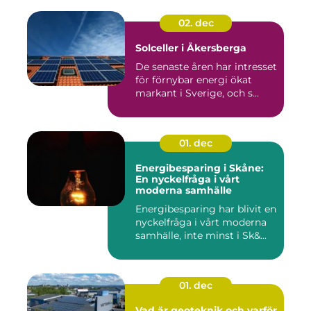
02. dec
Solceller i Åkersberga
De senaste åren har intresset
för förnybar energi ökat
markant i Sverige, och s...
01. dec
Energibesparing i Skåne:
En nyckelfråga i vårt
moderna samhälle
Energibesparing har blivit en
nyckelfråga i vårt moderna
samhälle, inte minst i Sk&...
01. dec
Vad är geoteknik och varför