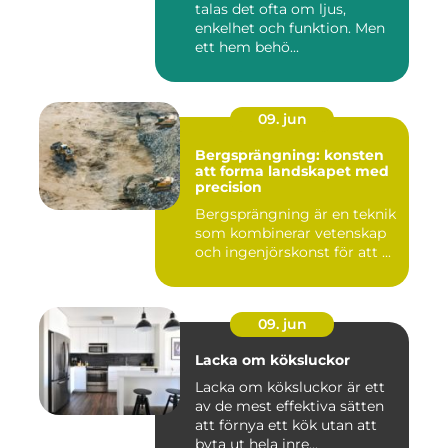
talas det ofta om ljus,
enkelhet och funktion. Men
ett hem behö...
09. jun
Bergsprängning: konsten
att forma landskapet med
precision
Bergsprängning är en teknik
som kombinerar vetenskap
och ingenjörskonst för att ...
09. jun
Lacka om köksluckor
Lacka om köksluckor är ett
av de mest effektiva sätten
att förnya ett kök utan att
byta ut hela inre...