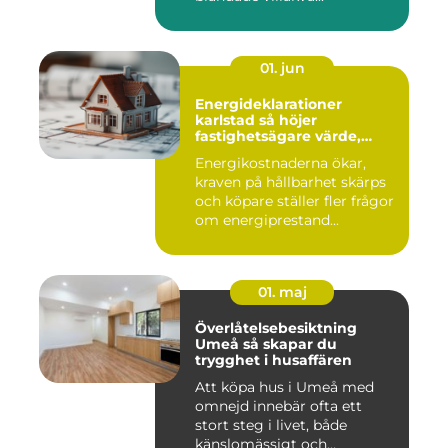
01. jun
Energideklarationer
karlstad så höjer
fastighetsägare värde,
komfort och lönsamhet
Energikostnaderna ökar,
kraven på hållbarhet skärps
och köpare ställer fler frågor
om energiprestand...
01. maj
Överlåtelsebesiktning
Umeå så skapar du
trygghet i husaffären
Att köpa hus i Umeå med
omnejd innebär ofta ett
stort steg i livet, både
känslomässigt och