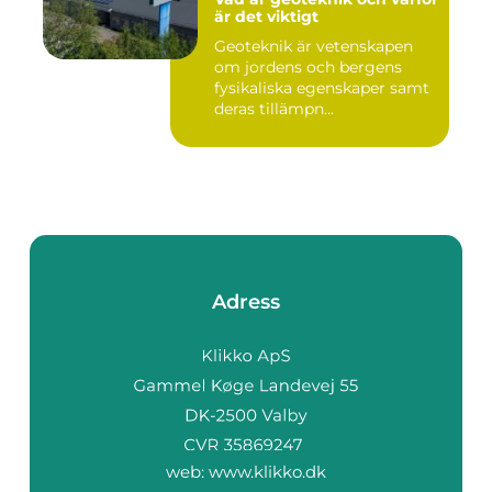
är det viktigt
Geoteknik är vetenskapen
om jordens och bergens
fysikaliska egenskaper samt
deras tillämpn...
Adress
web:
www.klikko.dk