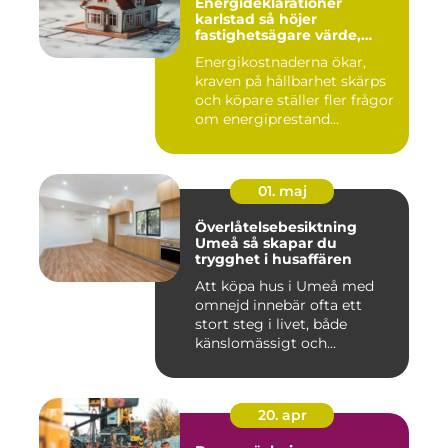
Energideklarationer
karlstad så höjer
fastighetsägare värde,
komfort och lönsamhet
Energikostnaderna ökar,
kraven på hållbarhet skärps
och köpare ställer fler frågor
om energiprestand...
01. maj
Överlåtelsebesiktning
Umeå så skapar du
trygghet i husaffären
Att köpa hus i Umeå med
omnejd innebär ofta ett
stort steg i livet, både
känslomässigt och
ekonomisk...
20. apr