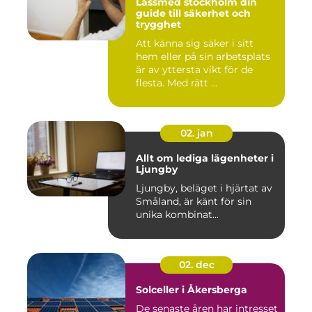
Låssmed stockholm din
guide till säkerhet och
trygghet
Att känna sig säker i sitt
hem eller på sin arbetsplats
är av yttersta vikt för de
flesta. Med rätt ...
02. jan
Allt om lediga lägenheter i
Ljungby
Ljungby, beläget i hjärtat av
Småland, är känt för sin
unika kombinat...
02. dec
Solceller i Åkersberga
De senaste åren har intresset