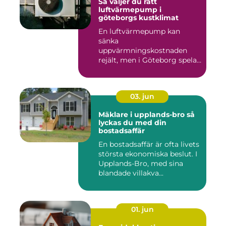
Så väljer du rätt
luftvärmepump i
göteborgs kustklimat
En luftvärmepump kan
sänka
uppvärmningskostnaden
rejält, men i Göteborg spelar
både vind, fukt och s...
03. jun
Mäklare i upplands-bro så
lyckas du med din
bostadsaffär
En bostadsaffär är ofta livets
största ekonomiska beslut. I
Upplands-Bro, med sina
blandade villakva...
01. jun