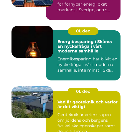
för förnybar energi ökat
markant i Sverige, och s...
01. dec
Energibesparing i Skåne:
En nyckelfråga i vårt
moderna samhälle
Energibesparing har blivit en
nyckelfråga i vårt moderna
samhälle, inte minst i Sk&...
01. dec
Vad är geoteknik och varför
är det viktigt
Geoteknik är vetenskapen
om jordens och bergens
fysikaliska egenskaper samt
deras tillämpn...