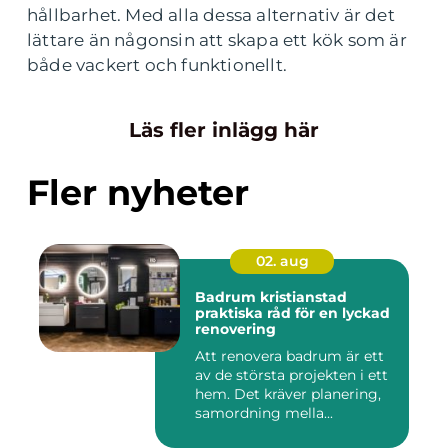
hållbarhet. Med alla dessa alternativ är det
lättare än någonsin att skapa ett kök som är
både vackert och funktionellt.
Läs fler inlägg här
Fler nyheter
02. aug
Badrum kristianstad
praktiska råd för en lyckad
renovering
Att renovera badrum är ett
av de största projekten i ett
hem. Det kräver planering,
samordning mella...