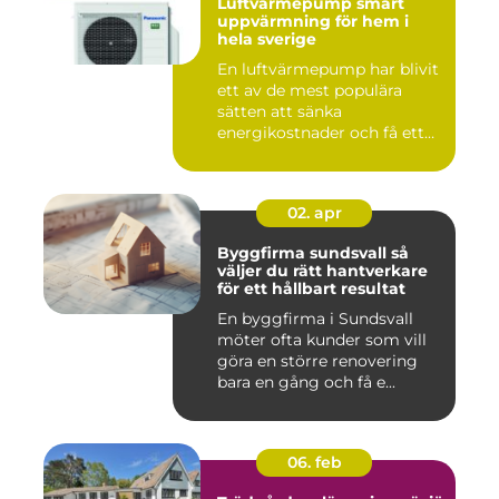
Luftvärmepump smart
uppvärmning för hem i
hela sverige
En luftvärmepump har blivit
ett av de mest populära
sätten att sänka
energikostnader och få ett
beha...
02. apr
Byggfirma sundsvall så
väljer du rätt hantverkare
för ett hållbart resultat
En byggfirma i Sundsvall
möter ofta kunder som vill
göra en större renovering
bara en gång och få e...
06. feb