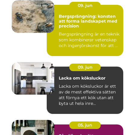
09. jun
Bergsprängning: konsten
att forma landskapet med
precision
Bergsprängning är en teknik
som kombinerar vetenskap
och ingenjörskonst för att ...
09. jun
Lacka om köksluckor
Lacka om köksluckor är ett
av de mest effektiva sätten
att förnya ett kök utan att
byta ut hela inre...
05. jun