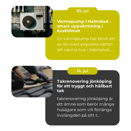
30. jul
Värmepump i Halmstad -
smart uppvärmning i
kustklimat
En värmepump har blivit ett
av de mest populära sätten
att värma hus i Halmstad....
14. jul
Takrenovering jönköping
för ett tryggt och hållbart
tak
takrenovering jönköping är
ett ämne som berör många
husägare som vill förlänga
livslängden på sitt t...