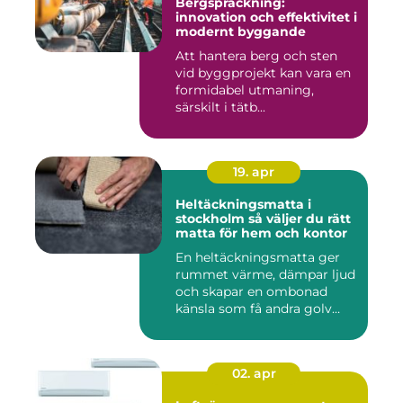
Bergspräckning:
innovation och effektivitet i
modernt byggande
Att hantera berg och sten
vid byggprojekt kan vara en
formidabel utmaning,
särskilt i tätb...
19. apr
Heltäckningsmatta i
stockholm så väljer du rätt
matta för hem och kontor
En heltäckningsmatta ger
rummet värme, dämpar ljud
och skapar en ombonad
känsla som få andra golv
gö...
02. apr