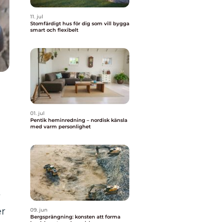
11. jul
Stomfärdigt hus för dig som vill bygga
smart och flexibelt
n
01. jul
Pentik heminredning – nordisk känsla
med varm personlighet
r
er
09. jun
Bergsprängning: konsten att forma