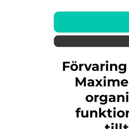
Förvaring i ett litet barnrum:
Maxime
organi
funktion
til