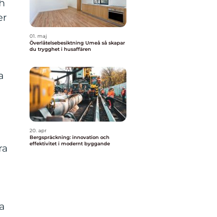
ch
er
01. maj
Överlåtelsebesiktning Umeå så skapar
du trygghet i husaffären
a
20. apr
Bergspräckning: innovation och
effektivitet i modernt byggande
ra
a