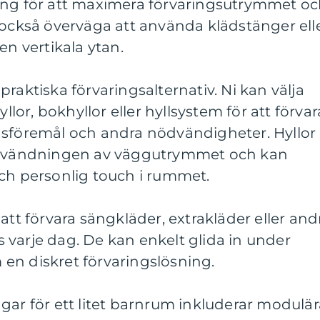
ing för att maximera förvaringsutrymmet o
 också överväga att använda klädstänger ell
en vertikala ytan.
raktiska förvaringsalternativ. Ni kan välja
or, bokhyllor eller hyllsystem för att förvar
dsföremål och andra nödvändigheter. Hyllor
 användningen av väggutrymmet och kan
och personlig touch i rummet.
att förvara sängkläder, extrakläder eller and
varje dag. De kan enkelt glida in under
en diskret förvaringslösning.
gar för ett litet barnrum inkluderar modulär