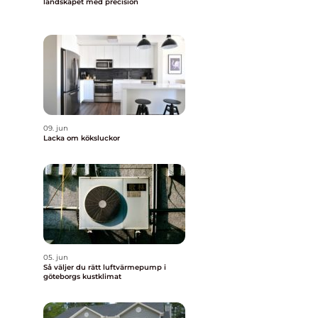
landskapet med precision
s
09. jun
Lacka om köksluckor
05. jun
Så väljer du rätt luftvärmepump i
göteborgs kustklimat