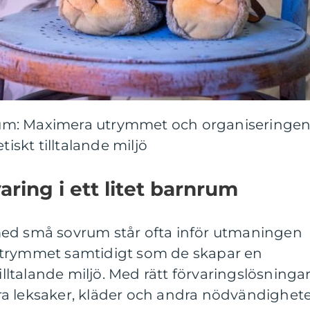
rnrum: Maximera utrymmet och organiseringe
tiskt tilltalande miljö
aring i ett litet barnrum
med små sovrum står ofta inför utmaningen
utrymmet samtidigt som de skapar en
tilltalande miljö. Med rätt förvaringslösninga
a leksaker, kläder och andra nödvändighet