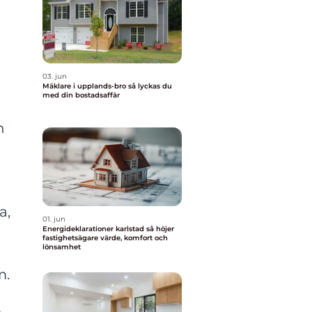
03. jun
Mäklare i upplands-bro så lyckas du
med din bostadsaffär
h
a,
01. jun
Energideklarationer karlstad så höjer
fastighetsägare värde, komfort och
lönsamhet
m.