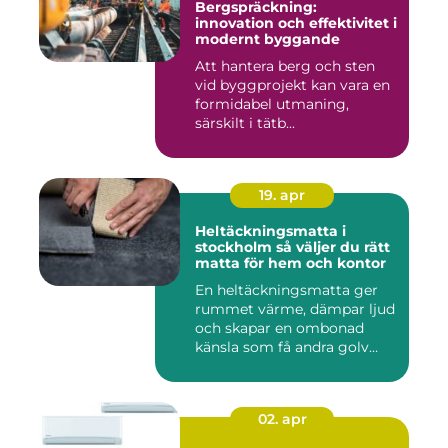
Bergspräckning:
innovation och effektivitet i
modernt byggande
Att hantera berg och sten
vid byggprojekt kan vara en
formidabel utmaning,
särskilt i tätb...
19. apr
Heltäckningsmatta i
stockholm så väljer du rätt
matta för hem och kontor
En heltäckningsmatta ger
rummet värme, dämpar ljud
och skapar en ombonad
känsla som få andra golv
gö...
02. apr