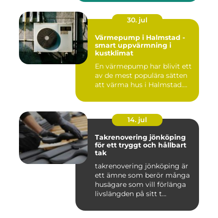
30. jul
Värmepump i Halmstad -
smart uppvärmning i
kustklimat
En värmepump har blivit ett
av de mest populära sätten
att värma hus i Halmstad....
14. jul
Takrenovering jönköping
för ett tryggt och hållbart
tak
takrenovering jönköping är
ett ämne som berör många
husägare som vill förlänga
livslängden på sitt t...