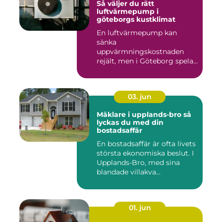
Så väljer du rätt
luftvärmepump i
göteborgs kustklimat
En luftvärmepump kan
sänka
uppvärmningskostnaden
rejält, men i Göteborg spelar
både vind, fukt och s...
03. jun
Mäklare i upplands-bro så
lyckas du med din
bostadsaffär
En bostadsaffär är ofta livets
största ekonomiska beslut. I
Upplands-Bro, med sina
blandade villakva...
01. jun