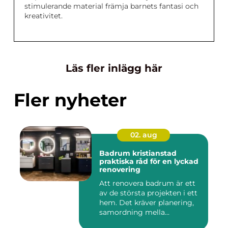
stimulerande material främja barnets fantasi och
kreativitet.
Läs fler inlägg här
Fler nyheter
02. aug
Badrum kristianstad
praktiska råd för en lyckad
renovering
Att renovera badrum är ett
av de största projekten i ett
hem. Det kräver planering,
samordning mella...