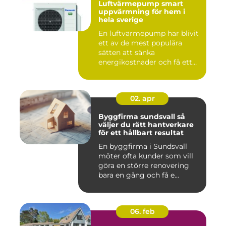
Luftvärmepump smart
uppvärmning för hem i
hela sverige
En luftvärmepump har blivit
ett av de mest populära
sätten att sänka
energikostnader och få ett
beha...
02. apr
Byggfirma sundsvall så
väljer du rätt hantverkare
för ett hållbart resultat
En byggfirma i Sundsvall
möter ofta kunder som vill
göra en större renovering
bara en gång och få e...
06. feb