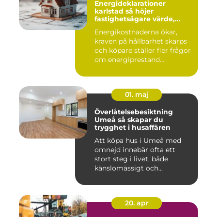
Energideklarationer
karlstad så höjer
fastighetsägare värde,
komfort och lönsamhet
Energikostnaderna ökar,
kraven på hållbarhet skärps
och köpare ställer fler frågor
om energiprestand...
01. maj
Överlåtelsebesiktning
Umeå så skapar du
trygghet i husaffären
Att köpa hus i Umeå med
omnejd innebär ofta ett
stort steg i livet, både
känslomässigt och
ekonomisk...
20. apr