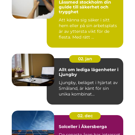
Låssmed stockholm din
guide till säkerhet och
trygghet
Att känna sig säker i sitt
hem eller på sin arbetsplats
är av yttersta vikt för de
flesta. Med rätt ...
02. jan
Allt om lediga lägenheter i
Ljungby
Ljungby, beläget i hjärtat av
Småland, är känt för sin
unika kombinat...
02. dec
Solceller i Åkersberga
De senaste åren har intresset