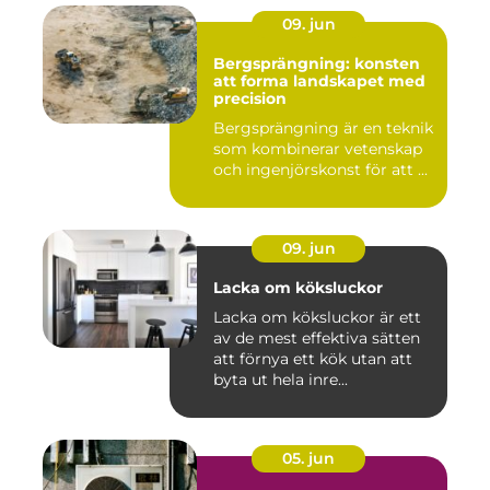
09. jun
Bergsprängning: konsten
att forma landskapet med
precision
Bergsprängning är en teknik
som kombinerar vetenskap
och ingenjörskonst för att ...
09. jun
Lacka om köksluckor
Lacka om köksluckor är ett
av de mest effektiva sätten
att förnya ett kök utan att
byta ut hela inre...
05. jun