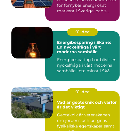
för förnybar energi ökat
markant i Sverige, och s...
01. dec
Energibesparing i Skåne:
En nyckelfråga i vårt
moderna samhälle
Energibesparing har blivit en
nyckelfråga i vårt moderna
samhälle, inte minst i Sk&...
01. dec
Vad är geoteknik och varför
är det viktigt
Geoteknik är vetenskapen
om jordens och bergens
fysikaliska egenskaper samt