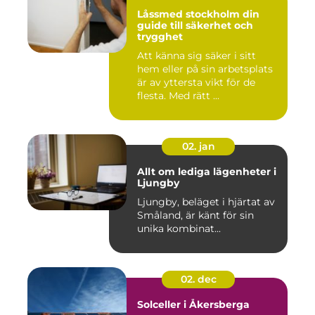
Låssmed stockholm din
guide till säkerhet och
trygghet
Att känna sig säker i sitt
hem eller på sin arbetsplats
är av yttersta vikt för de
flesta. Med rätt ...
02. jan
Allt om lediga lägenheter i
Ljungby
Ljungby, beläget i hjärtat av
Småland, är känt för sin
unika kombinat...
02. dec
Solceller i Åkersberga