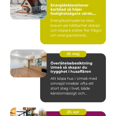
Energideklarationer
karlstad så höjer
fastighetsägare värde,
komfort och lönsamhet
Energikostnaderna ökar,
kraven på hållbarhet skärps
och köpare ställer fler frågor
om energiprestand...
01. maj
Överlåtelsebesiktning
Umeå så skapar du
trygghet i husaffären
Att köpa hus i Umeå med
omnejd innebär ofta ett
stort steg i livet, både
känslomässigt och
ekonomisk...
20. apr