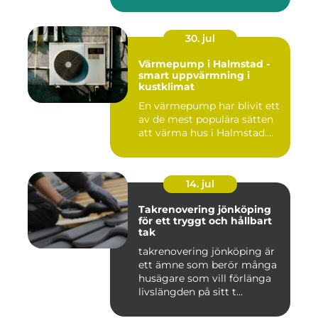
30. jul
Värmepump i Halmstad -
smart uppvärmning i
kustklimat
En värmepump har blivit ett
av de mest populära sätten
att värma hus i Halmstad....
14. jul
Takrenovering jönköping
för ett tryggt och hållbart
tak
takrenovering jönköping är
ett ämne som berör många
husägare som vill förlänga
livslängden på sitt t...