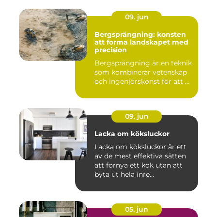
09. jun
Bergsprängning: konsten
att forma landskapet med
precision
Bergsprängning är en teknik
som kombinerar vetenskap
och ingenjörskonst för att ...
09. jun
Lacka om köksluckor
Lacka om köksluckor är ett
av de mest effektiva sätten
att förnya ett kök utan att
byta ut hela inre...
05. jun