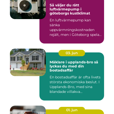
Så väljer du rätt
luftvärmepump i
göteborgs kustklimat
En luftvärmepump kan
sänka
uppvärmningskostnaden
rejält, men i Göteborg spelar
både vind, fukt och s...
03. jun
Mäklare i upplands-bro så
lyckas du med din
bostadsaffär
En bostadsaffär är ofta livets
största ekonomiska beslut. I
Upplands-Bro, med sina
blandade villakva...
01. jun