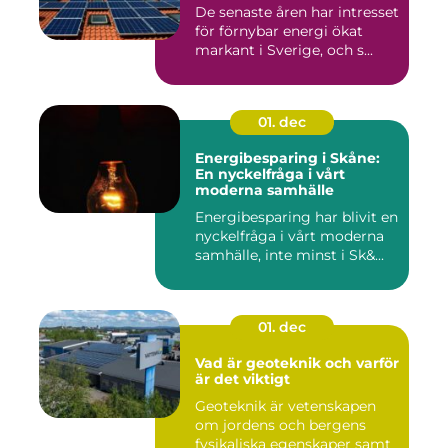
De senaste åren har intresset
för förnybar energi ökat
markant i Sverige, och s...
01. dec
Energibesparing i Skåne:
En nyckelfråga i vårt
moderna samhälle
Energibesparing har blivit en
nyckelfråga i vårt moderna
samhälle, inte minst i Sk&...
01. dec
Vad är geoteknik och varför
är det viktigt
Geoteknik är vetenskapen
om jordens och bergens
fysikaliska egenskaper samt