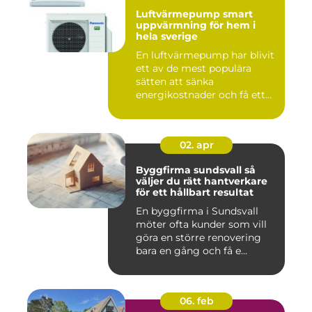
Luftvärmepump smart
uppvärmning för hem i
hela sverige
En luftvärmepump har blivit
ett av de mest populära
sätten att sänka
energikostnader och få ett
beha...
02. apr
Byggfirma sundsvall så
väljer du rätt hantverkare
för ett hållbart resultat
En byggfirma i Sundsvall
möter ofta kunder som vill
göra en större renovering
bara en gång och få e...
06. feb