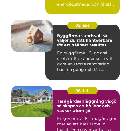
energikostnader och få ett
beha...
02. apr
Byggfirma sundsvall så
väljer du rätt hantverkare
för ett hållbart resultat
En byggfirma i Sundsvall
möter ofta kunder som vill
göra en större renovering
bara en gång och få e...
06. feb
Trädgårdsanläggning växjö
så skapas en hållbar och
vacker utemiljö
En genomtänkt trädgård gör
mer än att bara rama in
huset. Den påverkar hur vi