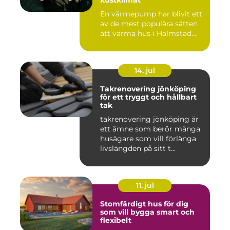
kustklimat
En värmepump har blivit ett
av de mest populära sätten
att värma hus i Halmstad....
14. jul
Takrenovering jönköping
för ett tryggt och hållbart
tak
takrenovering jönköping är
ett ämne som berör många
husägare som vill förlänga
livslängden på sitt t...
11. jul
Stomfärdigt hus för dig
som vill bygga smart och
flexibelt