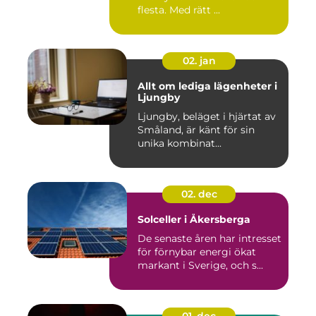
flesta. Med rätt ...
02. jan
Allt om lediga lägenheter i
Ljungby
Ljungby, beläget i hjärtat av
Småland, är känt för sin
unika kombinat...
02. dec
Solceller i Åkersberga
De senaste åren har intresset
för förnybar energi ökat
markant i Sverige, och s...