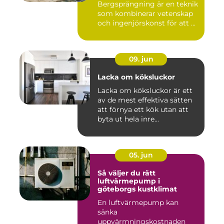
Bergsprängning är en teknik
som kombinerar vetenskap
och ingenjörskonst för att ...
09. jun
Lacka om köksluckor
Lacka om köksluckor är ett
av de mest effektiva sätten
att förnya ett kök utan att
byta ut hela inre...
05. jun
Så väljer du rätt
luftvärmepump i
göteborgs kustklimat
En luftvärmepump kan
sänka
uppvärmningskostnaden