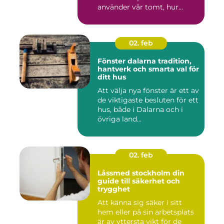
använder vår tomt, hur...
02. feb
Fönster dalarna tradition,
hantverk och smarta val för
ditt hus
Att välja nya fönster är ett av
de viktigaste besluten för ett
hus, både i Dalarna och i
övriga land...
02. feb
Låssmed stockholm din
guide till säkerhet och
trygghet
Att känna sig säker i sitt
hem eller på sin arbetsplats
är av yttersta vikt för de