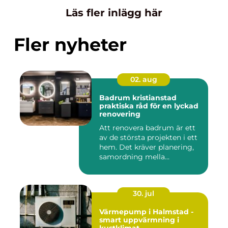
Läs fler inlägg här
Fler nyheter
02. aug
Badrum kristianstad
praktiska råd för en lyckad
renovering
Att renovera badrum är ett
av de största projekten i ett
hem. Det kräver planering,
samordning mella...
30. jul
Värmepump i Halmstad -
smart uppvärmning i