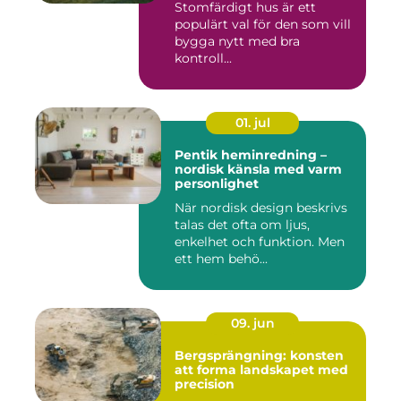
Stomfärdigt hus är ett
populärt val för den som vill
bygga nytt med bra
kontroll...
01. jul
Pentik heminredning –
nordisk känsla med varm
personlighet
När nordisk design beskrivs
talas det ofta om ljus,
enkelhet och funktion. Men
ett hem behö...
09. jun
Bergsprängning: konsten
att forma landskapet med
precision