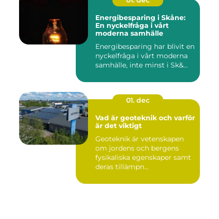
01. dec
Energibesparing i Skåne:
En nyckelfråga i vårt
moderna samhälle
Energibesparing har blivit en
nyckelfråga i vårt moderna
samhälle, inte minst i Sk&...
01. dec
Vad är geoteknik och varför
är det viktigt
Geoteknik är vetenskapen
om jordens och bergens
fysikaliska egenskaper samt
deras tillämpn...