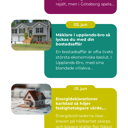
rejält, men i Göteborg spelar
både vind, fukt och s...
03. jun
Mäklare i upplands-bro så
lyckas du med din
bostadsaffär
En bostadsaffär är ofta livets
största ekonomiska beslut. I
Upplands-Bro, med sina
blandade villakva...
01. jun
Energideklarationer
karlstad så höjer
fastighetsägare värde,
komfort och lönsamhet
Energikostnaderna ökar,
kraven på hållbarhet skärps
och köpare ställer fler frågor