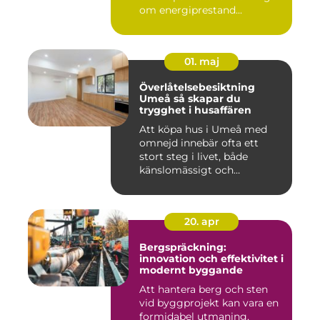
om energiprestand...
01. maj
Överlåtelsebesiktning
Umeå så skapar du
trygghet i husaffären
Att köpa hus i Umeå med
omnejd innebär ofta ett
stort steg i livet, både
känslomässigt och
ekonomisk...
20. apr
Bergspräckning:
innovation och effektivitet i
modernt byggande
Att hantera berg och sten
vid byggprojekt kan vara en
formidabel utmaning,