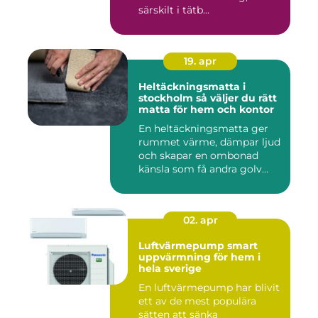
särskilt i tätb...
19. apr
Heltäckningsmatta i
stockholm så väljer du rätt
matta för hem och kontor
En heltäckningsmatta ger
rummet värme, dämpar ljud
och skapar en ombonad
känsla som få andra golv
gö...
02. apr
Luftvärmepump smart
uppvärmning för hem i
hela sverige
En luftvärmepump har blivit
ett av de mest populära
sätten att sänka