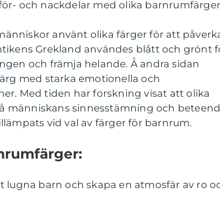
för- och nackdelar med olika barnrumfärge
nniskor använt olika färger för att påverk
tikens Grekland användes blått och grönt f
ngen och främja helande. Å andra sidan
färg med starka emotionella och
r. Med tiden har forskning visat att olika
r på människans sinnesstämning och beteend
lämpats vid val av färger för barnrum.
nrumfärger:
 att lugna barn och skapa en atmosfär av ro o