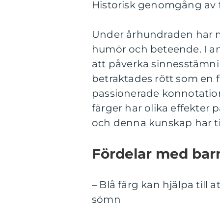
Historisk genomgång av 
Under århundraden har mä
humör och beteende. I an
att påverka sinnesstämni
betraktades rött som en 
passionerade konnotatione
färger har olika effekte
och denna kunskap har til
Fördelar med bar
– Blå färg kan hjälpa till
sömn