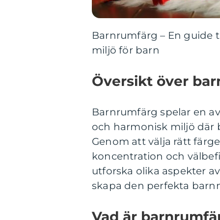
Barnrumfärg – En guide t
miljö för barn
Översikt över ba
Barnrumfärg spelar en av
och harmonisk miljö där b
Genom att välja rätt fär
koncentration och välbef
utforska olika aspekter a
skapa den perfekta barnm
Vad är barnrumfä