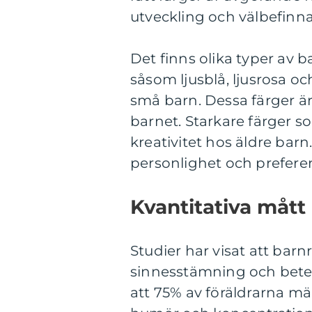
utveckling och välbefinn
Det finns olika typer av b
såsom ljusblå, ljusrosa o
små barn. Dessa färger ä
barnet. Starkare färger s
kreativitet hos äldre barn.
personlighet och preferen
Kvantitativa måt
Studier har visat att ba
sinnesstämning och bete
att 75% av föräldrarna mä