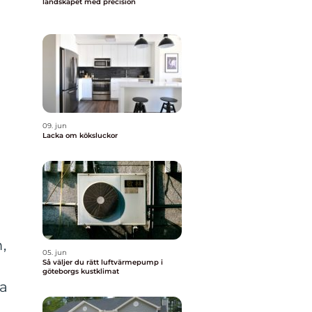
landskapet med precision
09. jun
Lacka om köksluckor
,
05. jun
Så väljer du rätt luftvärmepump i
göteborgs kustklimat
ja