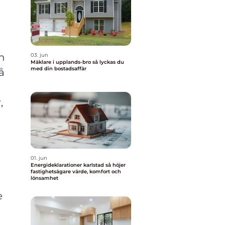
h
03. jun
Mäklare i upplands-bro så lyckas du
med din bostadsaffär
å
,
01. jun
Energideklarationer karlstad så höjer
fastighetsägare värde, komfort och
lönsamhet
e