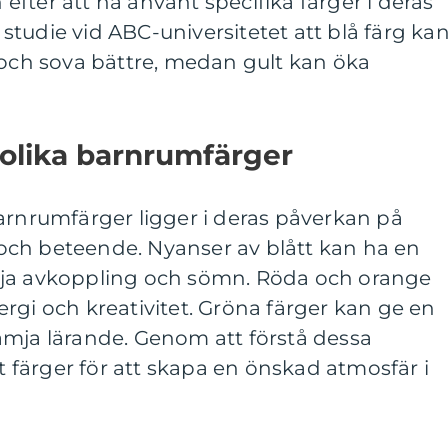
fter att ha använt specifika färger i deras
tudie vid ABC-universitetet att blå färg ka
 och sova bättre, medan gult kan öka
 olika barnrumfärger
arnrumfärger ligger i deras påverkan på
ch beteende. Nyanser av blått kan ha en
mja avkoppling och sömn. Röda och orange
rgi och kreativitet. Gröna färger kan ge en
ämja lärande. Genom att förstå dessa
tt färger för att skapa en önskad atmosfär i