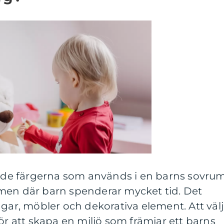
l de färgerna som används i en barns sovrum
men där barn spenderar mycket tid. Det
ggar, möbler och dekorativa element. Att väl
ör att skapa en miljö som främjar ett barns