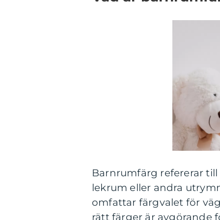
Barnrumfärg refererar til
lekrum eller andra utrym
omfattar färgvalet för vä
rätt färger är avgörande f