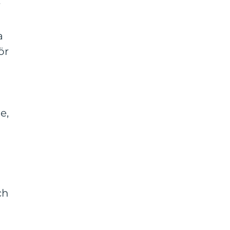
r
a
ör
e,
ch