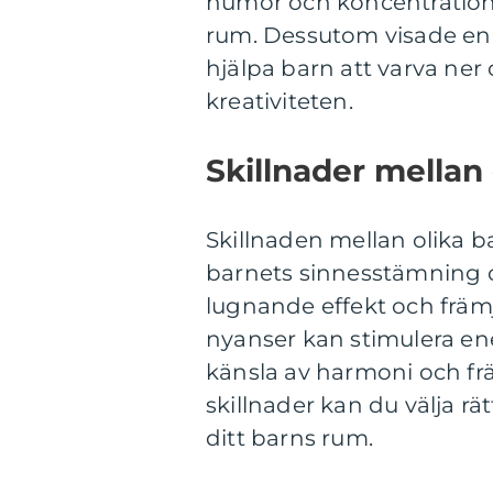
humör och koncentration e
rum. Dessutom visade en s
hjälpa barn att varva ner
kreativiteten.
Skillnader mellan
Skillnaden mellan olika b
barnets sinnesstämning o
lugnande effekt och frä
nyanser kan stimulera ene
känsla av harmoni och fr
skillnader kan du välja rä
ditt barns rum.