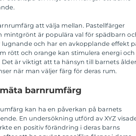
ande.
arnrumfärg att välja mellan. Pastellfärger
ch mintgrönt är populära val för spädbarn oc
r lugnande och har en avkopplande effekt p
om rött och orange kan stimulera energi och
 Det är viktigt att ta hänsyn till barnets ålder
ser när man väljer färg för deras rum.
t mäta barnrumfärg
rnrumfärg kan ha en påverkan på barnets
ende. En undersökning utförd av XYZ visad
rkte en positiv förändring i deras barns