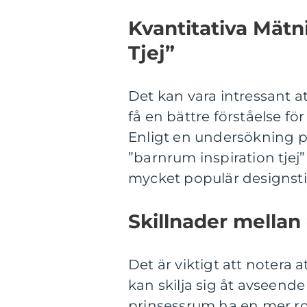
Kvantitativa Mätn
Tjej”
Det kan vara intressant at
få en bättre förståelse fö
Enligt en undersökning pu
”barnrum inspiration tjej” 
mycket populär designsti
Skillnader mellan 
Det är viktigt att notera a
kan skilja sig åt avseende
prinsessrum ha en mer r