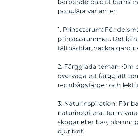
beroende på ditt barns in
populära varianter:
1. Prinsessrum: För de sm
prinsessrummet. Det kän
tältbäddar, vackra gardin
2. Färgglada teman: Om di
överväga ett färgglatt te
regnbågsfärger och lekfu
3. Naturinspiration: För 
naturinspirerat tema var
skogar eller hav, blommig
djurlivet.