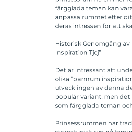
färgglada teman kan vara m
anpassa rummet efter dit
deras intressen för att sk
Historisk Genomgång av 
Inspiration Tjej”
Det är intressant att und
olika ”barnrum inspiration 
utvecklingen av denna des
populär variant, men det 
som färgglada teman och 
Prinsessrummen har tradi