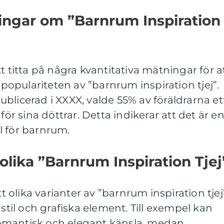
ingar om ”Barnrum Inspiration
t titta på några kvantitativa mätningar för a
r populariteten av ”barnrum inspiration tjej”.
blicerad i XXXX, valde 55% av föräldrarna et
för sina döttrar. Detta indikerar att det är e
l för barnrum.
olika ”Barnrum Inspiration Tjej
tt olika varianter av ”barnrum inspiration tjej
 stil och grafiska element. Till exempel kan
omantisk och elegant känsla, medan