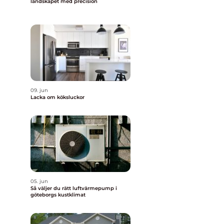
landskapet med precision
09. jun
Lacka om köksluckor
05. jun
Så väljer du rätt luftvärmepump i
göteborgs kustklimat