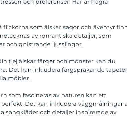
tressen och preferenser. Här är några
å flickorna som älskar sagor och äventyr fin
netecknas av romantiska detaljer, som
er och gnistrande ljusslingor.
n tjej älskar färger och mönster kan du
ma. Det kan inkludera färgsprakande tapeter
lla möbler.
barn som fascineras av naturen kan ett
a perfekt. Det kan inkludera väggmålningar 
a sängkläder och detaljer inspirerade av