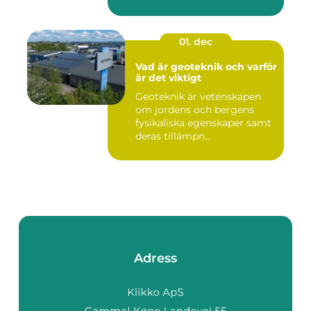
01. dec
Vad är geoteknik och varför
är det viktigt
Geoteknik är vetenskapen
om jordens och bergens
fysikaliska egenskaper samt
deras tillämpn...
Adress