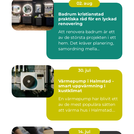
02. aug
Badrum kristianstad
praktiska råd för en lyckad
renovering
Att renovera badrum är ett
av de största projekten i ett
hem. Det kräver planering,
samordning mella...
30. jul
Värmepump i Halmstad -
smart uppvärmning i
kustklimat
En värmepump har blivit ett
av de mest populära sätten
att värma hus i Halmstad....
14. jul