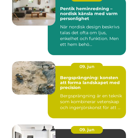
Pentik heminredning –
nordisk känsla med varm
personlighet
När nordisk design beskrivs
talas det ofta om ljus,
enkelhet och funktion. Men
ett hem behö...
09. jun
Bergsprängning: konsten
att forma landskapet med
precision
Bergsprängning är en teknik
som kombinerar vetenskap
och ingenjörskonst för att ...
09. jun