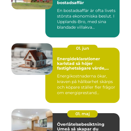
bostadsaffär
En bostadsaffär är ofta livets
största ekonomiska beslut. I
Upplands-Bro, med sina
blandade villakva...
01. jun
Energideklarationer
karlstad så höjer
fastighetsägare värde,
komfort och lönsamhet
Energikostnaderna ökar,
kraven på hållbarhet skärps
och köpare ställer fler frågor
om energiprestand...
01. maj
Överlåtelsebesiktning
Umeå så skapar du