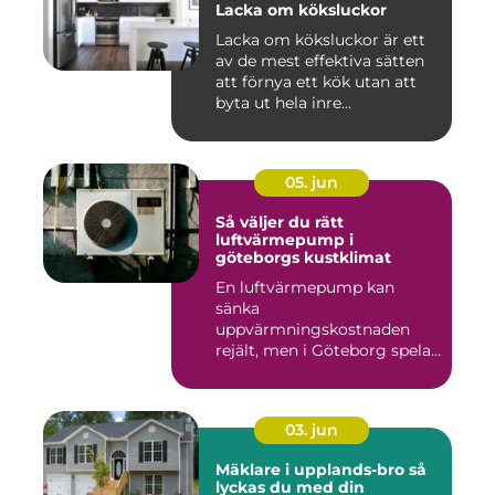
Lacka om köksluckor
Lacka om köksluckor är ett
av de mest effektiva sätten
att förnya ett kök utan att
byta ut hela inre...
05. jun
Så väljer du rätt
luftvärmepump i
göteborgs kustklimat
En luftvärmepump kan
sänka
uppvärmningskostnaden
rejält, men i Göteborg spelar
både vind, fukt och s...
03. jun
Mäklare i upplands-bro så
lyckas du med din