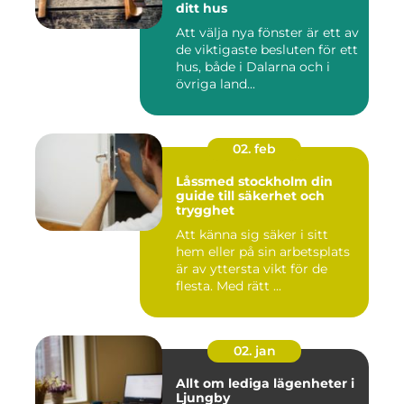
ditt hus
Att välja nya fönster är ett av
de viktigaste besluten för ett
hus, både i Dalarna och i
övriga land...
02. feb
Låssmed stockholm din
guide till säkerhet och
trygghet
Att känna sig säker i sitt
hem eller på sin arbetsplats
är av yttersta vikt för de
flesta. Med rätt ...
02. jan
Allt om lediga lägenheter i
Ljungby