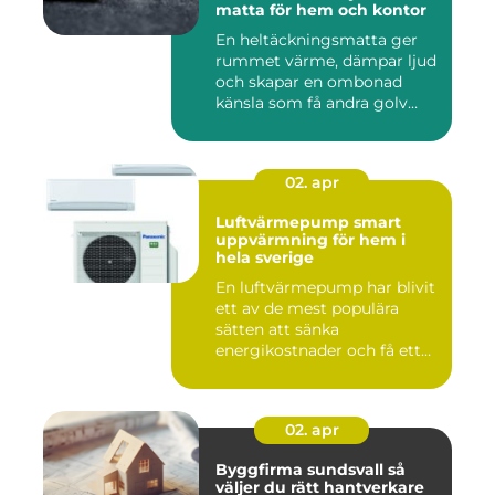
matta för hem och kontor
En heltäckningsmatta ger
rummet värme, dämpar ljud
och skapar en ombonad
känsla som få andra golv
gö...
02. apr
Luftvärmepump smart
uppvärmning för hem i
hela sverige
En luftvärmepump har blivit
ett av de mest populära
sätten att sänka
energikostnader och få ett
beha...
02. apr
Byggfirma sundsvall så
väljer du rätt hantverkare