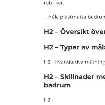
rubriker:
– Måla plastmatta badru
H2 – Översikt öv
H2 – Typer av må
H2 – Kvantitativa mätnin
H2 – Skillnader m
badrum
H2 –