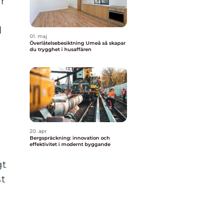
r
l
01. maj
Överlåtelsebesiktning Umeå så skapar
du trygghet i husaffären
20. apr
Bergspräckning: innovation och
effektivitet i modernt byggande
gt
st