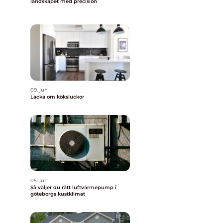
landskapet med precision
09. jun
Lacka om köksluckor
05. jun
Så väljer du rätt luftvärmepump i
göteborgs kustklimat