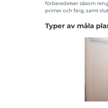
förberedelser såsom rengö
primer och färg, samt sl
Typer av måla pl