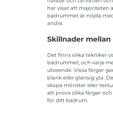
hållbar och tål vatten o
har visat att majoriteten
badrummet är nöjda med r
andra.
Skillnader mellan
Det finns olika tekniker o
badrummet, och varje me
utseende. Vissa färger g
blank eller glansig yta. 
skapa mönster eller textu
att prova olika färger och
för ditt badrum.