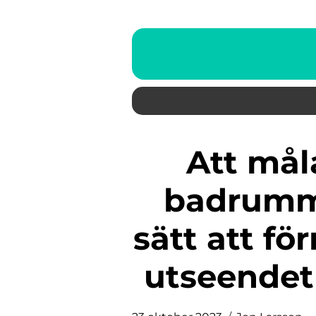
Att måla en plastmatta i
badrumme
sätt att fö
utseendet 