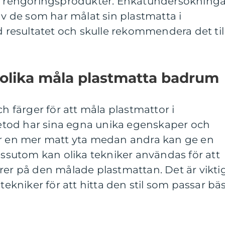
ch rengöringsprodukter. Enkätundersökninga
 av de som har målat sin plastmatta i
esultatet och skulle rekommendera det til
 olika måla plastmatta badrum
ch färger för att måla plastmattor i
tod har sina egna unika egenskaper och
er en mer matt yta medan andra kan ge en
Dessutom kan olika tekniker användas för att
rer på den målade plastmattan. Det är vikti
 tekniker för att hitta den stil som passar bä