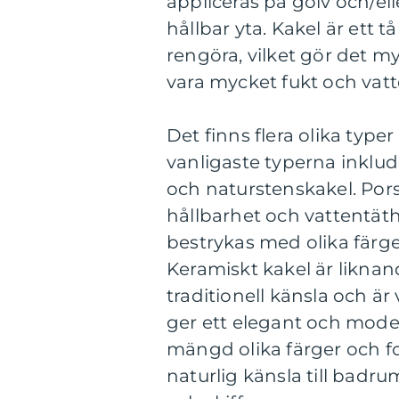
appliceras på golv och/ell
hållbar yta. Kakel är ett t
rengöra, vilket gör det m
vara mycket fukt och vat
Det finns flera olika ty
vanligaste typerna inklud
och naturstenskakel. Pors
hållbarhet och vattentäth
bestrykas med olika färg
Keramiskt kakel är likna
traditionell känsla och är 
ger ett elegant och mode
mängd olika färger och f
naturlig känsla till badr