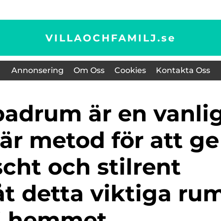
VILLAOCHFAMILJ.
se
Annonsering
Om Oss
Cookies
Kontakta Oss
är metod för att ge
scht och stilrent
t detta viktiga ru
i hemmet