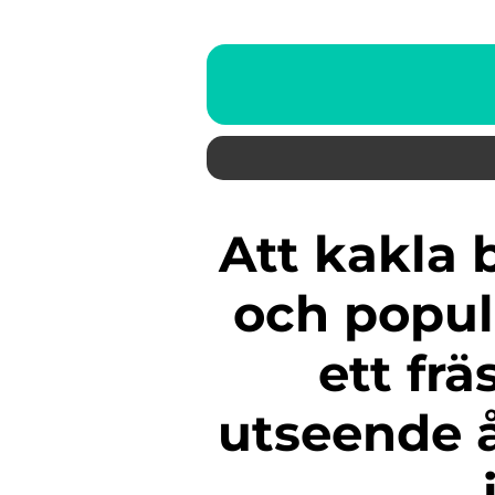
Att kakla badrum är en vanlig
och popul
ett frä
utseende å