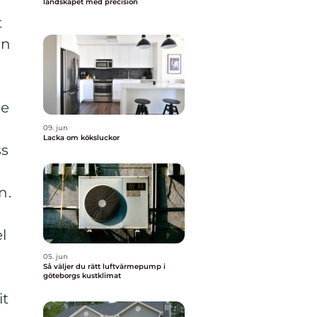
landskapet med precision
t
an
De
09. jun
Lacka om köksluckor
ss
n.
l
05. jun
Så väljer du rätt luftvärmepump i
göteborgs kustklimat
it