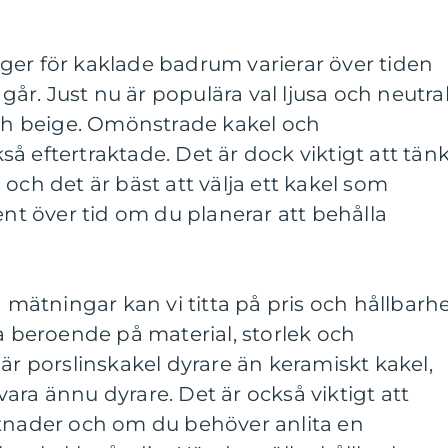
ger för kaklade badrum varierar över tiden
r. Just nu är populära val ljusa och neutra
och beige. Omönstrade kakel och
å eftertraktade. Det är dock viktigt att tän
och det är bäst att välja ett kakel som
ent över tid om du planerar att behålla
a mätningar kan vi titta på pris och hållbarhe
ra beroende på material, storlek och
 är porslinskakel dyrare än keramiskt kakel,
ara ännu dyrare. Det är också viktigt att
stnader och om du behöver anlita en