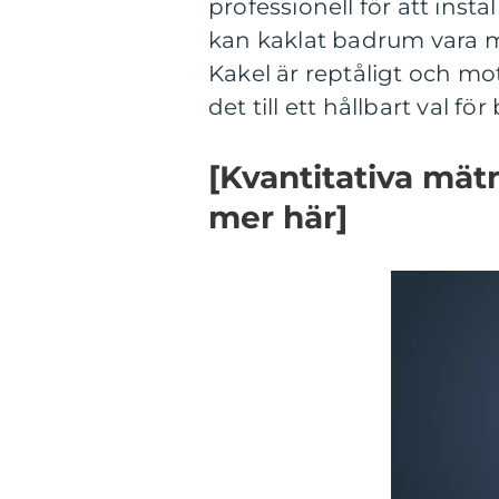
professionell för att insta
kan kaklat badrum vara m
Kakel är reptåligt och mot
det till ett hållbart val f
[Kvantitativa mät
mer här]