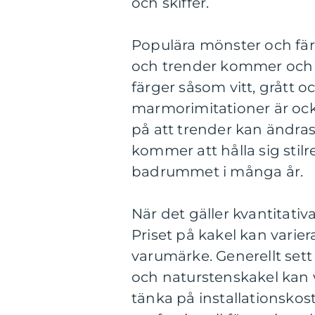
och skiffer.
Populära mönster och fär
och trender kommer och gå
färger såsom vitt, grått 
marmorimitationer är ocks
på att trender kan ändras 
kommer att hålla sig stilr
badrummet i många år.
När det gäller kvantitativ
Priset på kakel kan varie
varumärke. Generellt sett
och naturstenskakel kan v
tänka på installationsko