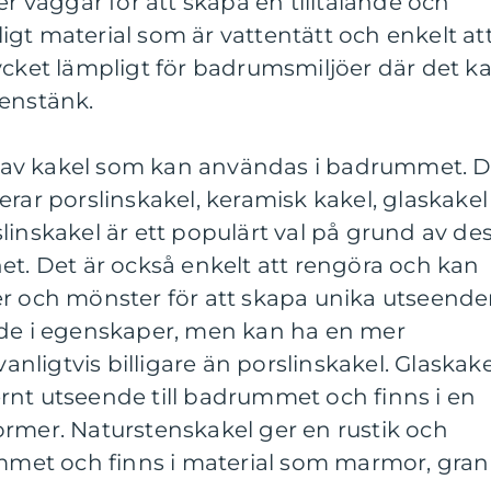
er väggar för att skapa en tilltalande och
åligt material som är vattentätt och enkelt at
ycket lämpligt för badrumsmiljöer där det k
tenstänk.
per av kakel som kan användas i badrummet. 
erar porslinskakel, keramisk kakel, glaskakel
linskakel är ett populärt val på grund av de
et. Det är också enkelt att rengöra och kan
er och mönster för att skapa unika utseende
nde i egenskaper, men kan ha en mer
vanligtvis billigare än porslinskakel. Glaskake
rnt utseende till badrummet och finns i en
ormer. Naturstenskakel ger en rustik och
ummet och finns i material som marmor, gran