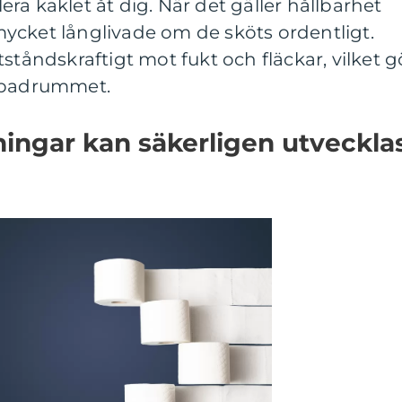
llera kaklet åt dig. När det gäller hållbarhet
ycket långlivade om de sköts ordentligt.
ståndskraftigt mot fukt och fläckar, vilket g
ör badrummet.
ningar kan säkerligen utveckla