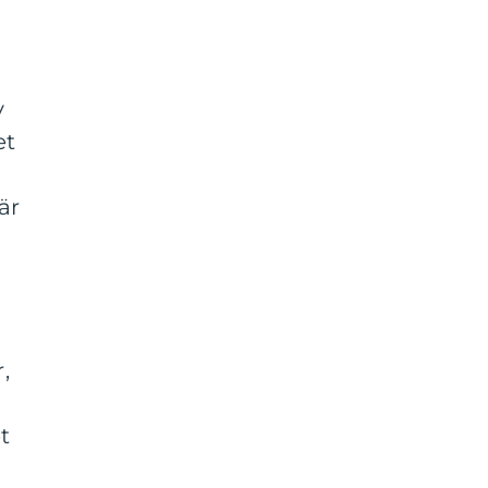
v
et
är
,
t