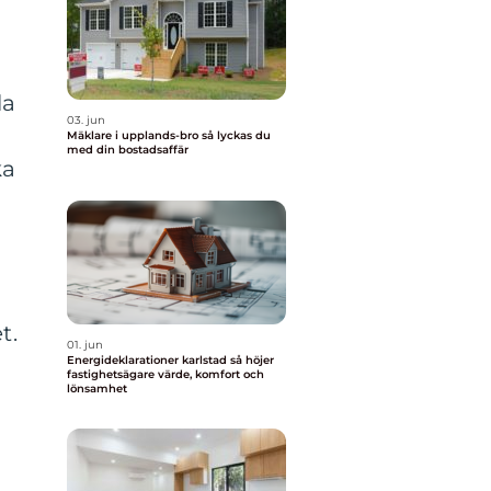
la
03. jun
Mäklare i upplands-bro så lyckas du
med din bostadsaffär
ka
t.
01. jun
Energideklarationer karlstad så höjer
fastighetsägare värde, komfort och
lönsamhet