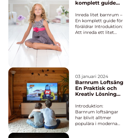
barnrum kan bli en
komplett guide
plats där ditt barn kan
för föräldrar
leka, studera och växa
Inreda litet barnrum –
upp på ett tryggt och
En komplett guide för
stimulera...
föräldrar Introduktion:
Att inreda ett litet
barnrum kan vara en
utmaning för många
föräldrar. Det kräver
kreativitet, planering
och en förståelse för
vad som är praktiskt
och funktionellt för
03 januari 2024
både b...
Barnrum Loftsäng
En Praktisk och
Kreativ Lösning
för Barnens
Sovutrymme
Introduktion:
Barnrum loftsängar
har blivit alltmer
populära i moderna
hem, vilket ger
föräldrar och barn en