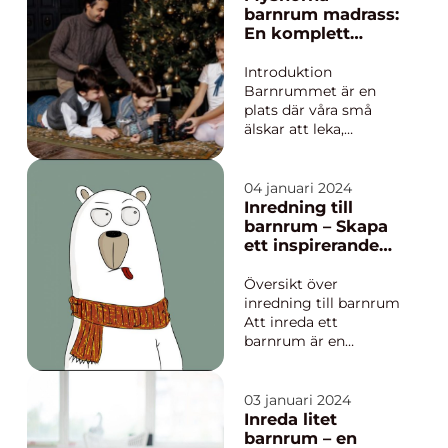
många olika stilar,
barnrum madrass:
teman och
En komplett
möjligheter att
guide till komfort
utforska när det
och lekfull
Introduktion
kommer ti...
inredning
Barnrummet är en
plats där våra små
älskar att leka,
drömma och koppla
av. En viktig
komponent för att
04 januari 2024
skapa en mysig och
Inredning till
inbjudande atmosfär
barnrum – Skapa
är en myshörna
ett inspirerande
barnrum madrass. I
och funktionellt
denna artikel kommer
rum för ditt barn
Översikt över
vi att ge en grundlig
inredning till barnrum
översikt av myshör...
Att inreda ett
barnrum är en
spännande uppgift
som kräver både
kreativitet och
03 januari 2024
praktiska kunskaper.
Inreda litet
Ett väldesignat
barnrum – en