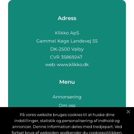
Adress
web:
www.klikko.dk
Menu
Annonsering
Om oss
Cookies
På vores website bruges cookies til at huske dine
indstillinger, statistik og personalisering af indhold og
Kontakta oss
annoncer. Denne information deles med tredjepart. Ved
Sitemap
fortsat brug af websiden godkender du cookiepolitikken.