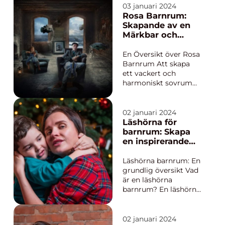
praktisk och kreativ
03 januari 2024
lösning för
Rosa Barnrum:
sovutrymmet. Denna
Skapande av en
artikel är en grundlig
Märkbar och
översikt över barnrum
Kärleksfull Miljö
loftsängar, som
En Översikt över Rosa
kommer att
Barnrum Att skapa
presentera olika ...
ett vackert och
harmoniskt sovrum
för barn är något som
många föräldrar
strävar efter. Ett
02 januari 2024
populärt val för
Läshörna för
barnrum är att
barnrum: Skapa
använda sig av en
en inspirerande
rosa färgpalett. Detta
och mysig
ger rummet en känsla
läsupplevelse för
Läshörna barnrum: En
av lekfullhet och
ditt barn
grundlig översikt Vad
skapar ...
är en läshörna
barnrum? En läshörna
barnrum är en plats
där barn kan njuta av
böcker och läsning på
02 januari 2024