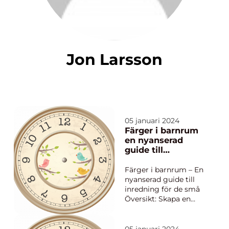
Jon Larsson
05 januari 2024
Färger i barnrum
en nyanserad
guide till
inredning för de
små
Färger i barnrum – En
nyanserad guide till
inredning för de små
Översikt: Skapa en
inspirerande och
harmonisk miljö för
barnrummet