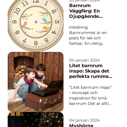
05 januari 2024
Barnrum är en plats
Barnrum
där kreativitet, fantasi
Väggfärg: En
och lek tar plats.
Djupgående
Färgerna som
Analys
används i inredningen
Inledning
spelar en avgö...
Barnrummet är en
plats för lek och
fantasi. En viktig
aspekt av ett barnrum
är valet av väggfärg,
som inte bara ger
04 januari 2024
rummet sin unika
Litet barnrum
atmosfär utan också
inspo: Skapa det
kan påverka barnets
perfekta rummet
sinnesstämning och
för ditt barn
kreativitet. I denna
”Litet barnrum inspo”
artikel kommer vi att
– Koncept och
ge en...
Inspiration för små
barnrum Det är alltid
en spännande och
rolig uppgift att skapa
ett rum för ett litet
04 januari 2024
barn. Det finns så
Myshörna