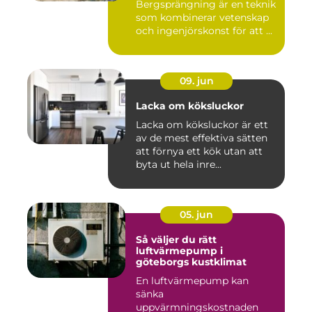
Bergsprängning är en teknik
som kombinerar vetenskap
och ingenjörskonst för att ...
09. jun
Lacka om köksluckor
Lacka om köksluckor är ett
av de mest effektiva sätten
att förnya ett kök utan att
byta ut hela inre...
05. jun
Så väljer du rätt
luftvärmepump i
göteborgs kustklimat
En luftvärmepump kan
sänka
uppvärmningskostnaden