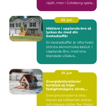
rejält, men i Göteborg spelar
både vind, fukt och s...
03. jun
Mäklare i upplands-bro så
lyckas du med din
bostadsaffär
En bostadsaffär är ofta livets
största ekonomiska beslut. I
Upplands-Bro, med sina
blandade villakva...
01. jun
Energideklarationer
karlstad så höjer
fastighetsägare värde,
komfort och lönsamhet
Energikostnaderna ökar,
kraven på hållbarhet skärps
och köpare ställer fler frågor