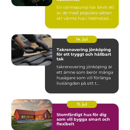
En värmepump har blivit ett
av de mest populära sätten
att värma hus i Halmstad....
14. jul
Takrenovering jönköping
för ett tryggt och hållbart
tak
takrenovering jönköping är
ett ämne som berör många
husägare som vill förlänga
livslängden på sitt t...
11. jul
Stomfärdigt hus för dig
som vill bygga smart och
flexibelt