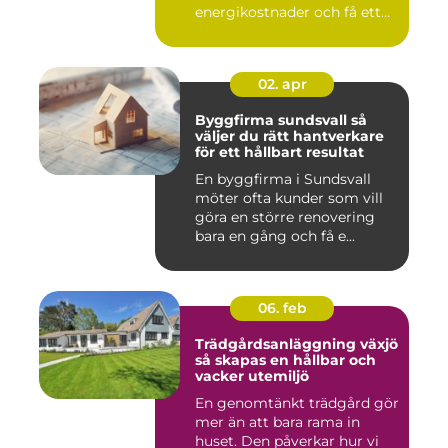
energikostnader och få ett
beha...
02. apr
Byggfirma sundsvall så
väljer du rätt hantverkare
för ett hållbart resultat
En byggfirma i Sundsvall
möter ofta kunder som vill
göra en större renovering
bara en gång och få e...
06. feb
Trädgårdsanläggning växjö
så skapas en hållbar och
vacker utemiljö
En genomtänkt trädgård gör
mer än att bara rama in
huset. Den påverkar hur vi