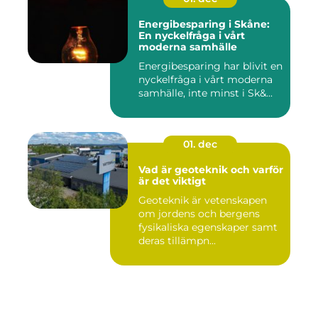
Energibesparing i Skåne:
En nyckelfråga i vårt
moderna samhälle
Energibesparing har blivit en
nyckelfråga i vårt moderna
samhälle, inte minst i Sk&...
01. dec
Vad är geoteknik och varför
är det viktigt
Geoteknik är vetenskapen
om jordens och bergens
fysikaliska egenskaper samt
deras tillämpn...