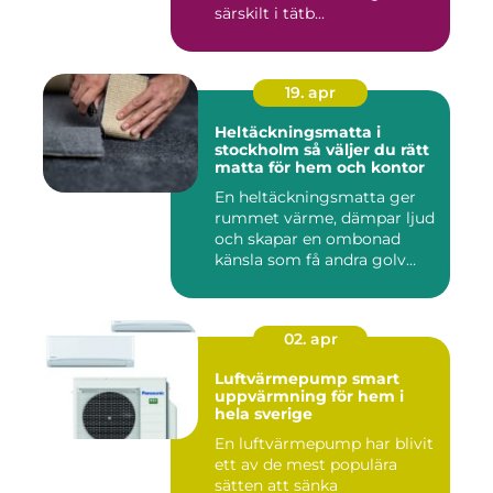
särskilt i tätb...
19. apr
Heltäckningsmatta i
stockholm så väljer du rätt
matta för hem och kontor
En heltäckningsmatta ger
rummet värme, dämpar ljud
och skapar en ombonad
känsla som få andra golv
gö...
02. apr
Luftvärmepump smart
uppvärmning för hem i
hela sverige
En luftvärmepump har blivit
ett av de mest populära
sätten att sänka