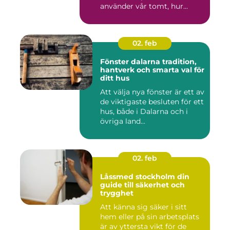
använder vår tomt, hur...
02. feb
Fönster dalarna tradition,
hantverk och smarta val för
ditt hus
Att välja nya fönster är ett av
de viktigaste besluten för ett
hus, både i Dalarna och i
övriga land...
02. feb
Låssmed stockholm din
guide till säkerhet och
trygghet
Att känna sig säker i sitt
hem eller på sin arbetsplats
är av yttersta vikt för de