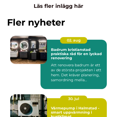
Läs fler inlägg här
Fler nyheter
02. aug
Badrum kristianstad
praktiska råd för en lyckad
renovering
Att renovera badrum är ett
av de största projekten i ett
hem. Det kräver planering,
samordning mella...
30. jul
Värmepump i Halmstad -
smart uppvärmning i
kustklimat