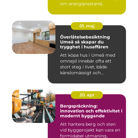
om energiprestand...
01. maj
Överlåtelsebesiktning
Umeå så skapar du
trygghet i husaffären
Att köpa hus i Umeå med
omnejd innebär ofta ett
stort steg i livet, både
känslomässigt och
ekonomisk...
20. apr
Bergspräckning:
innovation och effektivitet i
modernt byggande
Att hantera berg och sten
vid byggprojekt kan vara en
formidabel utmaning,