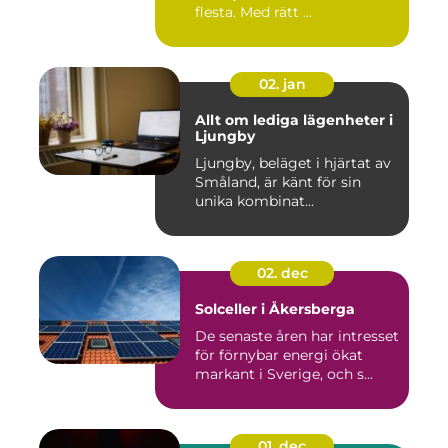
flesta. Med rätt ...
02. jan
Allt om lediga lägenheter i
Ljungby
Ljungby, beläget i hjärtat av
Småland, är känt för sin
unika kombinat...
02. dec
Solceller i Åkersberga
De senaste åren har intresset
för förnybar energi ökat
markant i Sverige, och s...
01. dec