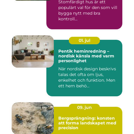
Stomfärdigt hus är ett
populärt val för den som vill
bygga nytt med bra
kontroll...
01. jul
Pentik heminredning –
nordisk känsla med varm
personlighet
När nordisk design beskrivs
talas det ofta om ljus,
enkelhet och funktion. Men
ett hem behö...
09. jun
Bergsprängning: konsten
att forma landskapet med
precision