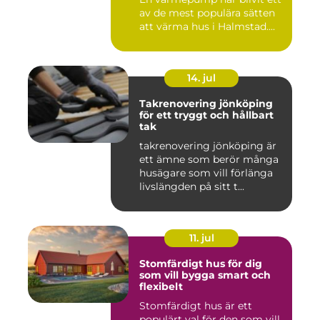
av de mest populära sätten
att värma hus i Halmstad....
14. jul
Takrenovering jönköping
för ett tryggt och hållbart
tak
takrenovering jönköping är
ett ämne som berör många
husägare som vill förlänga
livslängden på sitt t...
11. jul
Stomfärdigt hus för dig
som vill bygga smart och
flexibelt
Stomfärdigt hus är ett
populärt val för den som vill