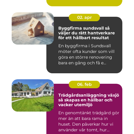
beha...
02. apr
Byggfirma sundsvall så
väljer du rätt hantverkare
för ett hållbart resultat
En byggfirma i Sundsvall
möter ofta kunder som vill
göra en större renovering
bara en gång och få e...
06. feb
Trädgårdsanläggning växjö
så skapas en hållbar och
vacker utemiljö
En genomtänkt trädgård gör
mer än att bara rama in
huset. Den påverkar hur vi
använder vår tomt, hur...