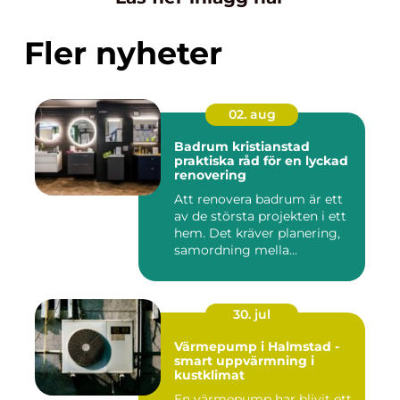
Fler nyheter
02. aug
Badrum kristianstad
praktiska råd för en lyckad
renovering
Att renovera badrum är ett
av de största projekten i ett
hem. Det kräver planering,
samordning mella...
30. jul
Värmepump i Halmstad -
smart uppvärmning i
kustklimat
En värmepump har blivit ett