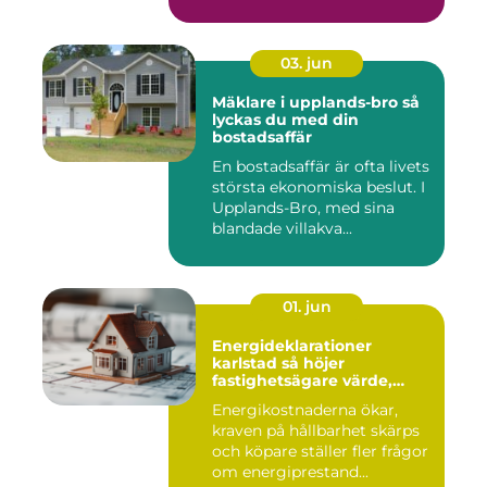
både vind, fukt och s...
03. jun
Mäklare i upplands-bro så
lyckas du med din
bostadsaffär
En bostadsaffär är ofta livets
största ekonomiska beslut. I
Upplands-Bro, med sina
blandade villakva...
01. jun
Energideklarationer
karlstad så höjer
fastighetsägare värde,
komfort och lönsamhet
Energikostnaderna ökar,
kraven på hållbarhet skärps
och köpare ställer fler frågor
om energiprestand...