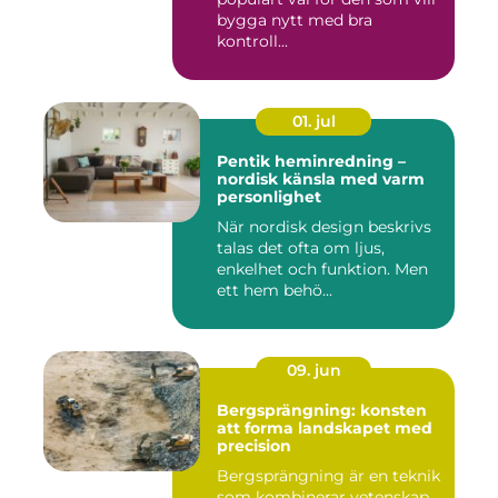
bygga nytt med bra
kontroll...
01. jul
Pentik heminredning –
nordisk känsla med varm
personlighet
När nordisk design beskrivs
talas det ofta om ljus,
enkelhet och funktion. Men
ett hem behö...
09. jun
Bergsprängning: konsten
att forma landskapet med
precision
Bergsprängning är en teknik
som kombinerar vetenskap