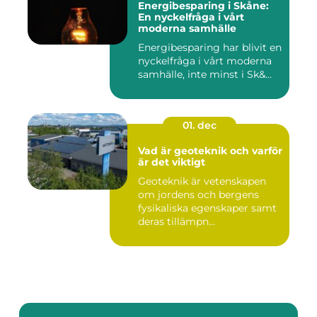
Energibesparing i Skåne:
En nyckelfråga i vårt
moderna samhälle
Energibesparing har blivit en
nyckelfråga i vårt moderna
samhälle, inte minst i Sk&...
01. dec
Vad är geoteknik och varför
är det viktigt
Geoteknik är vetenskapen
om jordens och bergens
fysikaliska egenskaper samt
deras tillämpn...