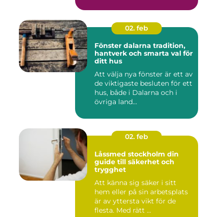
02. feb
Fönster dalarna tradition,
hantverk och smarta val för
ditt hus
Att välja nya fönster är ett av
de viktigaste besluten för ett
hus, både i Dalarna och i
övriga land...
02. feb
Låssmed stockholm din
guide till säkerhet och
trygghet
Att känna sig säker i sitt
hem eller på sin arbetsplats
är av yttersta vikt för de
flesta. Med rätt ...