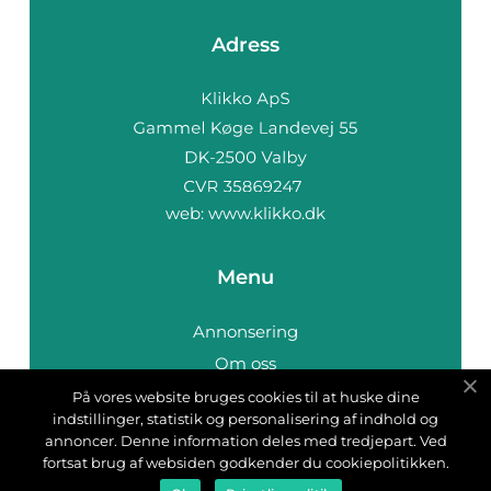
Adress
web:
www.klikko.dk
Menu
Annonsering
Om oss
Cookies
På vores website bruges cookies til at huske dine
indstillinger, statistik og personalisering af indhold og
Kontakta oss
annoncer. Denne information deles med tredjepart. Ved
Sitemap
fortsat brug af websiden godkender du cookiepolitikken.