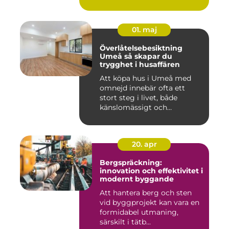
01. maj
Överlåtelsebesiktning
Umeå så skapar du
trygghet i husaffären
Att köpa hus i Umeå med
omnejd innebär ofta ett
stort steg i livet, både
känslomässigt och
ekonomisk...
20. apr
Bergspräckning:
innovation och effektivitet i
modernt byggande
Att hantera berg och sten
vid byggprojekt kan vara en
formidabel utmaning,
särskilt i tätb...