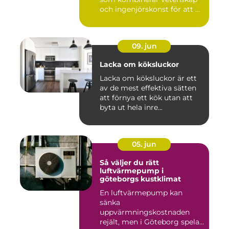
och ingenjörskonst för att ...
09. jun
Lacka om köksluckor
Lacka om köksluckor är ett
av de mest effektiva sätten
att förnya ett kök utan att
byta ut hela inre...
05. jun
Så väljer du rätt
luftvärmepump i
göteborgs kustklimat
En luftvärmepump kan
sänka
uppvärmningskostnaden
rejält, men i Göteborg spelar