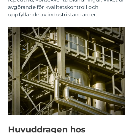
avgörande för kvalitetskontroll och
uppfyllande av industristandarder.
Huvuddragen hos