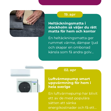
19. apr
Heltäckningsmatta i
stockholm så väljer du rätt
matta för hem och kontor
En heltäckningsmatta ger
rummet värme, dämpar ljud
och skapar en ombonad
känsla som få andra golv
gö...
02. apr
Luftvärmepump smart
uppvärmning för hem i
hela sverige
En luftvärmepump har blivit
ett av de mest populära
sätten att sänka
energikostnader och få ett